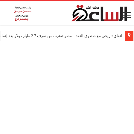
اتفاق تاريخي مع صندوق النقد…مصر تقترب من صرف 2.7 مليار دولار بعد إتمام المراجعتين
درجات الحرارة اليوم في مصر… أجواء باردة مع أمطار خفيفة