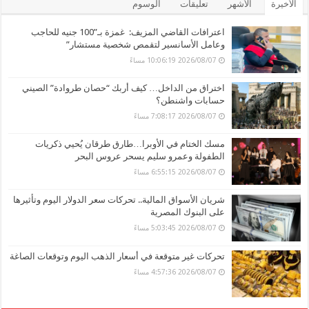
الأخيرة
الأشهر
تعليقات
الوسوم
اعترافات القاضي المزيف: غمزة بـ”100 جنيه للحاجب
وعامل الأسانسير لتقمص شخصية مستشار”
2026/08/07 10:06:19 مساءً
اختراق من الداخل… كيف أربك “حصان طروادة” الصيني
حسابات واشنطن؟
2026/08/07 7:08:17 مساءً
مسك الختام في الأوبرا…طارق طرقان يُحيي ذكريات
الطفولة وعمرو سليم يسحر عروس البحر
2026/08/07 6:55:15 مساءً
شريان الأسواق المالية.. تحركات سعر الدولار اليوم وتأثيرها
على البنوك المصرية
2026/08/07 5:03:45 مساءً
تحركات غير متوقعة في أسعار الذهب اليوم وتوقعات الصاغة
2026/08/07 4:57:36 مساءً