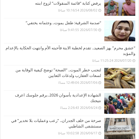
يرفض كتابة “قائمة المنقولات” لزوج ابنته
2026/08/02 10:16:54 صباحًا
“صدمة الشرقية: طفل يموت.. وجثمانه يختفي”
2026/07/30 9:41:55 صباحًا
“عشق محرم” يهز الصعيد.. تقدم لخطبة الابنة فأحبته الأم وانتهت الحكاية بالإعدام
والمؤبد
2026/07/20 11:25:24 صباحًا
لتجنب خطر الموت.. “الصحة” توضح كيفية الوقاية من
لسعات العقارب ولدغات الثعابين
2026/07/06 12:49:06 مساءً
الشهادة الإعدادية بأسوان 2026..برقم جلوسك اعرف
نتيجتك
2026/06/24 2:26:43 مساءً
صرخة من خلف الجدران.. “رعب وعمليات بلا تخدير” في
مستشفى الشاطبي
2026/06/17 10:02:58 صباحًا