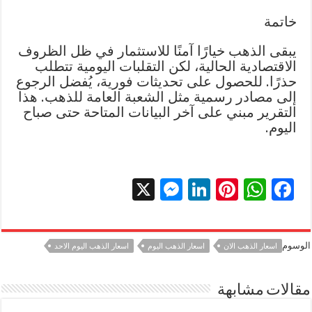
خاتمة
يبقى الذهب خيارًا آمنًا للاستثمار في ظل الظروف
الاقتصادية الحالية، لكن التقلبات اليومية تتطلب
حذرًا. للحصول على تحديثات فورية، يُفضل الرجوع
إلى مصادر رسمية مثل الشعبة العامة للذهب. هذا
التقرير مبني على آخر البيانات المتاحة حتى صباح
اليوم.
X
M
Li
Pi
W
F
es
n
nt
h
ac
se
k
er
at
e
الوسوم
اسعار الذهب الان
اسعار الذهب اليوم
اسعار الذهب اليوم الاحد
n
e
es
sA
b
g
dI
t
p
o
مقالات مشابهة
er
n
p
o