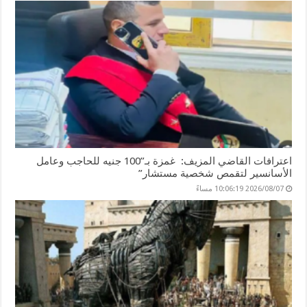
k
اعترافات القاضي المزيف: غمزة بـ”100 جنيه للحاجب وعامل
الأسانسير لتقمص شخصية مستشار”
2026/08/07 10:06:19 مساءً