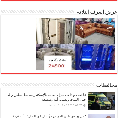
عرض الغرف الثلاثة
محافظات
فاجعة دم داخل منزل العائلة بالإسكندرية.. نجل يطعن والده
حتى الموت ويصيب أمه وشقيقه
2026/08/05 10:13:40 صباحًا
“من يؤتمن على العرض لا يُسأل عن المال”.. أب في قنا