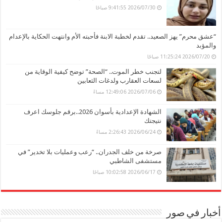
2026/07/30 9:41:55 صباحًا
“عشق محرم” يهز الصعيد.. تقدم لخطبة الابنة فأحبته الأم وانتهت الحكاية بالإعدام
والمؤبد
2026/07/20 11:25:24 صباحًا
لتجنب خطر الموت.. “الصحة” توضح كيفية الوقاية من
لسعات العقارب ولدغات الثعابين
2026/07/06 12:49:06 مساءً
الشهادة الإعدادية بأسوان 2026..برقم جلوسك اعرف
نتيجتك
2026/06/24 2:26:43 مساءً
صرخة من خلف الجدران.. “رعب وعمليات بلا تخدير” في
مستشفى الشاطبي
2026/06/17 10:02:58 صباحًا
أخبار في صور