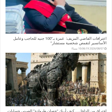
اعترافات القاضي المزيف: غمزة بـ”100 جنيه للحاجب وعامل
الأسانسير لتقمص شخصية مستشار”
2026/08/07 10:06:19 مساءً
اختراق من الداخل… كيف أربك “حصان طروادة” الصيني حسابات