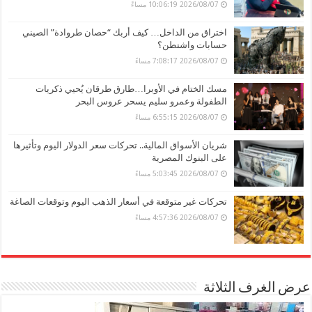
2026/08/07 10:06:19 مساءً
اختراق من الداخل… كيف أربك “حصان طروادة” الصيني
حسابات واشنطن؟
2026/08/07 7:08:17 مساءً
مسك الختام في الأوبرا…طارق طرقان يُحيي ذكريات
الطفولة وعمرو سليم يسحر عروس البحر
2026/08/07 6:55:15 مساءً
شريان الأسواق المالية.. تحركات سعر الدولار اليوم وتأثيرها
على البنوك المصرية
2026/08/07 5:03:45 مساءً
تحركات غير متوقعة في أسعار الذهب اليوم وتوقعات الصاغة
2026/08/07 4:57:36 مساءً
عرض الغرف الثلاثة