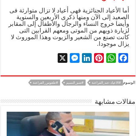
أما الأعياد الجنائزية فهى أعياد لا تزال متوارثة فى
الصعيد إلى الآن ومنها ذكرى الأربعين والسنوية
وأيضا خروج النساء والرجال والأطفال إلى المقابر
لزيارة ذويهم من الموتى ومعهم القرابين التى
كانت تصنع من الشعير والزيوت وهذا الموروث لا
يزال موجودا.
X
M
Li
Pi
W
F
es
n
nt
h
ac
se
k
er
at
e
الوسوم
#الاعياد-عند_الفراعنة
#شم_النسيم
#طقوس_الفراعنة
n
e
es
sA
b
g
dI
t
p
o
مقالات مشابهة
er
n
p
o
k