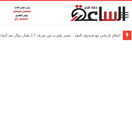
اتفاق تاريخي مع صندوق النقد…مصر تقترب من صرف 2.7 مليار دولار بعد إتمام المراجعتين