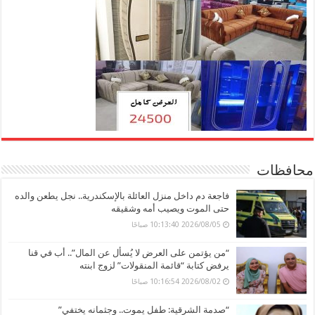
محافظات
فاجعة دم داخل منزل العائلة بالإسكندرية.. نجل يطعن والده
حتى الموت ويصيب أمه وشقيقه
2026/08/05 10:13:40 صباحًا
“من يؤتمن على العرض لا يُسأل عن المال”.. أب في قنا
يرفض كتابة “قائمة المنقولات” لزوج ابنته
2026/08/02 10:16:54 صباحًا
“صدمة الشرقية: طفل يموت.. وجثمانه يختفي”