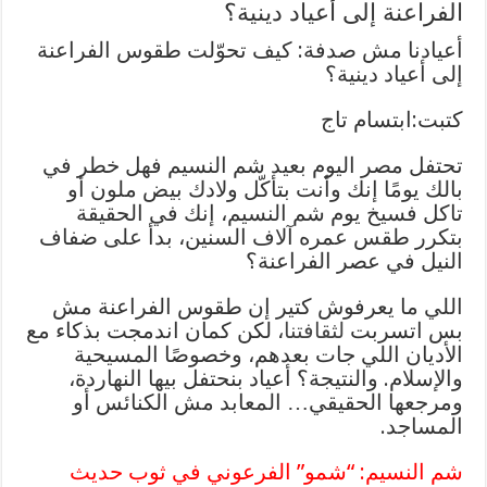
الفراعنة إلى أعياد دينية؟
أعيادنا مش صدفة: كيف تحوّلت طقوس الفراعنة
إلى أعياد دينية؟
كتبت:ابتسام تاج
تحتفل مصر اليوم بعيد شم النسيم فهل خطر في
بالك يومًا إنك وأنت بتأكّل ولادك بيض ملون أو
تاكل فسيخ يوم شم النسيم، إنك في الحقيقة
بتكرر طقس عمره آلاف السنين، بدأ على ضفاف
النيل في عصر الفراعنة؟
اللي ما يعرفوش كتير إن طقوس الفراعنة مش
بس اتسربت
لثقافتنا
، لكن كمان اندمجت بذكاء مع
الأديان اللي جات بعدهم، وخصوصًا المسيحية
والإسلام. والنتيجة؟ أعياد بنحتفل بيها النهاردة،
ومرجعها الحقيقي… المعابد مش الكنائس أو
المساجد.
شم النسيم: “شمو” الفرعوني في ثوب حديث