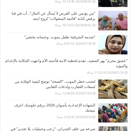
2026/08/05 10:13:40 صباحًا
“من يؤتمن على العرض لا يُسأل عن المال”.. أب في قنا
يرفض كتابة “قائمة المنقولات” لزوج ابنته
2026/08/02 10:16:54 صباحًا
“صدمة الشرقية: طفل يموت.. وجثمانه يختفي”
2026/07/30 9:41:55 صباحًا
“عشق محرم” يهز الصعيد.. تقدم لخطبة الابنة فأحبته الأم وانتهت الحكاية بالإعدام
والمؤبد
2026/07/20 11:25:24 صباحًا
لتجنب خطر الموت.. “الصحة” توضح كيفية الوقاية من
لسعات العقارب ولدغات الثعابين
2026/07/06 12:49:06 مساءً
الشهادة الإعدادية بأسوان 2026..برقم جلوسك اعرف
نتيجتك
2026/06/24 2:26:43 مساءً
صرخة من خلف الجدران.. “رعب وعمليات بلا تخدير” في