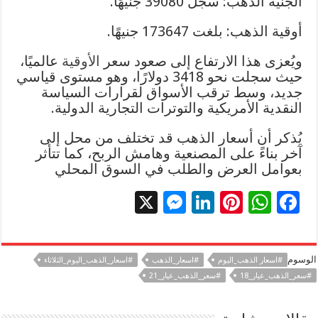
الجنيه الذهب: سجل 39080 جنيهًا.
أوقية الذهب: بلغت 173647 جنيهًا.
ويُعزى هذا الارتفاع إلى صعود سعر
الأوقية
عالميًا،
حيث سجلت نحو 3418 دولارًا، وهو مستوى قياسي
جديد، وسط ترقب الأسواق لقرارات السياسة
النقدية الأمريكية والتوترات التجارية الدولية.
يُذكر أن أسعار الذهب قد تختلف من محل إلى
آخر بناءً على المصنعية وهامش الربح، كما تتأثر
بعوامل العرض والطلب في السوق المحلي
X
M
Li
Pi
W
F
es
n
nt
h
ac
se
k
er
at
e
الوسوم
#اسعار الذهب_اليوم
#اسعار_الذهب
#اسعار_الذهب_اليوم_الثلاثاء
n
e
es
sA
b
#سعر_الذهب_عيار_18
#سعر_الذهب_عيار_21
g
dI
t
p
o
er
n
p
o