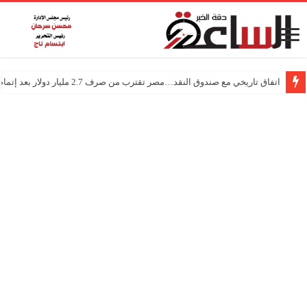
اتفاق تاريخي مع صندوق النقد…مصر تقترب من صرف 2.7 مليار دولار بعد إتمام المراجعتين