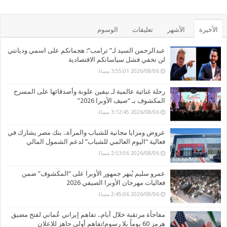
الأخيرة
الأشهر
تعليقات
الوسوم
عبدالرحمن السيد لـ” ترامب”: هجماتكم على اسمي وديانتي
لن تخفي فشل سياساتكم الاقتصادية
2026/08/06 3:55:01 مساءً
رحلة غنائية عالمية لـ نيفين علوبة وأصدقائها على المسرح
المكشوف بـ “صيف الأوبرا 2026”
2026/08/06 3:12:45 مساءً
عروض ومزايا مجانية للشباب والمرأة.. بنك مصر يشارك في
فعالية “اليوم العالمي للشباب” لدعم الشمول المالي
2026/08/06 2:53:06 مساءً
عمرو سليم يُبهر جمهور الأوبرا على “المكشوف” ضمن
فعاليات مهرجان الأوبرا الصيفي 2026
2026/08/06 2:45:06 مساءً
مفاجأة مرتقبة خلال أيام.. تفاهم إيراني عُماني لفتح مضيق
هرمز 60 يوماً بلا رسوم!تفاهم أولي جاهز للإعلان