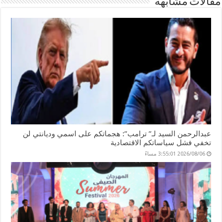
مقالات مشابهة
k
عبدالرحمن السيد لـ” ترامب”: هجماتكم على اسمي وديانتي لن
تخفي فشل سياساتكم الاقتصادية
2026/08/06 3:55:01 مساءً