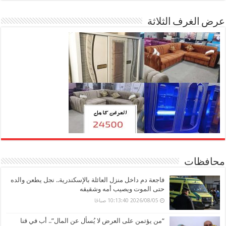
عرض الغرف الثلاثة
محافظات
فاجعة دم داخل منزل العائلة بالإسكندرية.. نجل يطعن والده
حتى الموت ويصيب أمه وشقيقه
2026/08/05 10:13:40 صباحًا
“من يؤتمن على العرض لا يُسأل عن المال”.. أب في قنا