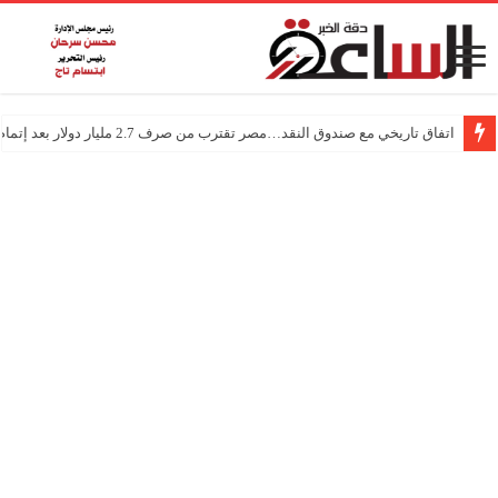
اتفاق تاريخي مع صندوق النقد…مصر تقترب من صرف 2.7 مليار دولار بعد إتمام المراجعتين