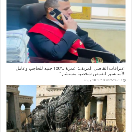
k
اعترافات القاضي المزيف: غمزة بـ”100 جنيه للحاجب وعامل
الأسانسير لتقمص شخصية مستشار”
2026/08/07 10:06:19 مساءً