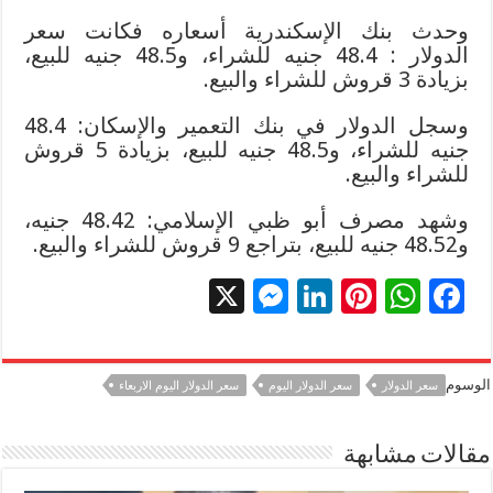
وحدث بنك الإسكندرية أسعاره فكانت سعر
الدولار : 48.4 جنيه للشراء، و48.5 جنيه للبيع،
بزيادة 3 قروش للشراء والبيع.
وسجل الدولار في بنك التعمير والإسكان: 48.4
جنيه للشراء، و48.5 جنيه للبيع، بزيادة 5 قروش
للشراء والبيع.
وشهد مصرف أبو ظبي الإسلامي: 48.42 جنيه،
و48.52 جنيه للبيع، بتراجع 9 قروش للشراء والبيع.
X
M
Li
Pi
W
F
es
n
nt
h
ac
se
k
er
at
e
الوسوم
سعر الدولار
سعر الدولار اليوم
سعر الدولار اليوم الاربعاء
n
e
es
sA
b
g
dI
t
p
o
مقالات مشابهة
er
n
p
o