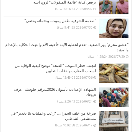
يرفض كتابة “قائمة المنقولات” لزوج ابنته
2026/08/02 10:16:54 صباحًا
“صدمة الشرقية: طفل يموت.. وجثمانه يختفي”
2026/07/30 9:41:55 صباحًا
“عشق محرم” يهز الصعيد.. تقدم لخطبة الابنة فأحبته الأم وانتهت الحكاية بالإعدام
والمؤبد
2026/07/20 11:25:24 صباحًا
لتجنب خطر الموت.. “الصحة” توضح كيفية الوقاية من
لسعات العقارب ولدغات الثعابين
2026/07/06 12:49:06 مساءً
الشهادة الإعدادية بأسوان 2026..برقم جلوسك اعرف
نتيجتك
2026/06/24 2:26:43 مساءً
صرخة من خلف الجدران.. “رعب وعمليات بلا تخدير” في
مستشفى الشاطبي
2026/06/17 10:02:58 صباحًا