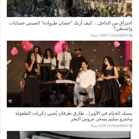
اختراق من الداخل… كيف أربك “حصان طروادة” الصيني حسابات
واشنطن؟
2026/08/07 7:08:17 مساءً
مسك الختام في الأوبرا…طارق طرقان يُحيي ذكريات الطفولة
وعمرو سليم يسحر عروس البحر
2026/08/07 6:55:15 مساءً