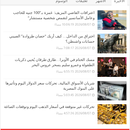
الأخيرة
الأشهر
تعليقات
الوسوم
اعترافات القاضي المزيف: غمزة بـ”100 جنيه للحاجب
وعامل الأسانسير لتقمص شخصية مستشار”
2026/08/07 10:06:19 مساءً
اختراق من الداخل… كيف أربك “حصان طروادة” الصيني
حسابات واشنطن؟
2026/08/07 7:08:17 مساءً
مسك الختام في الأوبرا…طارق طرقان يُحيي ذكريات
الطفولة وعمرو سليم يسحر عروس البحر
2026/08/07 6:55:15 مساءً
شريان الأسواق المالية.. تحركات سعر الدولار اليوم وتأثيرها
على البنوك المصرية
2026/08/07 5:03:45 مساءً
تحركات غير متوقعة في أسعار الذهب اليوم وتوقعات الصاغة
2026/08/07 4:57:36 مساءً