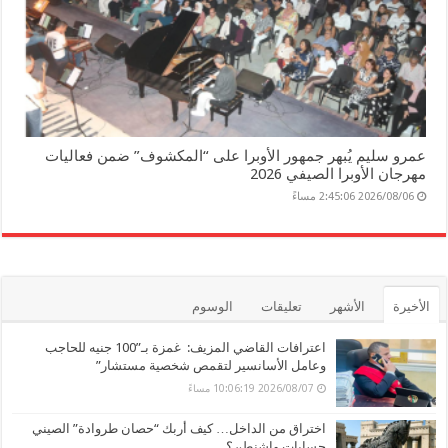
عمرو سليم يُبهر جمهور الأوبرا على “المكشوف” ضمن فعاليات
مهرجان الأوبرا الصيفي 2026
2026/08/06 2:45:06 مساءً
الأخيرة
الأشهر
تعليقات
الوسوم
اعترافات القاضي المزيف: غمزة بـ”100 جنيه للحاجب
وعامل الأسانسير لتقمص شخصية مستشار”
2026/08/07 10:06:19 مساءً
اختراق من الداخل… كيف أربك “حصان طروادة” الصيني
حسابات واشنطن؟