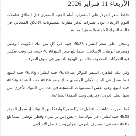
الأربعاء 11 فبراير 2026
حافظ سعر الدولار على استقراره أمام الجنيه المصري قبل انطلاق تعاملات
اليوم الأربعاء، دون تغييرات تُذكر مقارنة بمستويات الإغلاق المسائي في
غالبية البنوك العاملة بالسوق المحلية.
وسجل أعلى سعر للشراء 46.88 جنيه في كلٍ من بنك
الكويت
الوطني
ومصرف أبوظبي الإسلامي، بينما بلغ سعر البيع 46.98 جنيه، في وقت تعكس
فيه التحركات المحدودة حالة من الهدوء النسبي في سوق الصرف.
وفي بنك القاهرة، استقر الدولار عند 46.86 جنيه للشراء و46.96 جنيه للبيع،
فيما سجل في البنك الأهلي المصري وبنك مصر 46.84 جنيه للشراء و46.94
جنيه للبيع، وهي نفس المستويات المسجلة في عدد من البنوك الأخرى، من
بينها البنك العربي الإفريقي وبنك التنمية الصناعية.
كما أظهرت شاشات التداول تقاربًا سعريًا واضحًا بين البنوك، إذ سجل الدولار
46.83 جنيه للشراء في بنوك مثل «إتش إس بي سي» وقطر الوطني، بينما بلغ
46.82 جنيه في المصرف العربي الدولي وبنك فيصل الإسلامي.