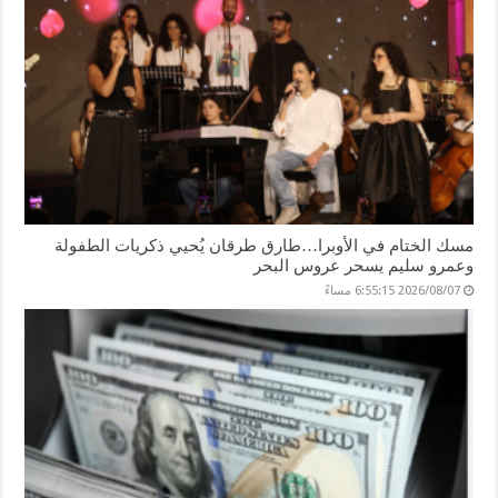
مسك الختام في الأوبرا…طارق طرقان يُحيي ذكريات الطفولة
وعمرو سليم يسحر عروس البحر
2026/08/07 6:55:15 مساءً