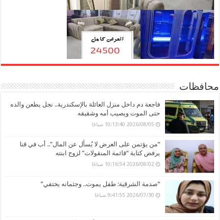
محافظات
فاجعة دم داخل منزل العائلة بالإسكندرية.. نجل يطعن والده
حتى الموت ويصيب أمه وشقيقه
2026/08/05 10:13:40 صباحًا
“من يؤتمن على العرض لا يُسأل عن المال”.. أب في قنا
يرفض كتابة “قائمة المنقولات” لزوج ابنته
2026/08/02 10:16:54 صباحًا
“صدمة الشرقية: طفل يموت.. وجثمانه يختفي”
2026/07/30 9:41:55 صباحًا