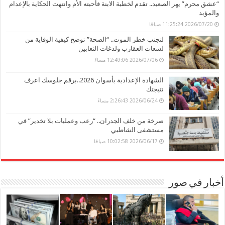
“عشق محرم” يهز الصعيد.. تقدم لخطبة الابنة فأحبته الأم وانتهت الحكاية بالإعدام
والمؤبد
2026/07/20 11:25:24 صباحًا
لتجنب خطر الموت.. “الصحة” توضح كيفية الوقاية من
لسعات العقارب ولدغات الثعابين
2026/07/06 12:49:06 مساءً
الشهادة الإعدادية بأسوان 2026..برقم جلوسك اعرف
نتيجتك
2026/06/24 2:26:43 مساءً
صرخة من خلف الجدران.. “رعب وعمليات بلا تخدير” في
مستشفى الشاطبي
2026/06/17 10:02:58 صباحًا
أخبار في صور