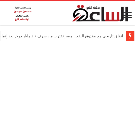
اتفاق تاريخي مع صندوق النقد…مصر تقترب من صرف 2.7 مليار دولار بعد إتمام المراجعتين