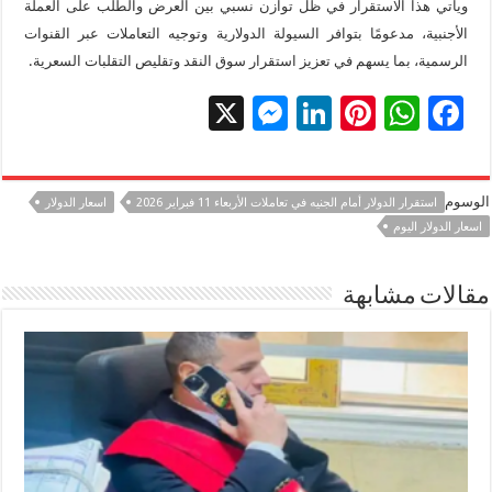
ويأتي هذا الاستقرار في ظل توازن نسبي بين العرض والطلب على العملة
الأجنبية، مدعومًا بتوافر السيولة الدولارية وتوجيه التعاملات عبر القنوات
الرسمية، بما يسهم في تعزيز استقرار سوق النقد وتقليص التقلبات السعرية.
X
M
Li
Pi
W
F
es
n
nt
h
ac
se
k
er
at
e
الوسوم
استقرار الدولار أمام الجنيه في تعاملات الأربعاء 11 فبراير 2026
اسعار الدولار
n
e
es
sA
b
اسعار الدولار اليوم
g
dI
t
p
o
er
n
p
o
مقالات مشابهة
k