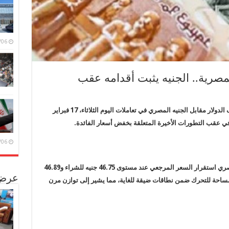
/08/06
لمصرية.. الجنيه يثبت أقدامه عقب
خيم الهدوء والاستقرار الملحوظ على أسعار صرف الدولار مقابل الجنيه المصري في تعاملات اليوم الثلاثاء، 17 فبراير
/08/06
وأظهرت شاشات التداول في البنك المركزي المصري استقرار السعر المرجعي عند مستوى 46.75 جنيه للشراء و46.89
عرض 
ة مساحة للتحرك ضمن نطاقات ضيقة للغاية، مما يشير إلى توازن مرن