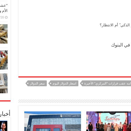
“عشق 
الأم 
6/07/20
لذكي” أم الانتظار؟
في البنوك
قدامه عقب قرارات "المركزي" الأخيرة
اسعار الدولار اليوم
سعر الدولار
أخبا