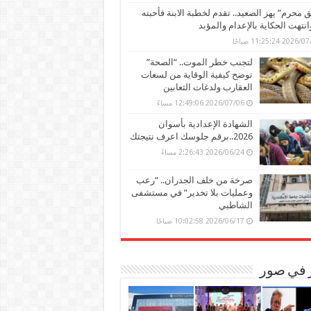
محرم” يهز الصعيد.. تقدم لخطبة الابنة فأحبته
وانتهت الحكاية بالإعدام والمؤبد
202 11:25:24 صباحًا
لتجنب خطر الموت.. “الصحة”
توضح كيفية الوقاية من لسعات
العقارب ولدغات الثعابين
2026/07/06 12:49:06 مساءً
الشهادة الإعدادية بأسوان
2026..برقم جلوسك اعرف نتيجتك
2026/06/24 2:26:43 مساءً
صرخة من خلف الجدران.. “رعب
وعمليات بلا تخدير” في مستشفى
الشاطبي
2026/06/17 10:02:58 صباحًا
ر في صور