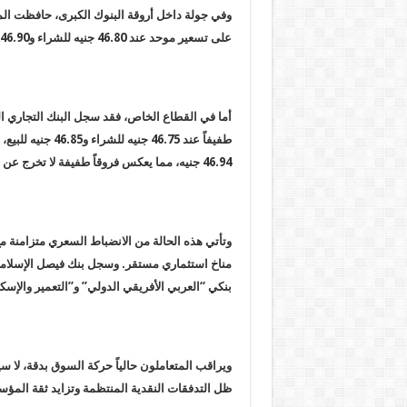
وفي جولة داخل أروقة البنوك الكبرى، حافظت ال
على تسعير موحد عند 46.80 جنيه للشراء و46.90 جنيه للبيع.
أما في القطاع الخاص، فقد سجل البنك التجاري الدولي (CIB) و
طفيفاً عند 46.75
46.94 جنيه، مما يعكس فروقاً طفيفة لا تخرج عن إطار المنافسة المعتادة بين المصارف.
وتأتي هذه الحالة من الانضباط السعري متزامنة مع 
بنكي “العربي الأفريقي الدولي” و”التعمير والإسكان” عند 46.80 جنيه للشراء و6.90
ويراقب المتعاملون حالياً حركة السوق بدقة، لا س
ظل التدفقات النقدية المنتظمة وتزايد ثقة المؤسس