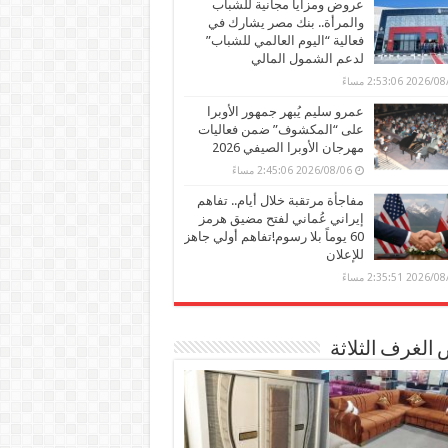
عروض ومزايا مجانية للشباب
والمرأة.. بنك مصر يشارك في
فعالية “اليوم العالمي للشباب”
لدعم الشمول المالي
2026 2:53:06 مساءً
عمرو سليم يُبهر جمهور الأوبرا
على “المكشوف” ضمن فعاليات
مهرجان الأوبرا الصيفي 2026
2026/08/06 2:45:06 مساءً
مفاجأة مرتقبة خلال أيام.. تفاهم
إيراني عُماني لفتح مضيق هرمز
60 يوماً بلا رسوم!تفاهم أولي جاهز
للإعلان
2026 2:35:51 مساءً
الغرف الثلاثة