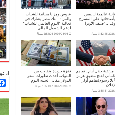
ائية عالمية لـ نيفين
عروض ومزايا مجانية للشباب
وأصدقائها على المسرح
والمرأة.. بنك مصر يشارك في
 بـ “صيف الأوبرا
فعالية “اليوم العالمي للشباب”
لدعم الشمول المالي
3:12: مساءً
2026/08/06 2:53:06 مساءً
مرتقبة خلال أيام.. تفاهم
قفزة جديدة وتفاوت بين
ادعو 
عُماني لفتح مضيق هرمز
البنوك.. أحدث تطورات سعر
ماً بلا رسوم!تفاهم أولي
الدولار مقابل الجنيه اليوم
إعلان
2026/08/06 10:21:47 صباحًا
2:35: مساءً