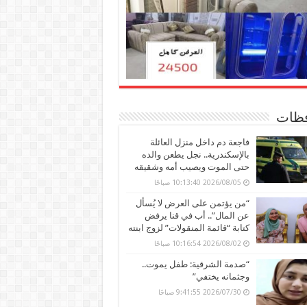
ظات
فاجعة دم داخل منزل العائلة
بالإسكندرية.. نجل يطعن والده
حتى الموت ويصيب أمه وشقيقه
2026/08/05 10:13:40 صباحًا
“من يؤتمن على العرض لا يُسأل
عن المال”.. أب في قنا يرفض
كتابة “قائمة المنقولات” لزوج ابنته
2026/08/02 10:16:54 صباحًا
“صدمة الشرقية: طفل يموت..
وجثمانه يختفي”
2026/07/30 9:41:55 صباحًا