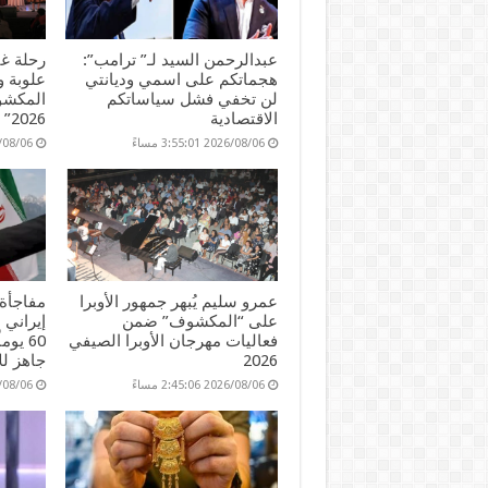
عبدالرحمن السيد لـ” ترامب”:
رحلة غن
هجماتكم على اسمي وديانتي
علوبة 
لن تخفي فشل سياساتكم
المكشوف
الاقتصادية
2026”
2026/08/06 3:55:01 مساءً
2026/08/06 45
عمرو سليم يُبهر جمهور الأوبرا
مفاجأة 
على “المكشوف” ضمن
إيراني 
فعاليات مهرجان الأوبرا الصيفي
60 يو
2026
جاهز لل
2026/08/06 2:45:06 مساءً
2026/08/06 51