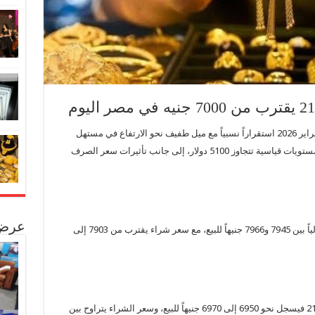
شهدت أسعار الذهب في مصر اليوم الأربعاء 25 فبراير 2026 استقراراً نسبياً مع ميل طفيف نحو الارتفاع في مستهل
التعاملات، مدعوماً بتداول الأونصة العالمية قرب مستويات قياسية تتجاوز 5100 دولار، إلى جانب تأثيرات سعر الصرف
عرض 
يتراوح سعر جرام الذهب عيار 24، الأعلى نقاءً، حالياً بين 7945 و7966 جنيهاً للبيع، مع سعر شراء يقترب من 7903 إلى
أما العيار الأكثر انتشاراً في المجوهرات وهو عيار 21 فيسجل نحو 6950 إلى 6970 جنيهاً للبيع، وسعر الشراء يتراوح بين