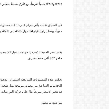
6915 و6935 جنيهاً تقريباً، مع فارق بسيط يعكس تكاليف المصنعية والتحديثات اللحظية.
جنيهاً، بينما يتراوح عيار 14 حول 4635 إلى 4650 جنيهاً.
حاجز 247 ألف جنيه مصري.
تعكس هذه المستويات المرتفعة استمرار الضغوط 
التحديثات الساعية من مصادر موثوقة مثل شعبة الذ
قد تتغير الأسعار سريعاً بناءً على حركة البورصات
مواضيع مرتبطة