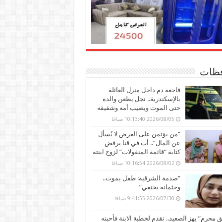
ظات
فاجعة دم داخل منزل العائلة
بالإسكندرية.. نجل يطعن والده
حتى الموت ويصيب أمه وشقيقه
2026/08/05 10:13:40 صباحًا
“من يؤتمن على العرض لا يُسأل
عن المال”.. أب في قنا يرفض
كتابة “قائمة المنقولات” لزوج ابنته
2026/08/02 10:16:54 صباحًا
“صدمة الشرقية: طفل يموت..
وجثمانه يختفي”
2026/07/30 9:41:55 صباحًا
محرم” يهز الصعيد.. تقدم لخطبة الابنة فأحبته