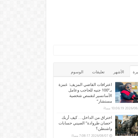
يرة
الأشهر
تعليقات
الوسوم
اعترافات القاضي المزيف: غمزة
بـ”100 جنيه للحاجب وعامل
الأسانسير لتقمص شخصية
مستشار”
202 10:06:19 مساءً
اختراق من الداخل… كيف أربك
“حصان طروادة” الصيني حسابات
واشنطن؟
2026/08/07 7:08:17 مساءً