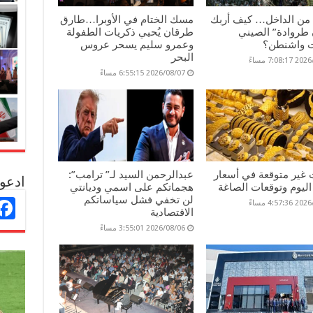
 من الداخل… كيف أربك
مسك الختام في الأوبرا…طارق
طروادة” الصيني
طرقان يُحيي ذكريات الطفولة
 واشنطن؟
وعمرو سليم يسحر عروس
البحر
7:08: مساءً
2026/08/07 6:55:15 مساءً
 غير متوقعة في أسعار
عبدالرحمن السيد لـ” ترامب”:
ادعو 
ليوم وتوقعات الصاغة
هجماتكم على اسمي وديانتي
لن تخفي فشل سياساتكم
4:57: مساءً
الاقتصادية
2026/08/06 3:55:01 مساءً