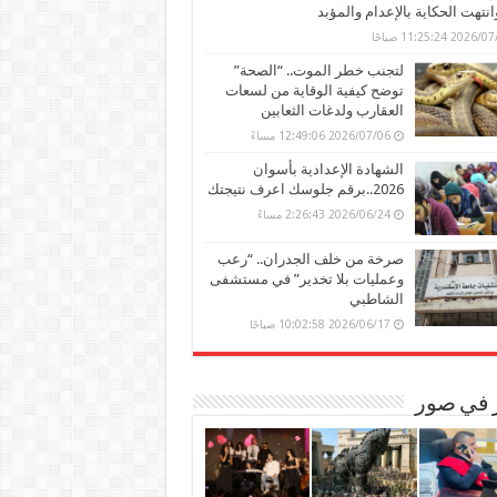
وانتهت الحكاية بالإعدام والمؤبد
202 11:25:24 صباحًا
لتجنب خطر الموت.. “الصحة”
توضح كيفية الوقاية من لسعات
العقارب ولدغات الثعابين
2026/07/06 12:49:06 مساءً
الشهادة الإعدادية بأسوان
2026..برقم جلوسك اعرف نتيجتك
2026/06/24 2:26:43 مساءً
صرخة من خلف الجدران.. “رعب
وعمليات بلا تخدير” في مستشفى
الشاطبي
2026/06/17 10:02:58 صباحًا
ر في صور