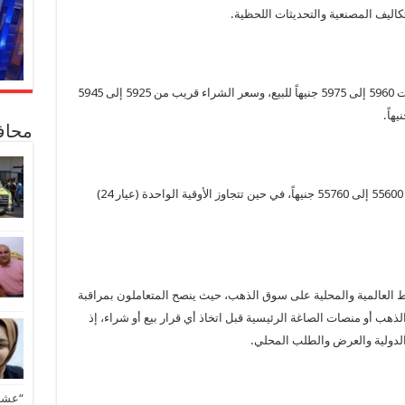
في السياق نفسه يأتي جرام عيار 18 عند مستويات 5960 إلى 5975 جنيهاً للبيع، وسعر الشراء قريب من 5925 إلى 5945
محاف
يقدر سعر الجنيه الذهب (8 جرامات عيار 21) بنحو 55600 إلى 55760 جنيهاً، في حين تتجاوز الأوقية الواحدة (عيار 24)
العالمية والمحلية على سوق الذهب، حيث ينصح المتعاملون بمراقبة
هب أو منصات الصاغة الرئيسية قبل اتخاذ أي قرار بيع أو شراء، إذ
 الدولية والعرض والطلب المحلي.
“عشق 