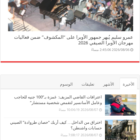
عمرو سليم يُبهر جمهور الأوبرا على “المكشوف” ضمن فعاليات
مهرجان الأوبرا الصيفي 2026
2026/08/06 2:45:06 مساءً
الأخيرة
الأشهر
تعليقات
الوسوم
اعترافات القاضي المزيف: غمزة بـ”100 جنيه للحاجب
وعامل الأسانسير لتقمص شخصية مستشار”
2026/08/07 10:06:19 مساءً
اختراق من الداخل… كيف أربك “حصان طروادة” الصيني
حسابات واشنطن؟
2026/08/07 7:08:17 مساءً