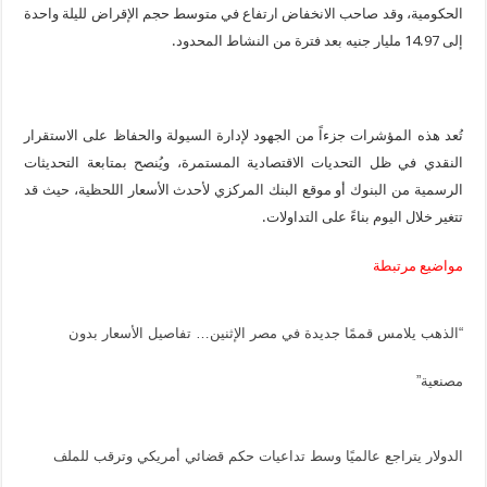
الحكومية، وقد صاحب الانخفاض ارتفاع في متوسط حجم الإقراض لليلة واحدة
إلى 14.97 مليار جنيه بعد فترة من النشاط المحدود.
تُعد هذه المؤشرات جزءاً من الجهود لإدارة السيولة والحفاظ على الاستقرار
النقدي في ظل التحديات الاقتصادية المستمرة، ويُنصح بمتابعة التحديثات
الرسمية من البنوك أو موقع البنك المركزي لأحدث الأسعار اللحظية، حيث قد
تتغير خلال اليوم بناءً على التداولات.
مواضيع مرتبطة
“الذهب يلامس قممًا جديدة في مصر الإثنين… تفاصيل الأسعار بدون
مصنعية”
الدولار يتراجع عالميًا وسط تداعيات حكم قضائي أمريكي وترقب للملف