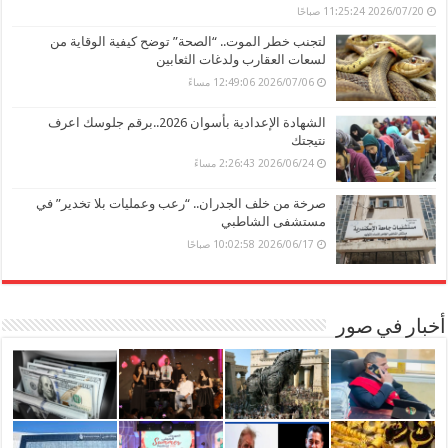
2026/07/20 11:25:24 صباحًا
لتجنب خطر الموت.. “الصحة” توضح كيفية الوقاية من
لسعات العقارب ولدغات الثعابين
2026/07/06 12:49:06 مساءً
الشهادة الإعدادية بأسوان 2026..برقم جلوسك اعرف
نتيجتك
2026/06/24 2:26:43 مساءً
صرخة من خلف الجدران.. “رعب وعمليات بلا تخدير” في
مستشفى الشاطبي
2026/06/17 10:02:58 صباحًا
أخبار في صور