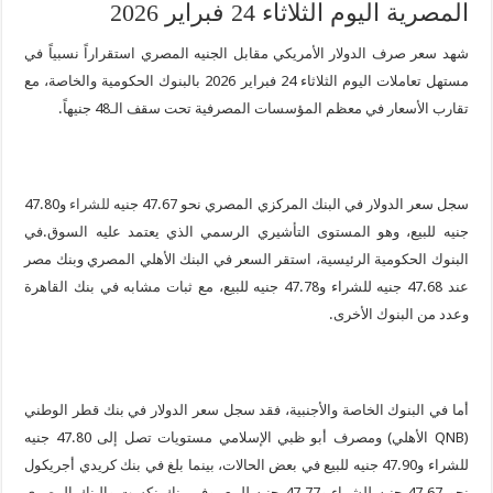
المصرية اليوم الثلاثاء 24 فبراير 2026
شهد سعر صرف الدولار الأمريكي مقابل الجنيه المصري استقراراً نسبياً في
مستهل تعاملات اليوم الثلاثاء 24 فبراير 2026 بالبنوك الحكومية والخاصة، مع
تقارب الأسعار في معظم المؤسسات المصرفية تحت سقف الـ48 جنيهاً.
سجل سعر الدولار في البنك المركزي المصري نحو 47.67 جنيه
للشراء
و47.80
جنيه للبيع، وهو المستوى التأشيري الرسمي الذي يعتمد عليه السوق.في
البنوك الحكومية الرئيسية، استقر السعر في البنك الأهلي المصري وبنك مصر
عند 47.68 جنيه للشراء و47.78 جنيه للبيع، مع ثبات مشابه في بنك القاهرة
وعدد من البنوك الأخرى.
أما في البنوك الخاصة والأجنبية، فقد سجل سعر الدولار في بنك قطر الوطني
(QNB الأهلي) ومصرف أبو ظبي الإسلامي مستويات تصل إلى 47.80 جنيه
للشراء و47.90 جنيه للبيع في بعض الحالات، بينما بلغ في بنك كريدي أجريكول
نحو 47.67 جنيه للشراء و47.77 جنيه للبيع، وفي بنك نكست والبنك المصري