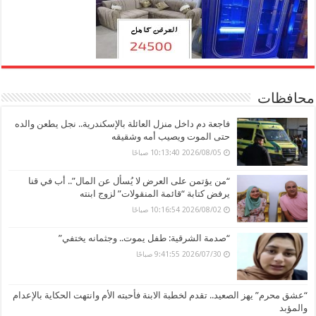
محافظات
فاجعة دم داخل منزل العائلة بالإسكندرية.. نجل يطعن والده
حتى الموت ويصيب أمه وشقيقه
2026/08/05 10:13:40 صباحًا
“من يؤتمن على العرض لا يُسأل عن المال”.. أب في قنا
يرفض كتابة “قائمة المنقولات” لزوج ابنته
2026/08/02 10:16:54 صباحًا
“صدمة الشرقية: طفل يموت.. وجثمانه يختفي”
2026/07/30 9:41:55 صباحًا
“عشق محرم” يهز الصعيد.. تقدم لخطبة الابنة فأحبته الأم وانتهت الحكاية بالإعدام
والمؤبد