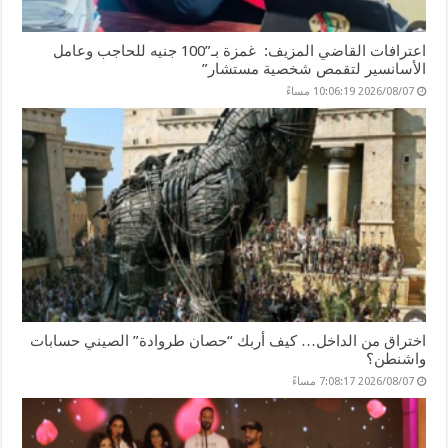
اعترافات القاضي المزيف: غمزة بـ”100 جنيه للحاجب وعامل
الأسانسير لتقمص شخصية مستشار”
2026/08/07 10:06:19 مساءً
اختراق من الداخل… كيف أربك “حصان طروادة” الصيني حسابات
واشنطن؟
2026/08/07 7:08:17 مساءً