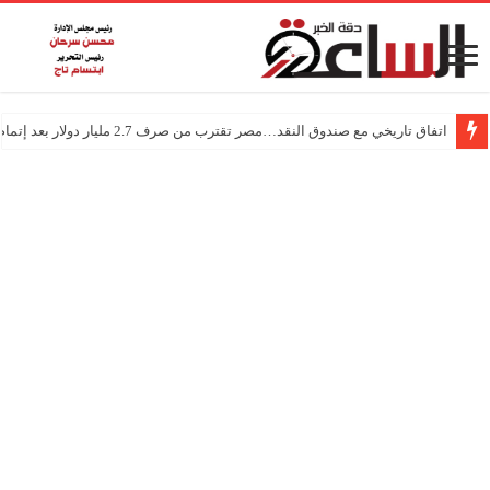
اتفاق تاريخي مع صندوق النقد…مصر تقترب من صرف 2.7 مليار دولار بعد إتمام المراجعتين