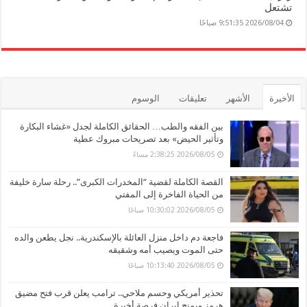
تشتعل
2026/08/04 9:51:35 صباحًا
الأخيرة
الأشهر
تعليقات
الوسوم
بين الفقه والطب… الحقائق الكاملة لجدل «غشاء البكارة
وتأثير الحيض» بعد تصريحات مبروك عطية
2026/08/05 2:38:25 مساءً
القصة الكاملة لقضية “المخدرات الكبرى”.. رحلة سارة خليفة
من الحياة الفاخرة إلى المفتي
2026/08/05 10:30:02 صباحًا
فاجعة دم داخل منزل العائلة بالإسكندرية.. نجل يطعن والده
حتى الموت ويصيب أمه وشقيقه
2026/08/05 10:13:40 صباحًا
تحذير أمريكي وحسم ملاحي.. ترامب يعلن قرب فتح مضيق
هرمز ويمنح إيران فرصة أخيرة