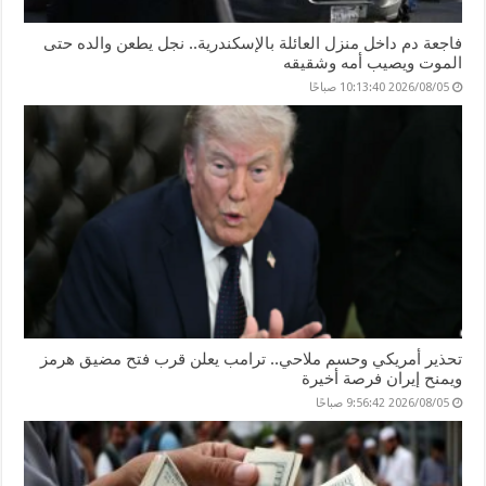
فاجعة دم داخل منزل العائلة بالإسكندرية.. نجل يطعن والده حتى
الموت ويصيب أمه وشقيقه
2026/08/05 10:13:40 صباحًا
تحذير أمريكي وحسم ملاحي.. ترامب يعلن قرب فتح مضيق هرمز
ويمنح إيران فرصة أخيرة
2026/08/05 9:56:42 صباحًا