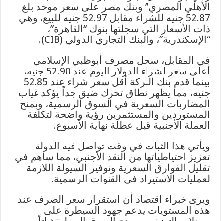
الأهلي المصري” وبنك مصر على سعر موحد بلغ
52.87 جنيه للشراء مقابل 52.97 جنيه للبيع، وهي
ذات الأسعار التي سجلتها بنوك “القاهرة”،
“الإسكندرية”، والبنك التجاري الدولي (CIB).
في المقابل، سجل مصرف أبوظبي الإسلامي
أعلى سعر لشراء الدولار اليوم عند 52.90 جنيه،
بينما قدم بنك البركة أقل سعر شراء عند 52.85
جنيه، مما يظهر نطاق تحرك ضيق جداً يؤكد غياب
المضاربات السعرية في السوق الرسمية، ويمنح
المستوردين والمستثمرين رؤية واضحة لتكلفة
العملة الأجنبية قبل عطلة نهاية الأسبوع.
ويأتي هذا الثبات في وقت تواصل فيه الدولة
تعزيز احتياطياتها من النقد الأجنبي، مما ساهم في
تقليل الفوارق السعرية وتوفير السيولة اللازمة
لعمليات الاستيراد في القنوات الرسمية.
ويرى خبراء اقتصاد أن استقرار سعر الصرف عند
هذه المستويات يدعم جهود السيطرة على
معدلات التضخم، ويمنح السوق المحلية ثباتاً