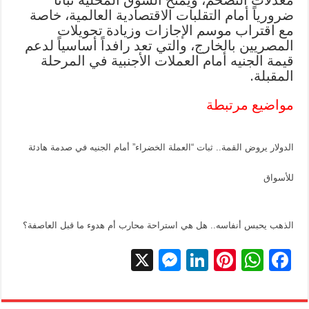
ضرورياً أمام التقلبات الاقتصادية العالمية، خاصة
مع اقتراب موسم الإجازات وزيادة تحويلات
المصريين بالخارج، والتي تعد رافداً أساسياً لدعم
قيمة الجنيه أمام العملات الأجنبية في المرحلة
المقبلة.
مواضيع مرتبطة
الدولار يروض القمة.. ثبات “العملة الخضراء” أمام الجنيه في صدمة هادئة
للأسواق
الذهب يحبس أنفاسه.. هل هي استراحة محارب أم هدوء ما قبل العاصفة؟
X
M
Li
Pi
W
F
es
n
nt
h
ac
se
k
er
at
e