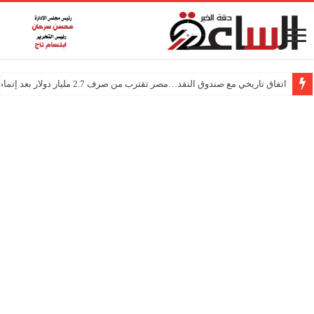
اتفاق تاريخي مع صندوق النقد…مصر تقترب من صرف 2.7 مليار دولار بعد إتمام المراجعتين
درجات الحرارة اليوم في مصر… أجواء باردة مع أمطار خفيفة