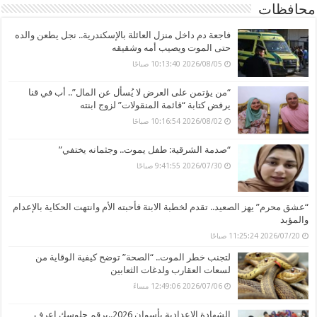
محافظات
فاجعة دم داخل منزل العائلة بالإسكندرية.. نجل يطعن والده
حتى الموت ويصيب أمه وشقيقه
2026/08/05 10:13:40 صباحًا
“من يؤتمن على العرض لا يُسأل عن المال”.. أب في قنا
يرفض كتابة “قائمة المنقولات” لزوج ابنته
2026/08/02 10:16:54 صباحًا
“صدمة الشرقية: طفل يموت.. وجثمانه يختفي”
2026/07/30 9:41:55 صباحًا
“عشق محرم” يهز الصعيد.. تقدم لخطبة الابنة فأحبته الأم وانتهت الحكاية بالإعدام
والمؤبد
2026/07/20 11:25:24 صباحًا
لتجنب خطر الموت.. “الصحة” توضح كيفية الوقاية من
لسعات العقارب ولدغات الثعابين
2026/07/06 12:49:06 مساءً
الشهادة الإعدادية بأسوان 2026..برقم جلوسك اعرف