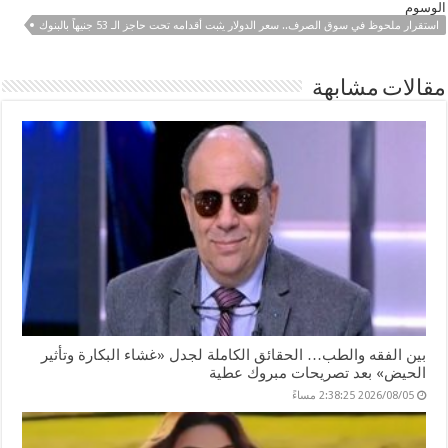
الوسوم
n
e
es
sA
b
استقرار ملحوظ في سوق الصرف.. سعر الدولار يثبت أقدامه تحت حاجز الـ 53 جنيهاً بالبنوك
g
dI
t
p
o
er
n
p
o
مقالات مشابهة
k
بين الفقه والطب… الحقائق الكاملة لجدل «غشاء البكارة وتأثير
الحيض» بعد تصريحات مبروك عطية
2026/08/05 2:38:25 مساءً