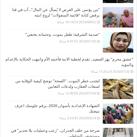
“من يؤتمن على العرض لا يُسأل عن المال”.. أب في قنا
يرفض كتابة “قائمة المنقولات” لزوج ابنته
2026/08/02 10:16:54 صباحًا
“صدمة الشرقية: طفل يموت.. وجثمانه يختفي”
2026/07/30 9:41:55 صباحًا
“عشق محرم” يهز الصعيد.. تقدم لخطبة الابنة فأحبته الأم وانتهت الحكاية بالإعدام
والمؤبد
2026/07/20 11:25:24 صباحًا
لتجنب خطر الموت.. “الصحة” توضح كيفية الوقاية من
لسعات العقارب ولدغات الثعابين
2026/07/06 12:49:06 مساءً
الشهادة الإعدادية بأسوان 2026..برقم جلوسك اعرف
نتيجتك
2026/06/24 2:26:43 مساءً
صرخة من خلف الجدران.. “رعب وعمليات بلا تخدير” في
مستشفى الشاطبي