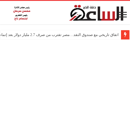
اتفاق تاريخي مع صندوق النقد…مصر تقترب من صرف 2.7 مليار دولار بعد إتمام المراجعتين