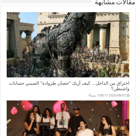
مقالات مشابهة
er
n
p
o
k
اختراق من الداخل… كيف أربك “حصان طروادة” الصيني حسابات
واشنطن؟
2026/08/07 7:08:17 مساءً