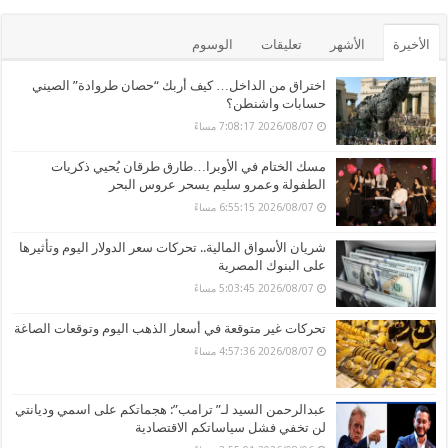
الأخيرة
الأشهر
تعليقات
الوسوم
اختراق من الداخل… كيف أربك “حصان طروادة” الصيني
حسابات واشنطن؟
2026/08/07 7:08:17 مساءً
مسك الختام في الأوبرا…طارق طرقان يُحيي ذكريات
الطفولة وعمرو سليم يسحر عروس البحر
2026/08/07 6:55:15 مساءً
شريان الأسواق المالية.. تحركات سعر الدولار اليوم وتأثيرها
على البنوك المصرية
2026/08/07 5:03:45 مساءً
تحركات غير متوقعة في أسعار الذهب اليوم وتوقعات الصاغة
2026/08/07 4:57:36 مساءً
عبدالرحمن السيد لـ” ترامب”: هجماتكم على اسمي وديانتي
لن تخفي فشل سياساتكم الاقتصادية