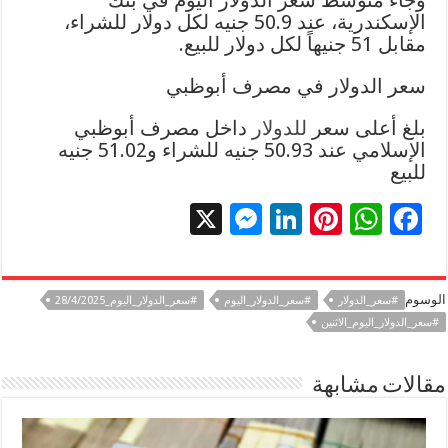
الإسكندرية، عند 50.9 جنيه لكل دولار للشراء،
مقابل 51 جنيهاً لكل دولار للبيع.
سعر الدولار في مصرف أبوظبي
بلغ أعلى سعر
للدولار
داخل مصرف أبوظبي
الإسلامي عند 50.93 جنيه للشراء و51.02 جنيه
للبيع
X
M
Li
Pi
W
F
es
n
nt
h
ac
se
k
er
at
e
الوسوم
#سعر_الدولار
#سعر_الدولار_اليوم
#سعر_الدولار_اليوم_28/4/2025
n
e
es
sA
b
#سعر_الدولار_اليوم_الاثنين
g
dI
t
p
o
er
n
p
o
مقالات مشابهة
k