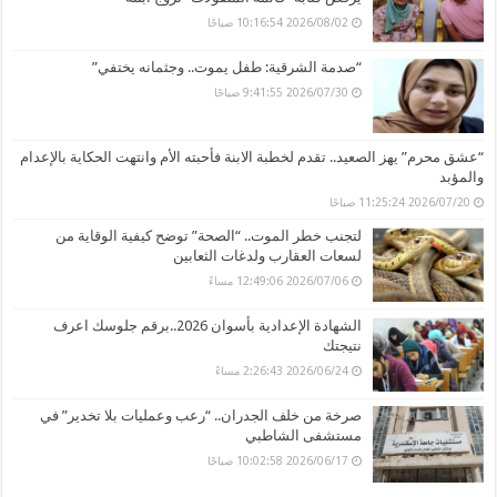
2026/08/02 10:16:54 صباحًا
“صدمة الشرقية: طفل يموت.. وجثمانه يختفي”
2026/07/30 9:41:55 صباحًا
“عشق محرم” يهز الصعيد.. تقدم لخطبة الابنة فأحبته الأم وانتهت الحكاية بالإعدام
والمؤبد
2026/07/20 11:25:24 صباحًا
لتجنب خطر الموت.. “الصحة” توضح كيفية الوقاية من
لسعات العقارب ولدغات الثعابين
2026/07/06 12:49:06 مساءً
الشهادة الإعدادية بأسوان 2026..برقم جلوسك اعرف
نتيجتك
2026/06/24 2:26:43 مساءً
صرخة من خلف الجدران.. “رعب وعمليات بلا تخدير” في
مستشفى الشاطبي
2026/06/17 10:02:58 صباحًا