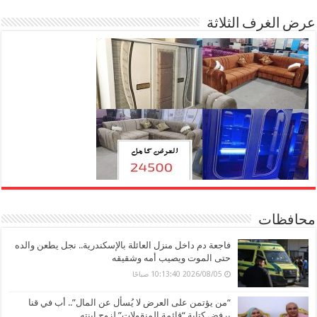
عرض الغرف الثلاثة
محافظات
فاجعة دم داخل منزل العائلة بالإسكندرية.. نجل يطعن والده
حتى الموت ويصيب أمه وشقيقه
2026/08/05 10:13:40 صباحًا
“من يؤتمن على العرض لا يُسأل عن المال”.. أب في قنا
يرفض كتابة “قائمة المنقولات” لزوج ابنته