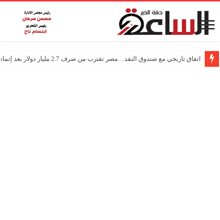
اتفاق تاريخي مع صندوق النقد…مصر تقترب من صرف 2.7 مليار دولار بعد إتمام المراجعتين