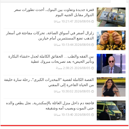
قفزة جديدة وتفاوت بين البنوك.. أحدث تطورات سعر
الدولار مقابل الجنيه اليوم
2026/08/06 10:21:47 صباحًا
زلزال أصفر في أسواق الصاغة.. تحركات مفاجئة في أسعار
الذهب تضع المستثمرين أمام خيارين
2026/08/06 10:13:44 صباحًا
بين الفقه والطب… الحقائق الكاملة لجدل «غشاء البكارة
وتأثير الحيض» بعد تصريحات مبروك عطية
2026/08/05 2:38:25 مساءً
القصة الكاملة لقضية “المخدرات الكبرى”.. رحلة سارة خليفة
من الحياة الفاخرة إلى المفتي
2026/08/05 10:30:02 صباحًا
فاجعة دم داخل منزل العائلة بالإسكندرية.. نجل يطعن والده
حتى الموت ويصيب أمه وشقيقه
2026/08/05 10:13:40 صباحًا