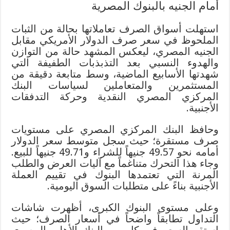
أمام الجنيه بالبنوك المصرية
استهلت أسواق الصرف تعاملاتها بحالة من الثبات
الملحوظ في سعر صرف الدولار الأمريكي مقابل
الجنيه المصري، ليعكس المشهد حالة من التوازن
والهدوء النسبي بعد التذبذبات الطفيفة التي
شهدتها الأسابيع الماضية، وسط متابعة دقيقة من
المستثمرين والمتعاملين لسياسات البنك
المركزي المصري النقدية وحركة التدفقات
الأجنبية.
وحافظ البنك المركزي المصري على مستويات
صرف مستقرة؛ حيث سجل متوسط سعر الدولار
أمامه نحو 49.57 جنيهاً للشراء و49.71 جنيهاً للبيع.
وجاء هذا التحرك متناغماً مع آليات العرض والطلب
المرنة التي تعتمدها البنوك في تقييم العملة
الأجنبية بناءً على متطلبات السوق اليومية.
وعلى مستوى البنوك الكبرى، أظهرت شاشات
التداول تطابقاً واضحاً في أسعار الصرف؛ حيث
استقر السعر في كل من البنك الأهلي المصري