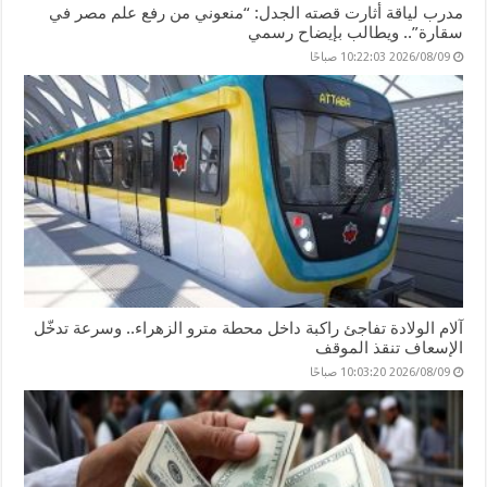
مدرب لياقة أثارت قصته الجدل: “منعوني من رفع علم مصر في
سقارة”.. ويطالب بإيضاح رسمي
2026/08/09 10:22:03 صباحًا
آلام الولادة تفاجئ راكبة داخل محطة مترو الزهراء.. وسرعة تدخّل
الإسعاف تنقذ الموقف
2026/08/09 10:03:20 صباحًا