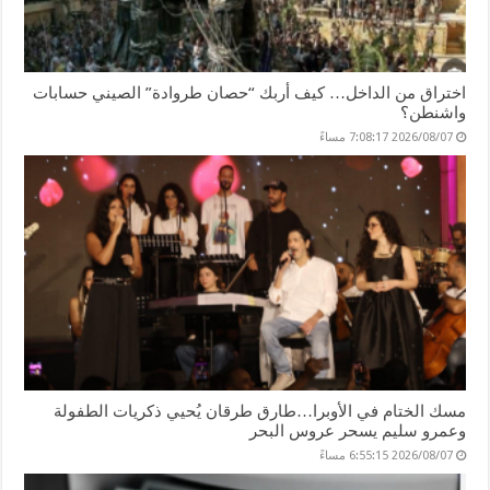
اختراق من الداخل… كيف أربك “حصان طروادة” الصيني حسابات
واشنطن؟
2026/08/07 7:08:17 مساءً
مسك الختام في الأوبرا…طارق طرقان يُحيي ذكريات الطفولة
وعمرو سليم يسحر عروس البحر
2026/08/07 6:55:15 مساءً