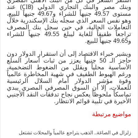
وبنك مصر والبنك التجاري الدولي (CIB) عند
مستوى 49.57 جنيهاً للشراء و49.67 جنيهاً للبيع،
وهو نفس السعر الذي سجله بنك الإسكندرية خلال
التعاملات الحالية، في حين سجل بنك المصرف
تراجعاً طفيفاً للغاية ليبلغ 49.55 جنيهاً للشراء
و49.65 جنيهاً للبيع.
ويشير خبراء الاقتصاد إلى أن استقرار الدولار دون
حاجز الـ 50 جنيهاً يعزز من ثبات أسعار السلع
الأساسية محلياً ويقلل من الضغوط التضخمية،
ورغم الهبوط الطفيف في شهية المخاطرة عالمياً
وقوة مؤشر الدولار أمام السلال الرئيسية
للعملات، إلا أن السوق المصرفي المصري يبدي
تماسكاً ملحوظاً يعكس نجاح تدفقات النقد الأجنبي
الأخيرة في تلبية قوائم الانتظار.
مواضيع مرتبطة
زلزال في الصاغة.. الذهب يتراجع عالمياً والمحلات تشتعل