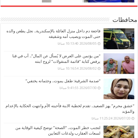
محافظات
فاجعة دم داخل منزل العائلة بالإسكندرية.. نجل يطعن والده
حتى الموت ويصيب أمه وشقيقه
2026/08/05 10:13:40 صباحًا
“من يؤتمن على العرض لا يُسأل عن المال”.. أب في قنا
يرفض كتابة “قائمة المنقولات” لزوج ابنته
2026/08/02 10:16:54 صباحًا
“صدمة الشرقية: طفل يموت.. وجثمانه يختفي”
2026/07/30 9:41:55 صباحًا
“عشق محرم” يهز الصعيد.. تقدم لخطبة الابنة فأحبته الأم وانتهت الحكاية بالإعدام
والمؤبد
2026/07/20 11:25:24 صباحًا
لتجنب خطر الموت.. “الصحة” توضح كيفية الوقاية من
لسعات العقارب ولدغات الثعابين