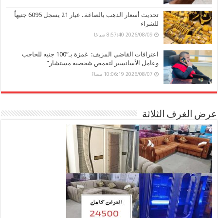
تحديث أسعار الذهب بالصاغة.. عيار 21 يسجل 6095 جنيهاً
للشراء
2026/08/09 8:57:40 صباحًا
اعترافات القاضي المزيف: غمزة بـ”100 جنيه للحاجب
وعامل الأسانسير لتقمص شخصية مستشار”
2026/08/07 10:06:19 مساءً
عرض الغرف الثلاثة