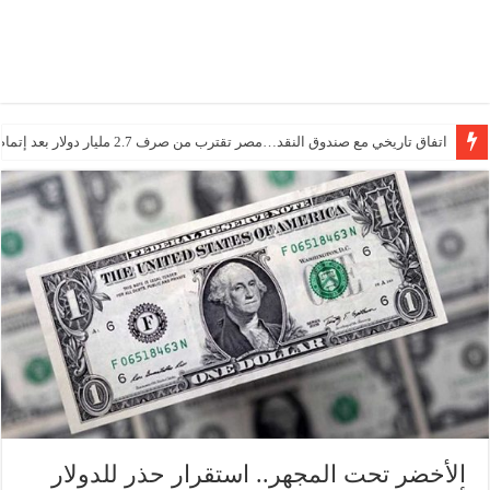
اتفاق تاريخي مع صندوق النقد…مصر تقترب من صرف 2.7 مليار دولار بعد إتمام المراجعتين
الأخضر تحت المجهر.. استقرار حذر للدولار