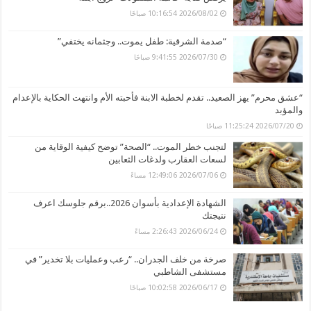
2026/08/02 10:16:54 صباحًا
“صدمة الشرقية: طفل يموت.. وجثمانه يختفي”
2026/07/30 9:41:55 صباحًا
“عشق محرم” يهز الصعيد.. تقدم لخطبة الابنة فأحبته الأم وانتهت الحكاية بالإعدام
والمؤبد
2026/07/20 11:25:24 صباحًا
لتجنب خطر الموت.. “الصحة” توضح كيفية الوقاية من
لسعات العقارب ولدغات الثعابين
2026/07/06 12:49:06 مساءً
الشهادة الإعدادية بأسوان 2026..برقم جلوسك اعرف
نتيجتك
2026/06/24 2:26:43 مساءً
صرخة من خلف الجدران.. “رعب وعمليات بلا تخدير” في
مستشفى الشاطبي
2026/06/17 10:02:58 صباحًا