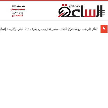
اتفاق تاريخي مع صندوق النقد…مصر تقترب من صرف 2.7 مليار دولار بعد إتمام المراجعتين