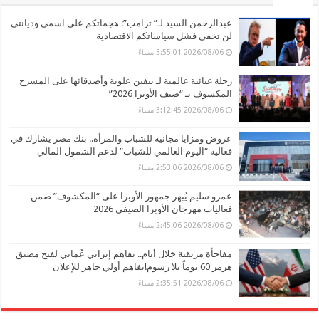
عبدالرحمن السيد لـ” ترامب”: هجماتكم على اسمي وديانتي
لن تخفي فشل سياساتكم الاقتصادية
2026/08/06 3:55:01 مساءً
رحلة غنائية عالمية لـ نيفين علوبة وأصدقائها على المسرح
المكشوف بـ “صيف الأوبرا 2026”
2026/08/06 3:12:45 مساءً
عروض ومزايا مجانية للشباب والمرأة.. بنك مصر يشارك في
فعالية “اليوم العالمي للشباب” لدعم الشمول المالي
2026/08/06 2:53:06 مساءً
عمرو سليم يُبهر جمهور الأوبرا على “المكشوف” ضمن
فعاليات مهرجان الأوبرا الصيفي 2026
2026/08/06 2:45:06 مساءً
مفاجأة مرتقبة خلال أيام.. تفاهم إيراني عُماني لفتح مضيق
هرمز 60 يوماً بلا رسوم!تفاهم أولي جاهز للإعلان
2026/08/06 2:35:51 مساءً