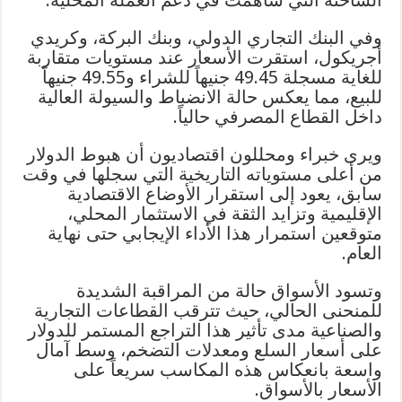
وفي البنك التجاري الدولي، وبنك البركة، وكريدي
أجريكول، استقرت الأسعار عند مستويات متقاربة
للغاية مسجلة 49.45 جنيهاً للشراء و49.55 جنيهاً
للبيع، مما يعكس حالة الانضباط والسيولة العالية
داخل القطاع المصرفي حالياً.
ويرى خبراء ومحللون اقتصاديون أن هبوط الدولار
من أعلى مستوياته التاريخية التي سجلها في وقت
سابق، يعود إلى استقرار الأوضاع الاقتصادية
الإقليمية وتزايد الثقة في الاستثمار المحلي،
متوقعين استمرار هذا الأداء الإيجابي حتى نهاية
العام.
وتسود الأسواق حالة من المراقبة الشديدة
للمنحنى الحالي، حيث تترقب القطاعات التجارية
والصناعية مدى تأثير هذا التراجع المستمر للدولار
على أسعار السلع ومعدلات التضخم، وسط آمال
واسعة بانعكاس هذه المكاسب سريعاً على
الأسعار بالأسواق.