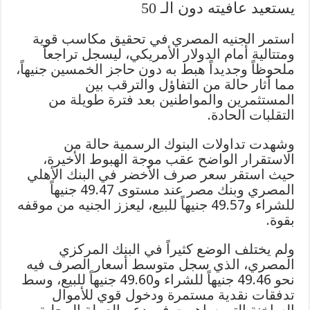
يستعيد عافيته دون الـ 50
استمر الجنيه المصري في تحقيق مكاسب قوية
ومتتالية أمام الدولار الأمريكي، ليسجل تراجعاً
ملحوظاً وجديداً هبط به دون حاجز الخمسين جنيهاً،
مما أثار حالة من التفاؤل والترقب بين
المستثمرين والمواطنين بعد فترة طويلة من
التقلبات الحادة.
وشهدت تداولات البنوك الرسمية حالة من
الاستقرار الواضح عقب موجة الهبوط الأخيرة،
حيث استقر سعر صرف الأخضر في البنك الأهلي
المصري وبنك مصر عند مستوى 49.47 جنيهاً
للشراء و49.57 جنيهاً للبيع، ليعزز الجنيه من موقفه
بقوة.
ولم يختلف الوضع كثيراً في البنك المركزي
المصري، الذي سجل متوسط أسعار الصرف فيه
نحو 49.46 جنيهاً للشراء و49.60 جنيهاً للبيع، وسط
تدفقات نقدية مستمرة ودخول قوي للأموال
الساخنة التي ساهمت في دعم العملة المحلية.