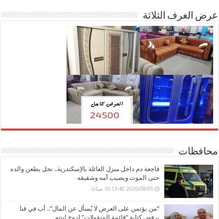
عرض الغرف الثلاثة
محافظات
فاجعة دم داخل منزل العائلة بالإسكندرية.. نجل يطعن والده
حتى الموت ويصيب أمه وشقيقه
2026/08/05 10:13:40 صباحًا
“من يؤتمن على العرض لا يُسأل عن المال”.. أب في قنا
يرفض كتابة “قائمة المنقولات” لزوج ابنته