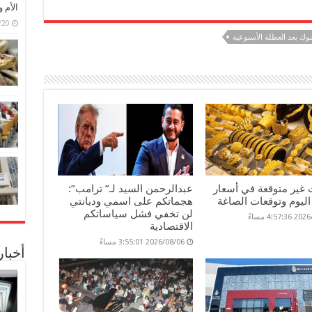
الأم 
6/07/20
نوك بعد العطلة الأسبوعية
 غير متوقعة في أسعار
عبدالرحمن السيد لـ” ترامب”:
ليوم وتوقعات الصاغة
هجماتكم على اسمي وديانتي
لن تخفي فشل سياساتكم
4:57: مساءً
الاقتصادية
2026/08/06 3:55:01 مساءً
أخبا