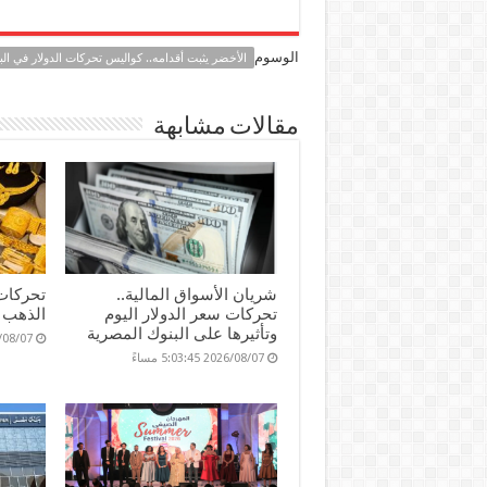
es
n
nt
h
ac
se
k
er
at
e
الوسوم
الأخضر يثبت أقدامه.. كواليس تحركات الدولار في الب
n
e
es
sA
b
g
dI
t
p
o
مقالات مشابهة
er
n
p
o
k
شريان الأسواق المالية..
تحركات
تحركات سعر الدولار اليوم
الذهب ا
وتأثيرها على البنوك المصرية
2026/08/07 36
2026/08/07 5:03:45 مساءً