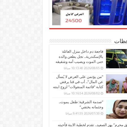
ظات
فاجعة دم داخل منزل العائلة
بالإسكندرية.. نجل يطعن والده
حتى الموت ويصيب أمه وشقيقه
2026/08/05 10:13:40 صباحًا
“من يؤتمن على العرض لا يُسأل
عن المال”.. أب في قنا يرفض
كتابة “قائمة المنقولات” لزوج ابنته
2026/08/02 10:16:54 صباحًا
“صدمة الشرقية: طفل يموت..
وجثمانه يختفي”
2026/07/30 9:41:55 صباحًا
محرم” يهز الصعيد.. تقدم لخطبة الابنة فأحبته