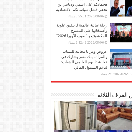
هجماتكم على اسمي وديانتي لن
تخفي فشل سياساتكم الاقتصادية
2026/08/06 3:55:01 مساءً
رحلة غنائية عالمية لـ نيفين علوبة
وأصدقائها على المسرح
المكشوف بـ “صيف الأوبرا 2026”
2026/08/06 3:12:45 مساءً
عروض ومزايا مجانية للشباب
والمرأة.. بنك مصر يشارك في
فعالية “اليوم العالمي للشباب”
لدعم الشمول المالي
2026 2:53:06 مساءً
الغرف الثلاثة