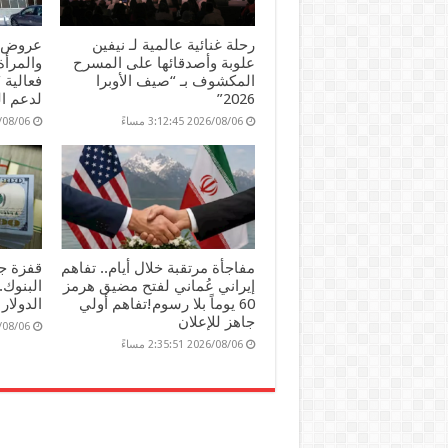
رحلة غنائية عالمية لـ نيفين
عروض و
علوبة وأصدقائها على المسرح
والمرأ
المكشوف بـ “صيف الأوبرا
فعالية 
2026”
لدعم ا
2026/08/06 3:12:45 مساءً
2026/08/06 06
مفاجأة مرتقبة خلال أيام.. تفاهم
قفزة جد
إيراني عُماني لفتح مضيق هرمز
البنوك
60 يوماً بلا رسوم!تفاهم أولي
الدولار
جاهز للإعلان
2026/08/06 :47
2026/08/06 2:35:51 مساءً