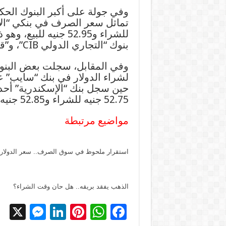
وفي جولة على أكبر البنوك الحك
للشراء و52.95 جنيه 
بنوك “التجاري الدولي CIB”، و”قناة السويس”، و”التعمير والإسكان”.
وفي المقابل، سجلت بعض البنو
حين سجل بنك “الإسكندرية” أحد
52.75 جنيه للشراء و52.85 جنيه للبيع.
مواضيع مرتبطة
استقرار ملحوظ في سوق الصرف.. سعر الدولار يثبت أقدامه 
الذهب يفقد بريقه.. هل حان وقت الشراء؟
X
M
Li
Pi
W
F