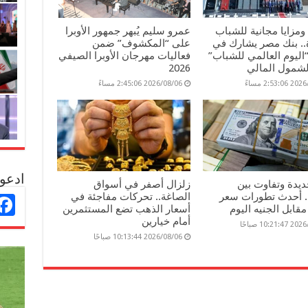
مزايا مجانية للشباب
عمرو سليم يُبهر جمهور الأوبرا
ة.. بنك مصر يشارك في
على “المكشوف” ضمن
“اليوم العالمي للشباب”
فعاليات مهرجان الأوبرا الصيفي
لشمول المالي
2026
2:53: مساءً
2026/08/06 2:45:06 مساءً
ادعو 
يدة وتفاوت بين
زلزال أصفر في أسواق
.. أحدث تطورات سعر
الصاغة.. تحركات مفاجئة في
 مقابل الجنيه اليوم
أسعار الذهب تضع المستثمرين
أمام خيارين
10:21 صباحًا
2026/08/06 10:13:44 صباحًا