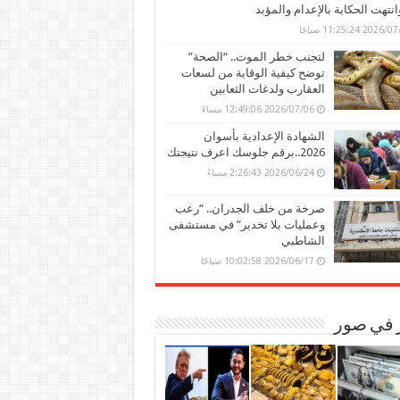
وانتهت الحكاية بالإعدام والمؤبد
202 11:25:24 صباحًا
لتجنب خطر الموت.. “الصحة”
توضح كيفية الوقاية من لسعات
العقارب ولدغات الثعابين
2026/07/06 12:49:06 مساءً
الشهادة الإعدادية بأسوان
2026..برقم جلوسك اعرف نتيجتك
2026/06/24 2:26:43 مساءً
صرخة من خلف الجدران.. “رعب
وعمليات بلا تخدير” في مستشفى
الشاطبي
2026/06/17 10:02:58 صباحًا
ر في صور