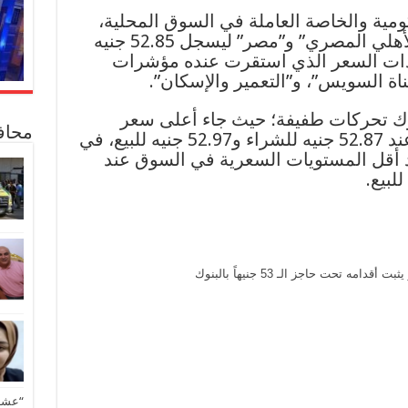
ومية والخاصة العاملة في السوق المحلية،
تماثل سعر الصرف في بنكي “الأهلي المصري” و”مصر” ليسجل 52.85 جنيه
للبيع، وهو ذات السعر الذي استقرت عنده مؤشرات
ك تحركات طفيفة؛ حيث جاء أعلى سعر
محاف
لشراء الدولار في بنك “سايب” عند 52.87 جنيه للشراء و52.97 جنيه للبيع، في
 أقل المستويات السعرية في السوق عند
تحت حاجز الـ 53 جنيهاً بالبنوك
“عشق 