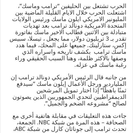
الحرب تشتعل بين الحليفين “ترامب وماسك”،
اشتعلت الحرب خلال الايام القليلة الماضية بين
المليونير الامريكي ايلون ماسك ورئيس الولايات
المتحدة الامريكية دونالد ترامب بعد تهديات
متبادلة بين الاثنين فطالب الاخير ماسك بفاتورة
تقدر بـ 3 تريليون دولار، مما يجعل ، تيسلا، سبيس
إكس، ستارلينك. جميعها على المحك، فيما هدد
ماسك ترامب بكشف تاريخه واسراره الذي
وصفها بالاكثر ظلمة، وهنا السبب الحقيقي وراء
رغبة ماسك في عزله.
من جانبه قال الرئيس الأمريكي دونالد ترامب إن
الملياردير ورجل الأعمال إيلون ماسك “سيدفع
ثمنًا باهظًا” إذا اختار تمويل المرشحين
الديمقراطيين لتحدي الجمهوريين الذين يصوتون
لصالح “مشروعه الضخم والجميل”.
جاءت هذه التعليقات في مقابلة هاتفية أخرى مع
الصحافة – هذه المرة من شبكة NBC. الجمعة،
تحدث ترامب إلى جوناثان كارل من شبكة ABC،