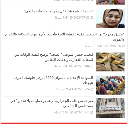
“صدمة الشرقية: طفل يموت.. وجثمانه يختفي”
2026/07/30 9:41:55 صباحًا
“عشق محرم” يهز الصعيد.. تقدم لخطبة الابنة فأحبته الأم وانتهت الحكاية بالإعدام
والمؤبد
2026/07/20 11:25:24 صباحًا
لتجنب خطر الموت.. “الصحة” توضح كيفية الوقاية من
لسعات العقارب ولدغات الثعابين
2026/07/06 12:49:06 مساءً
الشهادة الإعدادية بأسوان 2026..برقم جلوسك اعرف
نتيجتك
2026/06/24 2:26:43 مساءً
صرخة من خلف الجدران.. “رعب وعمليات بلا تخدير” في
مستشفى الشاطبي
2026/06/17 10:02:58 صباحًا