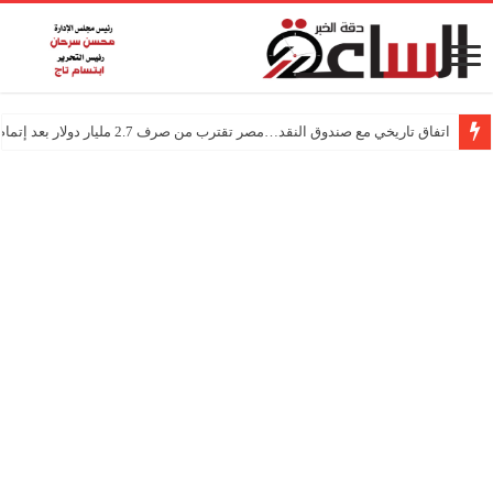
اتفاق تاريخي مع صندوق النقد…مصر تقترب من صرف 2.7 مليار دولار بعد إتمام المراجعتين
درجات الحرارة اليوم في مصر… أجواء باردة مع أمطار خفيفة