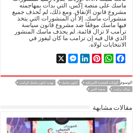
ماسك على منصة إكس، التي بدأت بمهاجمته
مشروع قانون الإنفاق. ومع ذلك، لم تُحذف جميع
منشورات ماسك. إلا أن المنشورات التي يتخذ
فيها ماسك موقفًا ضد مشروع قانون سياسة
ترامب لا تزال قائمة. لم يحذف ماسك المنشور
الذي قال فيه إن ترامب ما كان ليفوز في
الانتخابات لولاه.
X
M
Li
Pi
W
F
es
n
nt
h
ac
se
k
er
at
e
الوسوم
الوايات المتحدة الامريكية
ايلون ماسك
تهديد ايلون ماسك لترامب
n
e
es
sA
b
دونالد ترامب
منصة اكس
g
dI
t
p
o
er
n
p
o
مقالات مشابهة
k