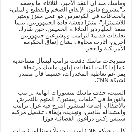
وماسك
منذ أن انتقد الأخير، الثلاثاء، ما وصفه
بـ”مشروع قانون الإنفاق الضخم والفظيع والمليء
بالحماقات في الكونغرس هو عمل مقزز ومثير
للاشمئزاز”، مثيرًا دهشة قادة الجمهوريين. بينما
صعد الملياردير الخلاف، الخميس، حين شارك
تعليقات قديمة لترامب ومشرعين جمهوريين
آخرين، أثارت مخاوف بشأن إنفاق الحكومة
الأمريكية والعجز.
تصريحات ماسك دفعت ترامب ليسأل مساعديه
عما إذا كانت انتقادات إيلون ماسك مرتبطة
بمزاعم تعاطيه المخدرات، حسبما قال مصدر
لشبكة CNN.
السبت، حذف ماسك منشورات اتهامه ترامب
بالتورط في “ملفات إبستين”، المتهم بالتحرش
بالأطفال، إضافة لمنشور اقترح فيه عزل ترامب
واستبداله بفانس، وتهديده بإيقاف تشغيل مركبة
سبيس إكس دراغون الفضائية فورًا.
كانت شبكة CNN أوردت جدولًا زمنيًا لمنشورات