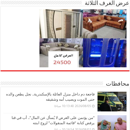
عرض الغرف الثلاثة
محافظات
فاجعة دم داخل منزل العائلة بالإسكندرية.. نجل يطعن والده
حتى الموت ويصيب أمه وشقيقه
2026/08/05 10:13:40 صباحًا
“من يؤتمن على العرض لا يُسأل عن المال”.. أب في قنا
يرفض كتابة “قائمة المنقولات” لزوج ابنته
2026/08/02 10:16:54 صباحًا