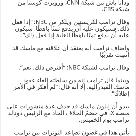
ودانا باش من شبكة CNN، وروبرت كوستا من
شبكة CBS.
وقال ترامب لكريستين ويلكر من NBC: “إذا فعل
ذلك، فسيكون عليه أن يدفع ثمنًا باهظًا. سيكون
عليه أن يدفع ثمنًا باهظًا للغاية إذا فعل ذلك”.
وأضاف ترامب أنه يعتقد أن علاقته مع ماسك قد
انتهت تقريبًا.
وقال ترامب لشبكة NBC: “أفترض ذلك، نعم”.
وبينما قال ترامب إنه من سلطته إلغاء عقود
ماسك الفيدرالية، إلا أنه قال: “لم أفكر في الأمر
إطلاقًا”.
يبدو أن إيلون ماسك قد حذف عدة منشورات على
منصة X، في خضمّ الخلاف الحاد مع الرئيس دونالد
ترامب يوم الخميس.
يأتي هذا في غضون تصاعد التوترات بين ترامب