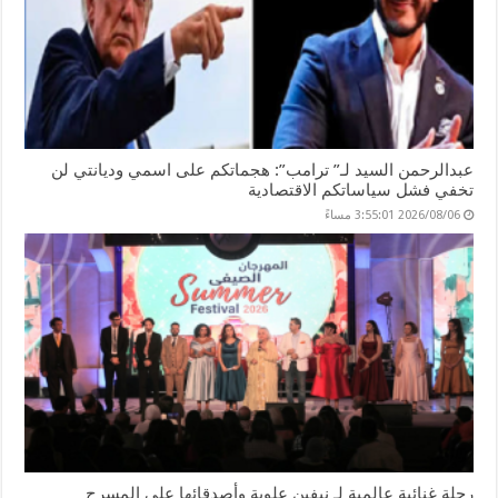
عبدالرحمن السيد لـ” ترامب”: هجماتكم على اسمي وديانتي لن
تخفي فشل سياساتكم الاقتصادية
2026/08/06 3:55:01 مساءً
رحلة غنائية عالمية لـ نيفين علوبة وأصدقائها على المسرح