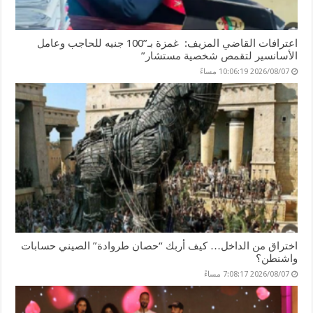
اعترافات القاضي المزيف: غمزة بـ”100 جنيه للحاجب وعامل
الأسانسير لتقمص شخصية مستشار”
2026/08/07 10:06:19 مساءً
اختراق من الداخل… كيف أربك “حصان طروادة” الصيني حسابات
واشنطن؟
2026/08/07 7:08:17 مساءً