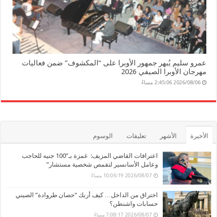
عمرو سليم يُبهر جمهور الأوبرا على “المكشوف” ضمن فعاليات
مهرجان الأوبرا الصيفي 2026
2026/08/06 2:45:06 مساءً
الأخيرة
الأشهر
تعليقات
الوسوم
اعترافات القاضي المزيف: غمزة بـ”100 جنيه للحاجب
وعامل الأسانسير لتقمص شخصية مستشار”
2026/08/07 10:06:19 مساءً
اختراق من الداخل… كيف أربك “حصان طروادة” الصيني
حسابات واشنطن؟
2026/08/07 7:08:17 مساءً