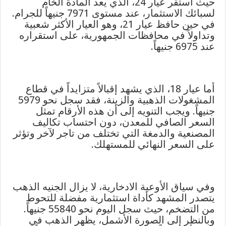
حيث استقر عيار 24، الذي يعد المادة الخام
لسبائك الاستثمار، عند مستوى 7971 جنيهاً للجرام.
في حين حافظ عيار 21، وهو العيار الأكثر شعبية
وتداولاً في محافظات الجمهورية، على استقراره
عند 6975 جنيهاً.
أما عيار 18، الذي يشهد إقبالاً متزايداً في قطاع
المشغولات الذهبية والزينة، فقد سجل نحو 5979
جنيهاً. ويجب التنويه إلى أن هذه الأرقام تمثل
السعر الصافي للمعدن، دون احتساب تكاليف
المصنعية والدمغة التي تختلف من تاجر لآخر وتؤثر
على السعر النهائي للمستهلك.
وفي سياق الأوعية الادخارية، لا يزال الجنيه الذهب
يتصدر المشهد كأداة استثمارية مفضلة للتحوط
من التضخم، حيث سجل اليوم نحو 55840 جنيهاً.
وبالنظر إلى الصورة الأشمل، يظهر الذهب في