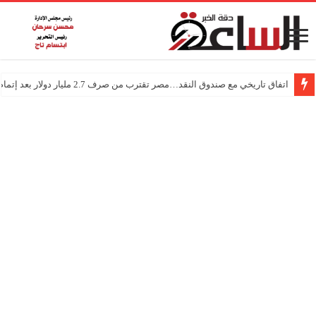
اتفاق تاريخي مع صندوق النقد…مصر تقترب من صرف 2.7 مليار دولار بعد إتمام المراجعتين