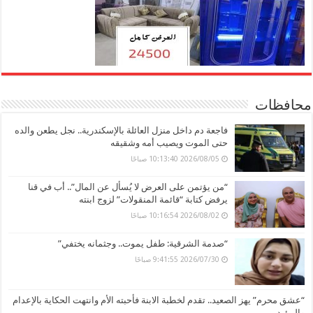
محافظات
فاجعة دم داخل منزل العائلة بالإسكندرية.. نجل يطعن والده
حتى الموت ويصيب أمه وشقيقه
2026/08/05 10:13:40 صباحًا
“من يؤتمن على العرض لا يُسأل عن المال”.. أب في قنا
يرفض كتابة “قائمة المنقولات” لزوج ابنته
2026/08/02 10:16:54 صباحًا
“صدمة الشرقية: طفل يموت.. وجثمانه يختفي”
2026/07/30 9:41:55 صباحًا
“عشق محرم” يهز الصعيد.. تقدم لخطبة الابنة فأحبته الأم وانتهت الحكاية بالإعدام
والمؤبد