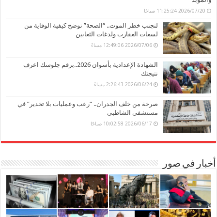
2026/07/20 11:25:24 صباحًا
لتجنب خطر الموت.. “الصحة” توضح كيفية الوقاية من
لسعات العقارب ولدغات الثعابين
2026/07/06 12:49:06 مساءً
الشهادة الإعدادية بأسوان 2026..برقم جلوسك اعرف
نتيجتك
2026/06/24 2:26:43 مساءً
صرخة من خلف الجدران.. “رعب وعمليات بلا تخدير” في
مستشفى الشاطبي
2026/06/17 10:02:58 صباحًا
أخبار في صور