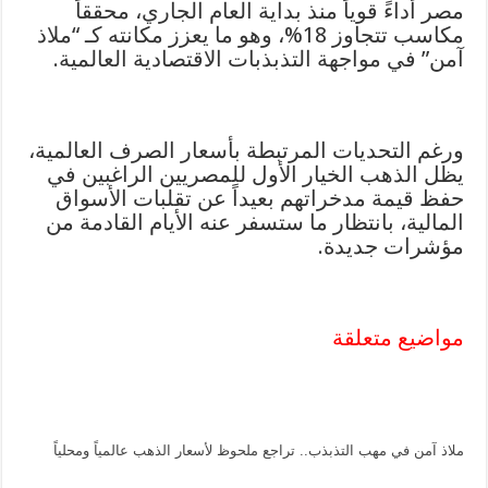
مصر أداءً قوياً منذ بداية العام الجاري، محققاً
مكاسب تتجاوز 18%، وهو ما يعزز مكانته كـ “ملاذ
آمن” في مواجهة التذبذبات الاقتصادية العالمية.
ورغم التحديات المرتبطة بأسعار الصرف العالمية،
يظل الذهب الخيار الأول للمصريين الراغبين في
حفظ قيمة مدخراتهم بعيداً عن تقلبات الأسواق
المالية، بانتظار ما ستسفر عنه الأيام القادمة من
مؤشرات جديدة.
مواضيع متعلقة
ملاذ آمن في مهب التذبذب.. تراجع ملحوظ لأسعار الذهب عالمياً ومحلياً