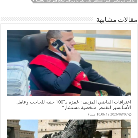
الذهب في مصر.. هدوء يسيطر على الصاغة وترقب لنتائج البورصة العالمية
g
dI
t
p
o
er
n
p
o
مقالات مشابهة
k
اعترافات القاضي المزيف: غمزة بـ”100 جنيه للحاجب وعامل
الأسانسير لتقمص شخصية مستشار”
2026/08/07 10:06:19 مساءً