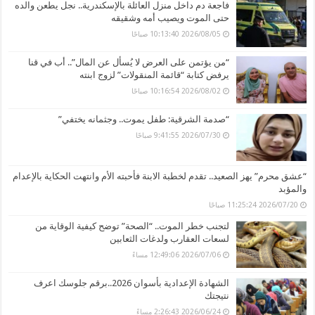
فاجعة دم داخل منزل العائلة بالإسكندرية.. نجل يطعن والده
حتى الموت ويصيب أمه وشقيقه
2026/08/05 10:13:40 صباحًا
“من يؤتمن على العرض لا يُسأل عن المال”.. أب في قنا
يرفض كتابة “قائمة المنقولات” لزوج ابنته
2026/08/02 10:16:54 صباحًا
“صدمة الشرقية: طفل يموت.. وجثمانه يختفي”
2026/07/30 9:41:55 صباحًا
“عشق محرم” يهز الصعيد.. تقدم لخطبة الابنة فأحبته الأم وانتهت الحكاية بالإعدام
والمؤبد
2026/07/20 11:25:24 صباحًا
لتجنب خطر الموت.. “الصحة” توضح كيفية الوقاية من
لسعات العقارب ولدغات الثعابين
2026/07/06 12:49:06 مساءً
الشهادة الإعدادية بأسوان 2026..برقم جلوسك اعرف
نتيجتك
2026/06/24 2:26:43 مساءً