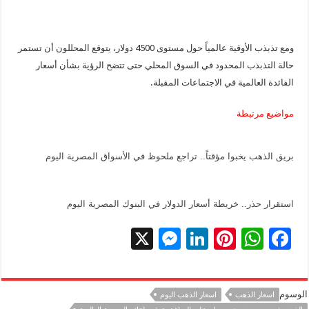
ومع تذبذب الأوقية عالمياً حول مستوى 4500 دولار، يتوقع المحللون أن تستمر
حالة التذبذب المحدود في السوق المحلي حتى تتضح الرؤية بشأن أسعار
الفائدة العالمية في الاجتماعات المقبلة.
مواضيع مرتبطة
بريق الذهب يخبوا مؤقتاً.. تراجع ملحوظ في الأسواق المصرية اليوم
استقرار حذر.. خريطة أسعار الدولار في البنوك المصرية اليوم
X
M
Li
Pi
W
F
es
n
nt
h
ac
se
k
er
at
e
الوسوم
اسعار الذهب
اسعار الذهب اليوم
n
e
es
sA
b