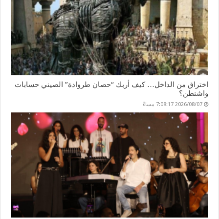
اختراق من الداخل… كيف أربك “حصان طروادة” الصيني حسابات
واشنطن؟
2026/08/07 7:08:17 مساءً