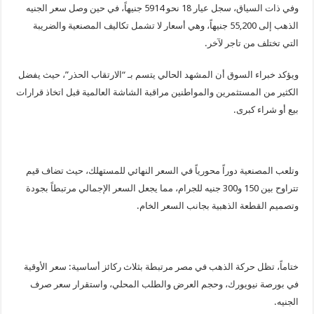
وفي ذات السياق، سجل عيار 18 نحو 5914 جنيهاً، في حين وصل سعر الجنيه
الذهب إلى 55,200 جنيهاً، وهي أسعار لا تشمل تكاليف المصنعية والضريبة
التي تختلف من تاجر لآخر.
ويؤكد خبراء السوق أن المشهد الحالي يتسم بـ “الارتقاب الحذر”، حيث يفضل
الكثير من المستثمرين والمواطنين مراقبة الشاشة العالمية قبل اتخاذ قرارات
بيع أو شراء كبرى.
وتلعب المصنعية دوراً محورياً في السعر النهائي للمستهلك، حيث تضاف قيم
تتراوح بين 150 و300 جنيه للجرام، مما يجعل السعر الإجمالي مرتبطاً بجودة
وتصميم القطعة الذهبية بجانب السعر الخام.
ختاماً، تظل حركة الذهب في مصر مرتبطة بثلاث ركائز أساسية: سعر الأوقية
في بورصة نيويورك، وحجم العرض والطلب المحلي، واستقرار سعر صرف
الجنيه.