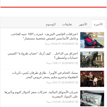
الأخيرة
الأشهر
تعليقات
الوسوم
اعترافات القاضي المزيف: غمزة بـ”100 جنيه للحاجب
وعامل الأسانسير لتقمص شخصية مستشار”
2026/08/07 10:06:19 مساءً
اختراق من الداخل… كيف أربك “حصان طروادة” الصيني
حسابات واشنطن؟
2026/08/07 7:08:17 مساءً
مسك الختام في الأوبرا…طارق طرقان يُحيي ذكريات
الطفولة وعمرو سليم يسحر عروس البحر
2026/08/07 6:55:15 مساءً
شريان الأسواق المالية.. تحركات سعر الدولار اليوم وتأثيرها
على البنوك المصرية
2026/08/07 5:03:45 مساءً