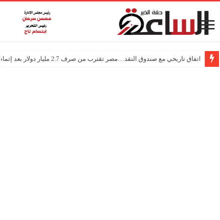
اتفاق تاريخي مع صندوق النقد…مصر تقترب من صرف 2.7 مليار دولار بعد إتمام المراجعتين