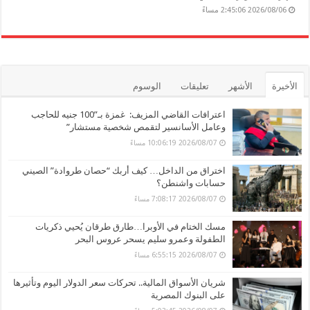
2026/08/06 2:45:06 مساءً
الأخيرة
الأشهر
تعليقات
الوسوم
اعترافات القاضي المزيف: غمزة بـ”100 جنيه للحاجب
وعامل الأسانسير لتقمص شخصية مستشار”
2026/08/07 10:06:19 مساءً
اختراق من الداخل… كيف أربك “حصان طروادة” الصيني
حسابات واشنطن؟
2026/08/07 7:08:17 مساءً
مسك الختام في الأوبرا…طارق طرقان يُحيي ذكريات
الطفولة وعمرو سليم يسحر عروس البحر
2026/08/07 6:55:15 مساءً
شريان الأسواق المالية.. تحركات سعر الدولار اليوم وتأثيرها
على البنوك المصرية