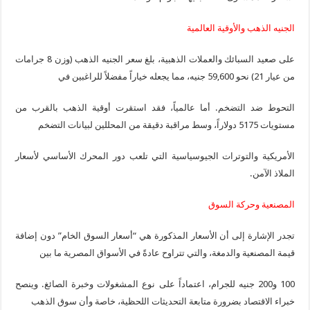
الجنيه الذهب والأوقية العالمية
على صعيد السبائك والعملات الذهبية، بلغ سعر الجنيه الذهب (وزن 8 جرامات
من عيار 21) نحو 59,600 جنيه، مما يجعله خياراً مفضلاً للراغبين في
التحوط ضد التضخم. أما عالمياً، فقد استقرت أوقية الذهب بالقرب من
مستويات 5175 دولاراً، وسط مراقبة دقيقة من المحللين لبيانات التضخم
الأمريكية والتوترات الجيوسياسية التي تلعب دور المحرك الأساسي لأسعار
الملاذ الآمن.
المصنعية وحركة السوق
تجدر الإشارة إلى أن الأسعار المذكورة هي “أسعار السوق الخام” دون إضافة
قيمة المصنعية والدمغة، والتي تتراوح عادةً في الأسواق المصرية ما بين
100 و200 جنيه للجرام، اعتماداً على نوع المشغولات وخبرة الصائغ. وينصح
خبراء الاقتصاد بضرورة متابعة التحديثات اللحظية، خاصة وأن سوق الذهب