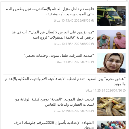
فاجعة دم داخل منزل العائلة بالإسكندرية.. نجل يطعن والده
حتى الموت ويصيب أمه وشقيقه
2026/08/05 10:13:40 صباحًا
“من يؤتمن على العرض لا يُسأل عن المال”.. أب في قنا
يرفض كتابة “قائمة المنقولات” لزوج ابنته
2026/08/02 10:16:54 صباحًا
“صدمة الشرقية: طفل يموت.. وجثمانه يختفي”
2026/07/30 9:41:55 صباحًا
“عشق محرم” يهز الصعيد.. تقدم لخطبة الابنة فأحبته الأم وانتهت الحكاية بالإعدام
والمؤبد
2026/07/20 11:25:24 صباحًا
لتجنب خطر الموت.. “الصحة” توضح كيفية الوقاية من
لسعات العقارب ولدغات الثعابين
2026/07/06 12:49:06 مساءً
الشهادة الإعدادية بأسوان 2026..برقم جلوسك اعرف
نتيجتك