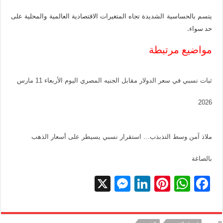
يتسم بالحساسية الشديدة تجاه المتغيرات الاقتصادية العالمية والمحلية على
حد سواء.
مواضيع مرتبطة
ثبات نسبي في سعر الدولار مقابل الجنيه المصري اليوم الأربعاء 11 مارس
2026
ملاذ آمن وسط التذبذب… استقرار نسبي يسيطر على أسعار الذهب
بالصاغة
X
M
Li
Pi
W
F
es
n
nt
h
ac
se
k
er
at
e