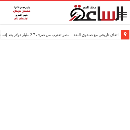
اتفاق تاريخي مع صندوق النقد…مصر تقترب من صرف 2.7 مليار دولار بعد إتمام المراجعتين
درجات الحرارة اليوم في مصر… أجواء باردة مع أمطار خفيفة