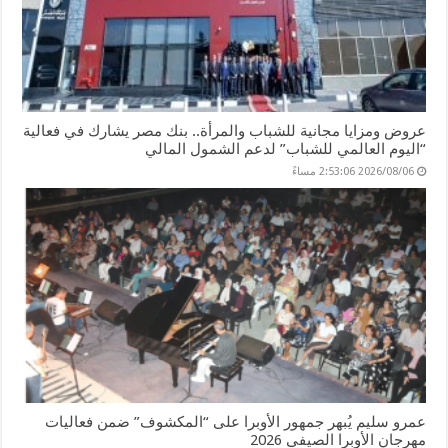
عروض ومزايا مجانية للشباب والمرأة.. بنك مصر يشارك في فعالية
“اليوم العالمي للشباب” لدعم الشمول المالي
2026/08/06 2:53:06 مساءً
عمرو سليم يُبهر جمهور الأوبرا على “المكشوف” ضمن فعاليات
مهرجان الأوبرا الصيفي 2026