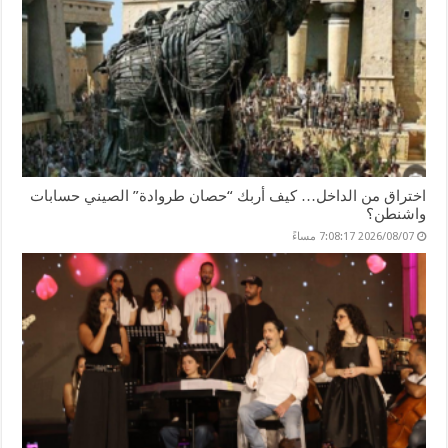
اختراق من الداخل… كيف أربك “حصان طروادة” الصيني حسابات
واشنطن؟
2026/08/07 7:08:17 مساءً