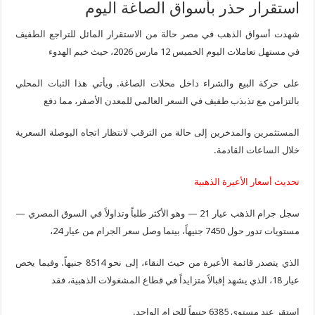
استقرار حذر بأسواق الصاغة اليوم
شهدت أسواق الذهب في مصر حالة من الاستقرار المائل للتراجع الطفيف
في مستهل تعاملات اليوم الخميس 12 مارس 2026، حيث خيم الهدوء
على حركة البيع والشراء داخل محلات الصاغة. ويأتي هذا
الثبات
المحلي
بالتزامن مع تذبذب طفيف في السعر العالمي للمعدن الأصفر، مما دفع
المستثمرين والمدخرين إلى حالة من الترقب لانتظار اتجاه البوصلة السعرية
خلال الساعات القادمة.
تحديث أسعار الأعيرة الذهبية
سجل جرام الذهب عيار 21 — وهو الأكثر طلباً وتداولاً في السوق المصري —
مستويات تدور حول 7450 جنيهاً، بينما وصل سعر الجرام من عيار 24،
الذي يتصدر قائمة الأعيرة من حيث النقاء، إلى نحو 8514 جنيهاً. وفيما يخص
عيار 18، الذي يشهد إقبالاً متزايداً في قطاع المشغولات الذهبية، فقد
استقر عند مستوى 6385 جنيهاً للجرام الواحد.