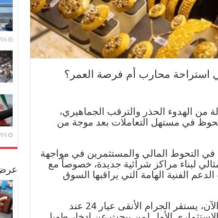
/08/06
ي استراحة محارب أم فرصة العمر؟
ة من الهدوء الحذر والترقب الجماهيري،
وظ في مستهل التعاملات بعد موجة من
/08/06
ن في التحوط المالي والمستثمرين في مواجهة
لي لبناء مراكز شرائية جديدة، خصوصاً مع
عرض 
لدعم الفنية الهامة التي يراقبها السوق
في جولة داخل كواليس الصاغة الآن، يستقر الجرام الأنقى عيار 24 عند
هو الخيار الاستثماري الأول لمن يبحث عن ادخار طويل