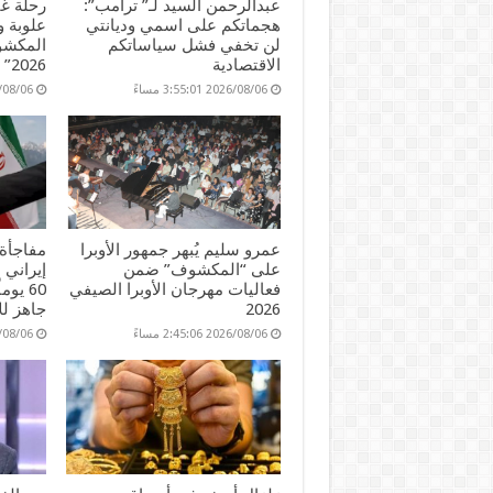
عبدالرحمن السيد لـ” ترامب”:
رحلة غن
هجماتكم على اسمي وديانتي
علوبة 
لن تخفي فشل سياساتكم
المكشوف
الاقتصادية
2026”
2026/08/06 3:55:01 مساءً
2026/08/06 45
عمرو سليم يُبهر جمهور الأوبرا
مفاجأة 
على “المكشوف” ضمن
إيراني 
فعاليات مهرجان الأوبرا الصيفي
60 يو
2026
جاهز لل
2026/08/06 2:45:06 مساءً
2026/08/06 51