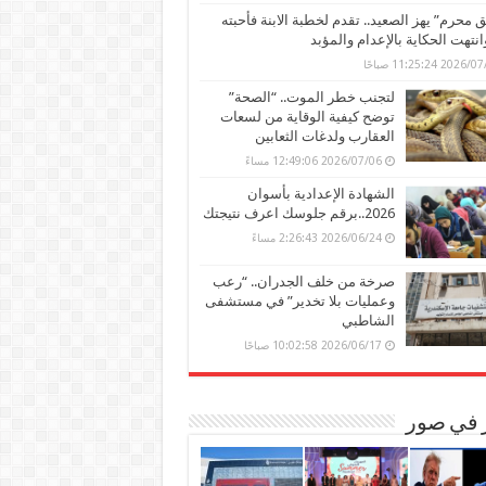
محرم” يهز الصعيد.. تقدم لخطبة الابنة فأحبته
وانتهت الحكاية بالإعدام والمؤبد
202 11:25:24 صباحًا
لتجنب خطر الموت.. “الصحة”
توضح كيفية الوقاية من لسعات
العقارب ولدغات الثعابين
2026/07/06 12:49:06 مساءً
الشهادة الإعدادية بأسوان
2026..برقم جلوسك اعرف نتيجتك
2026/06/24 2:26:43 مساءً
صرخة من خلف الجدران.. “رعب
وعمليات بلا تخدير” في مستشفى
الشاطبي
2026/06/17 10:02:58 صباحًا
ر في صور