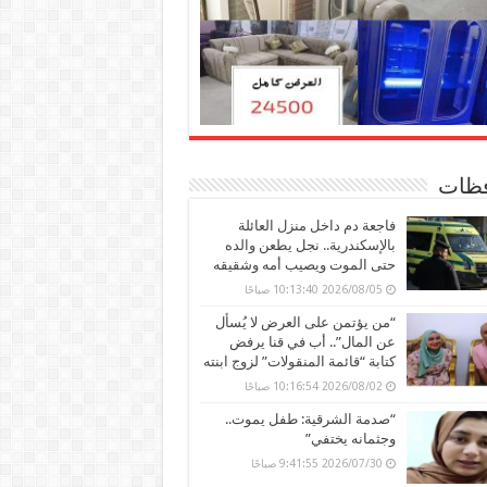
ظات
فاجعة دم داخل منزل العائلة
بالإسكندرية.. نجل يطعن والده
حتى الموت ويصيب أمه وشقيقه
2026/08/05 10:13:40 صباحًا
“من يؤتمن على العرض لا يُسأل
عن المال”.. أب في قنا يرفض
كتابة “قائمة المنقولات” لزوج ابنته
2026/08/02 10:16:54 صباحًا
“صدمة الشرقية: طفل يموت..
وجثمانه يختفي”
2026/07/30 9:41:55 صباحًا