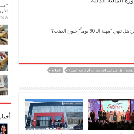
رة المالية الذكية.
“عشق 
الأم 
6/07/20
الـ 60 يوماً” جنون الذهب؟
نفاسه.. هل هي استراحة محارب أم فرصة العمر؟
الصاغة
أخبا