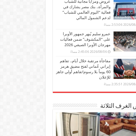
عروض ومزايا مجانية للشباب
والمرأة.. بنك مصر يشارك في
فعالية “اليوم العالمي للشباب”
لدعم الشمول المالي
2026 2:53:06 مساءً
عمرو سليم يُبهر جمهور الأوبرا
على “المكشوف” ضمن فعاليات
مهرجان الأوبرا الصيفي 2026
2026/08/06 2:45:06 مساءً
مفاجأة مرتقبة خلال أيام.. تفاهم
إيراني عُماني لفتح مضيق هرمز
60 يوماً بلا رسوم!تفاهم أولي جاهز
للإعلان
2026 2:35:51 مساءً
الغرف الثلاثة