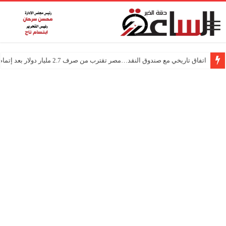
اتفاق تاريخي مع صندوق النقد…مصر تقترب من صرف 2.7 مليار دولار بعد إتمام المراجعتين