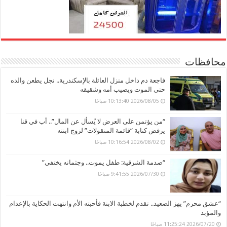
محافظات
فاجعة دم داخل منزل العائلة بالإسكندرية.. نجل يطعن والده
حتى الموت ويصيب أمه وشقيقه
2026/08/05 10:13:40 صباحًا
“من يؤتمن على العرض لا يُسأل عن المال”.. أب في قنا
يرفض كتابة “قائمة المنقولات” لزوج ابنته
2026/08/02 10:16:54 صباحًا
“صدمة الشرقية: طفل يموت.. وجثمانه يختفي”
2026/07/30 9:41:55 صباحًا
“عشق محرم” يهز الصعيد.. تقدم لخطبة الابنة فأحبته الأم وانتهت الحكاية بالإعدام
والمؤبد
2026/07/20 11:25:24 صباحًا