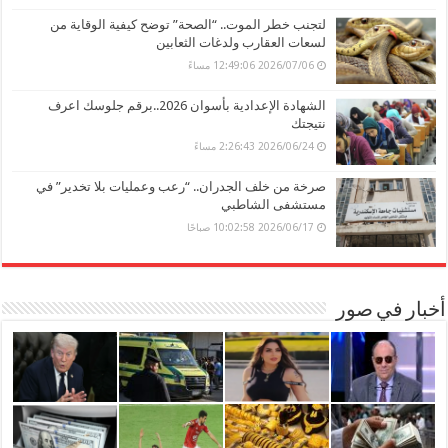
لتجنب خطر الموت.. “الصحة” توضح كيفية الوقاية من
لسعات العقارب ولدغات الثعابين
2026/07/06 12:49:06 مساءً
الشهادة الإعدادية بأسوان 2026..برقم جلوسك اعرف
نتيجتك
2026/06/24 2:26:43 مساءً
صرخة من خلف الجدران.. “رعب وعمليات بلا تخدير” في
مستشفى الشاطبي
2026/06/17 10:02:58 صباحًا
أخبار في صور