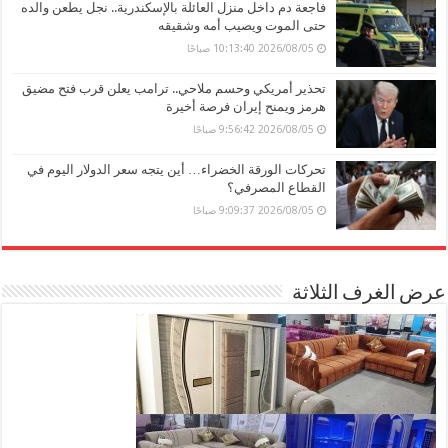
فاجعة دم داخل منزل العائلة بالإسكندرية.. نجل يطعن والده
حتى الموت ويصيب أمه وشقيقه
2026/08/05 10:13:40 صباحًا
تحذير أمريكي وحسم ملاحي.. ترامب يعلن قرب فتح مضيق
هرمز ويمنح إيران فرصة أخيرة
2026/08/05 9:56:42 صباحًا
تحركات الورقة الخضراء… أين يتجه سعر الدولار اليوم في
القطاع المصرفي؟
2026/08/05 9:09:37 صباحًا
عرض الغرف الثلاثة