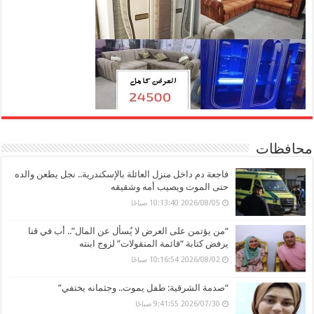
محافظات
فاجعة دم داخل منزل العائلة بالإسكندرية.. نجل يطعن والده
حتى الموت ويصيب أمه وشقيقه
2026/08/05 10:13:40 صباحًا
“من يؤتمن على العرض لا يُسأل عن المال”.. أب في قنا
يرفض كتابة “قائمة المنقولات” لزوج ابنته
2026/08/02 10:16:54 صباحًا
“صدمة الشرقية: طفل يموت.. وجثمانه يختفي”
2026/07/30 9:41:55 صباحًا