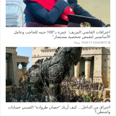
اعترافات القاضي المزيف: غمزة بـ”100 جنيه للحاجب وعامل
الأسانسير لتقمص شخصية مستشار”
2026/08/07 10:06:19 مساءً
اختراق من الداخل… كيف أربك “حصان طروادة” الصيني حسابات
واشنطن؟