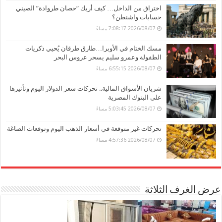
اختراق من الداخل… كيف أربك “حصان طروادة” الصيني
حسابات واشنطن؟
2026/08/07 7:08:17 مساءً
مسك الختام في الأوبرا…طارق طرقان يُحيي ذكريات
الطفولة وعمرو سليم يسحر عروس البحر
2026/08/07 6:55:15 مساءً
شريان الأسواق المالية.. تحركات سعر الدولار اليوم وتأثيرها
على البنوك المصرية
2026/08/07 5:03:45 مساءً
تحركات غير متوقعة في أسعار الذهب اليوم وتوقعات الصاغة
2026/08/07 4:57:36 مساءً
عرض الغرف الثلاثة