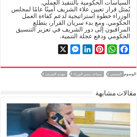
السياسات الحكومية بالتنفيذ العملي.
يُمثل قرار تعيين علاء الشريف أمينًا عامًا لمجلس
الوزراء خطوة استراتيجية لدعم كفاءة العمل
الحكومي. ومع بدء سريان القرار، يتطلع
المراقبون إلى دور الشريف في تعزيز التنسيق
الحكومي ودفع عجلة التنمية.
X
M
Li
Pi
W
F
es
n
nt
h
ac
se
k
er
at
e
الوسوم
السيسي
مساعد رئيس الوزراء
مهدي الشريف
n
e
es
sA
b
g
dI
t
p
o
مقالات مشابهة
er
n
p
o
k