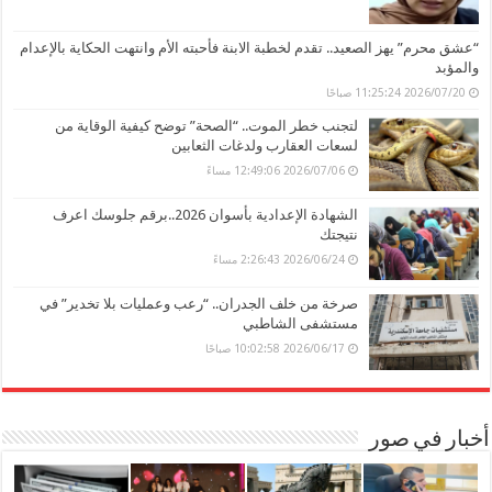
“عشق محرم” يهز الصعيد.. تقدم لخطبة الابنة فأحبته الأم وانتهت الحكاية بالإعدام
والمؤبد
2026/07/20 11:25:24 صباحًا
لتجنب خطر الموت.. “الصحة” توضح كيفية الوقاية من
لسعات العقارب ولدغات الثعابين
2026/07/06 12:49:06 مساءً
الشهادة الإعدادية بأسوان 2026..برقم جلوسك اعرف
نتيجتك
2026/06/24 2:26:43 مساءً
صرخة من خلف الجدران.. “رعب وعمليات بلا تخدير” في
مستشفى الشاطبي
2026/06/17 10:02:58 صباحًا
أخبار في صور