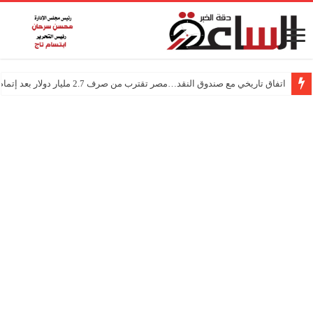
اتفاق تاريخي مع صندوق النقد…مصر تقترب من صرف 2.7 مليار دولار بعد إتمام المراجعتين