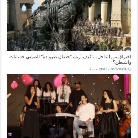
اختراق من الداخل… كيف أربك “حصان طروادة” الصيني حسابات
واشنطن؟
2026/08/07 7:08:17 مساءً