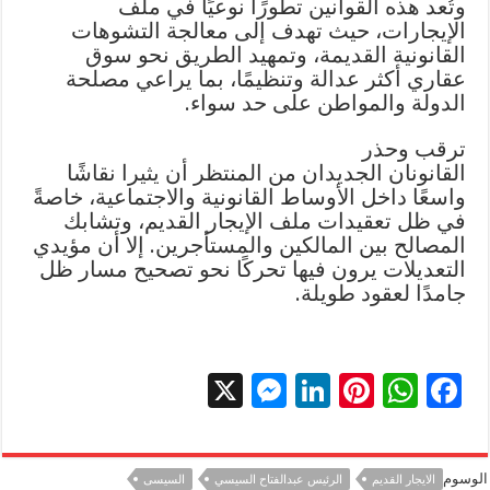
وتُعد هذه القوانين تطورًا نوعيًا في ملف
الإيجارات، حيث تهدف إلى معالجة التشوهات
القانونية القديمة، وتمهيد الطريق نحو سوق
عقاري أكثر عدالة وتنظيمًا، بما يراعي مصلحة
الدولة والمواطن على حد سواء.
ترقب وحذر
القانونان الجديدان من المنتظر أن يثيرا نقاشًا
واسعًا داخل الأوساط القانونية والاجتماعية، خاصةً
في ظل تعقيدات ملف الإيجار القديم، وتشابك
المصالح بين المالكين والمستأجرين. إلا أن مؤيدي
التعديلات يرون فيها تحركًا نحو تصحيح مسار ظل
جامدًا لعقود طويلة.
X
M
Li
Pi
W
F
es
n
nt
h
ac
se
k
er
at
e
الوسوم
الايجار القديم
الرئيس عبدالفتاح السيسي
السيسى