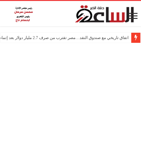
اتفاق تاريخي مع صندوق النقد…مصر تقترب من صرف 2.7 مليار دولار بعد إتمام المراجعتين