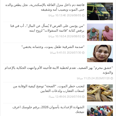
فاجعة دم داخل منزل العائلة بالإسكندرية.. نجل يطعن والده
حتى الموت ويصيب أمه وشقيقه
2026/08/05 10:13:40 صباحًا
“من يؤتمن على العرض لا يُسأل عن المال”.. أب في قنا
يرفض كتابة “قائمة المنقولات” لزوج ابنته
2026/08/02 10:16:54 صباحًا
“صدمة الشرقية: طفل يموت.. وجثمانه يختفي”
2026/07/30 9:41:55 صباحًا
“عشق محرم” يهز الصعيد.. تقدم لخطبة الابنة فأحبته الأم وانتهت الحكاية بالإعدام
والمؤبد
2026/07/20 11:25:24 صباحًا
لتجنب خطر الموت.. “الصحة” توضح كيفية الوقاية من
لسعات العقارب ولدغات الثعابين
2026/07/06 12:49:06 مساءً
الشهادة الإعدادية بأسوان 2026..برقم جلوسك اعرف
نتيجتك