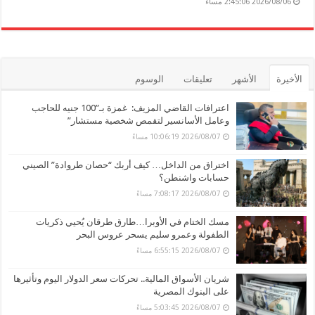
2026/08/06 2:45:06 مساءً
الأخيرة
الأشهر
تعليقات
الوسوم
اعترافات القاضي المزيف: غمزة بـ”100 جنيه للحاجب
وعامل الأسانسير لتقمص شخصية مستشار”
2026/08/07 10:06:19 مساءً
اختراق من الداخل… كيف أربك “حصان طروادة” الصيني
حسابات واشنطن؟
2026/08/07 7:08:17 مساءً
مسك الختام في الأوبرا…طارق طرقان يُحيي ذكريات
الطفولة وعمرو سليم يسحر عروس البحر
2026/08/07 6:55:15 مساءً
شريان الأسواق المالية.. تحركات سعر الدولار اليوم وتأثيرها
على البنوك المصرية
2026/08/07 5:03:45 مساءً