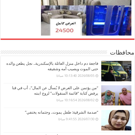
محافظات
فاجعة دم داخل منزل العائلة بالإسكندرية.. نجل يطعن والده
حتى الموت ويصيب أمه وشقيقه
2026/08/05 10:13:40 صباحًا
“من يؤتمن على العرض لا يُسأل عن المال”.. أب في قنا
يرفض كتابة “قائمة المنقولات” لزوج ابنته
2026/08/02 10:16:54 صباحًا
“صدمة الشرقية: طفل يموت.. وجثمانه يختفي”
2026/07/30 9:41:55 صباحًا