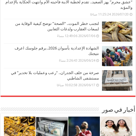
“عشق محرم” يهز الصعيد.. تقدم لخطبة الابنة فأحبته الأم وانتهت الحكاية بالإعدام
والمؤبد
2026/07/20 11:25:24 صباحًا
لتجنب خطر الموت.. “الصحة” توضح كيفية الوقاية من
لسعات العقارب ولدغات الثعابين
2026/07/06 12:49:06 مساءً
الشهادة الإعدادية بأسوان 2026..برقم جلوسك اعرف
نتيجتك
2026/06/24 2:26:43 مساءً
صرخة من خلف الجدران.. “رعب وعمليات بلا تخدير” في
مستشفى الشاطبي
2026/06/17 10:02:58 صباحًا
أخبار في صور