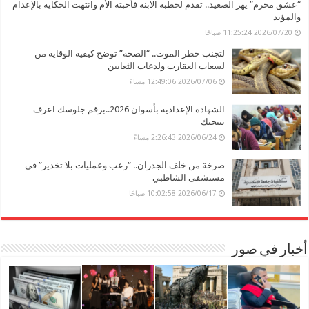
“عشق محرم” يهز الصعيد.. تقدم لخطبة الابنة فأحبته الأم وانتهت الحكاية بالإعدام
والمؤبد
2026/07/20 11:25:24 صباحًا
لتجنب خطر الموت.. “الصحة” توضح كيفية الوقاية من
لسعات العقارب ولدغات الثعابين
2026/07/06 12:49:06 مساءً
الشهادة الإعدادية بأسوان 2026..برقم جلوسك اعرف
نتيجتك
2026/06/24 2:26:43 مساءً
صرخة من خلف الجدران.. “رعب وعمليات بلا تخدير” في
مستشفى الشاطبي
2026/06/17 10:02:58 صباحًا
أخبار في صور