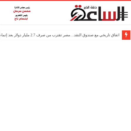
اتفاق تاريخي مع صندوق النقد…مصر تقترب من صرف 2.7 مليار دولار بعد إتمام المراجعتين