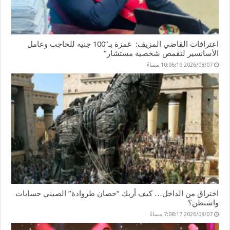
اعترافات القاضي المزيف: غمزة بـ”100 جنيه للحاجب وعامل
الأسانسير لتقمص شخصية مستشار”
2026/08/07 10:06:19 مساءً
اختراق من الداخل… كيف أربك “حصان طروادة” الصيني حسابات
واشنطن؟
2026/08/07 7:08:17 مساءً