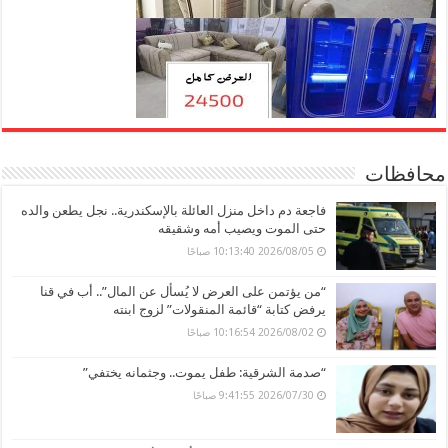
محافظات
فاجعة دم داخل منزل العائلة بالإسكندرية.. نجل يطعن والده
حتى الموت ويصيب أمه وشقيقه
2026/08/05 10:13:40 صباحًا
“من يؤتمن على العرض لا يُسأل عن المال”.. أب في قنا
يرفض كتابة “قائمة المنقولات” لزوج ابنته
2026/08/02 10:16:54 صباحًا
“صدمة الشرقية: طفل يموت.. وجثمانه يختفي”
2026/07/30 9:41:55 صباحًا