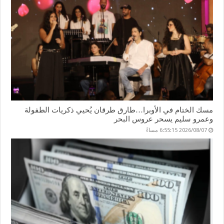
مسك الختام في الأوبرا…طارق طرقان يُحيي ذكريات الطفولة
وعمرو سليم يسحر عروس البحر
2026/08/07 6:55:15 مساءً