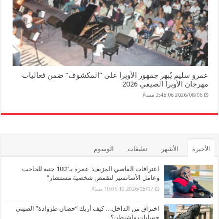
عمرو سليم يُبهر جمهور الأوبرا على “المكشوف” ضمن فعاليات
مهرجان الأوبرا الصيفي 2026
2026/08/06 2:45:06 مساءً
الأخيرة
الأشهر
تعليقات
الوسوم
اعترافات القاضي المزيف: غمزة بـ”100 جنيه للحاجب
وعامل الأسانسير لتقمص شخصية مستشار”
2026/08/07 10:06:19 مساءً
اختراق من الداخل… كيف أربك “حصان طروادة” الصيني
حسابات واشنطن؟