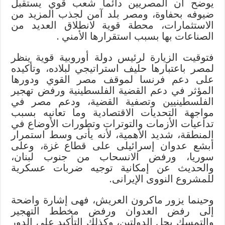
يوضح أن المصريين دائما شعب قوي يستقبل
ضيوفه بحفاوة، ومصر بلد آمن لجذب المزيد من
الاستثمارات، محطة قوية لانطلاق العديد من
الصناعات بها بسبب استقرارها الأمني .
فتوقيت الزيارة لرئيس دولة أوروبية قوية ينظر
لمصر باعتبارها حليف استراتيجي لبلاده، وتأكيده
على دعم فرنسا لموقف مصر القوي ودورها
المؤثر في دعم القضية الفلسطينية ورفض تهجير
الفلسطينيين وتصفية القضية، ودعم مصر في
مواجهة التحديات الاقتصادية وما تعانيه بسبب
تداعيات الأزمات والتوترات وتطورات الأوضاع في
المنطقة، شديد الأهمية، لأنه يأتى وسط استمرار
أبشع عدوان إسرائيلى على قطاع غزة، وعلى
سوريا، ورفض الانسحاب من جنوب لبنان،
والحديث عن إمكانية توجيه ضربات عسكرية
للمشروع النووى الإيرانى.
وحينما يزور ماكرون العريش، فهى إشارة واضحة
إلى رفض العدوان ورفض مخطط التهجير
والتمسك بحل الدولتين، وكذلك التأكيد على الدور