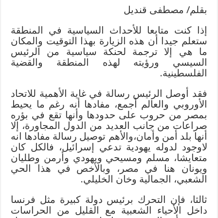
بقلم/ مصطفى قنديل
إذا كنت متابعا للأحداث السياسية في المنطقة
ستعلم جيدا أن هذه الزيارة بهذا التوقيت والمكان
ما هي إلا ترجمة لحنكة سياسية من الرئيس
السيسي ورؤيته لهذه المنطقة والقضية
الفلسطينية.
فقد أوصل الرئيس رسالة في غاية الأهمية للاتحاد
الأوروبي والعالم أجمع، مفادها أنه رغم ما يحيط
بمصر من حروب على حدودها وأنها تقع في بؤره
صراعات من جانب العديد من الدول المجاورة، إلا
أنها بلد أمن وأمان،والأهم توصيل رسالة مفادها انه
لاوجود لدوله يهودية تدعي إسرائيل، فالكل كان
متعايشا، مسلم ومسيحي ويهودي وأرمن وطليان
ويونان هنا في مصر، وبالأخص في هذا الحي
الشعبي، الجمالية وخان الخليلي.
ثالثا، فإن التحرك برئيس دولة كبيرة مثل فرنسا
داخل الأحياء الشعبية مع القليل من الحراسات