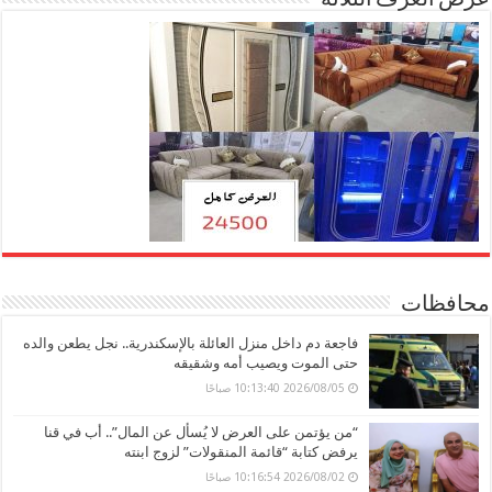
محافظات
فاجعة دم داخل منزل العائلة بالإسكندرية.. نجل يطعن والده
حتى الموت ويصيب أمه وشقيقه
2026/08/05 10:13:40 صباحًا
“من يؤتمن على العرض لا يُسأل عن المال”.. أب في قنا
يرفض كتابة “قائمة المنقولات” لزوج ابنته
2026/08/02 10:16:54 صباحًا