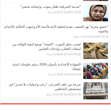
“صدمة الشرقية: طفل يموت.. وجثمانه يختفي”
2026/07/30 9:41:55 صباحًا
“عشق محرم” يهز الصعيد.. تقدم لخطبة الابنة فأحبته الأم وانتهت الحكاية بالإعدام
والمؤبد
2026/07/20 11:25:24 صباحًا
لتجنب خطر الموت.. “الصحة” توضح كيفية الوقاية من
لسعات العقارب ولدغات الثعابين
2026/07/06 12:49:06 مساءً
الشهادة الإعدادية بأسوان 2026..برقم جلوسك اعرف
نتيجتك
2026/06/24 2:26:43 مساءً
صرخة من خلف الجدران.. “رعب وعمليات بلا تخدير” في
مستشفى الشاطبي
2026/06/17 10:02:58 صباحًا