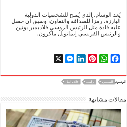
يُعد الوسام، الذي يُمنح للشخصيات الدولية
البارزة، رمزاً للصداقة والتعاون، وسبق أن حصل
عليه قادة مثل الرئيس الروسي فلاديمير بوتين
والرئيس الفرنسي إيمانويل ماكرون.
X
M
Li
Pi
W
F
es
n
nt
h
ac
se
k
er
at
e
الوسوم
السيسي
ترامب
قلادة النيل
n
e
es
sA
b
g
dI
t
p
o
مقالات مشابهة
er
n
p
o
k