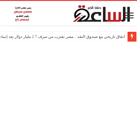
اتفاق تاريخي مع صندوق النقد…مصر تقترب من صرف 2.7 مليار دولار بعد إتمام المراجعتين