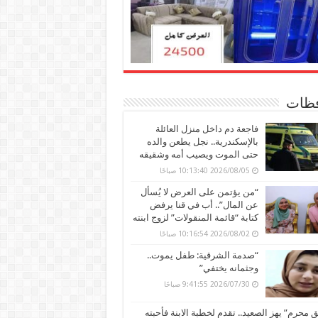
ظات
فاجعة دم داخل منزل العائلة
بالإسكندرية.. نجل يطعن والده
حتى الموت ويصيب أمه وشقيقه
2026/08/05 10:13:40 صباحًا
“من يؤتمن على العرض لا يُسأل
عن المال”.. أب في قنا يرفض
كتابة “قائمة المنقولات” لزوج ابنته
2026/08/02 10:16:54 صباحًا
“صدمة الشرقية: طفل يموت..
وجثمانه يختفي”
2026/07/30 9:41:55 صباحًا
محرم” يهز الصعيد.. تقدم لخطبة الابنة فأحبته