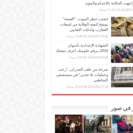
وانتهت الحكاية بالإعدام والمؤبد
202 11:25:24 صباحًا
لتجنب خطر الموت.. “الصحة”
توضح كيفية الوقاية من لسعات
العقارب ولدغات الثعابين
2026/07/06 12:49:06 مساءً
الشهادة الإعدادية بأسوان
2026..برقم جلوسك اعرف نتيجتك
2026/06/24 2:26:43 مساءً
صرخة من خلف الجدران.. “رعب
وعمليات بلا تخدير” في مستشفى
الشاطبي
2026/06/17 10:02:58 صباحًا
ر في صور