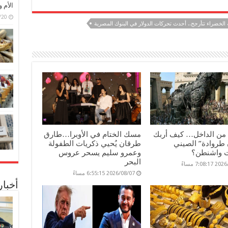
الأم 
6/07/20
 الخضراء تتأرجح.. أحدث تحركات الدولار في البنوك المصرية
 من الداخل… كيف أربك
مسك الختام في الأوبرا…طارق
طروادة” الصيني
طرقان يُحيي ذكريات الطفولة
 واشنطن؟
وعمرو سليم يسحر عروس
البحر
7:08: مساءً
2026/08/07 6:55:15 مساءً
أخبا