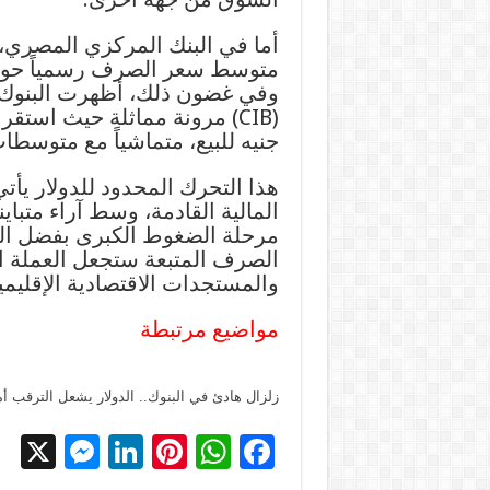
أما في البنك المركزي المصري، 
وفي غضون ذلك، أظهرت البنوك ال
جنيه للبيع، متماشياً مع متوسط
هذا التحرك المحدود للدولار ي
المالية القادمة، وسط آراء متباي
مرحلة الضغوط الكبرى بفضل التد
الصرف المتبعة ستجعل العملة ا
والمستجدات الاقتصادية الإقليمي
مواضيع مرتبطة
زلزال هادئ في البنوك.. الدولار يشعل الترقب أ
X
M
Li
Pi
W
F
es
n
nt
h
ac