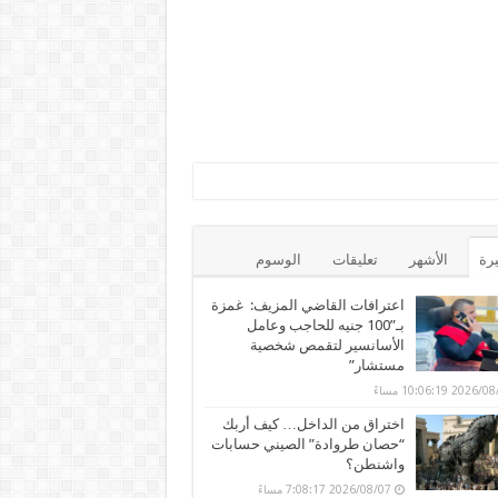
يرة
الأشهر
تعليقات
الوسوم
اعترافات القاضي المزيف: غمزة
بـ”100 جنيه للحاجب وعامل
الأسانسير لتقمص شخصية
مستشار”
202 10:06:19 مساءً
اختراق من الداخل… كيف أربك
“حصان طروادة” الصيني حسابات
واشنطن؟
2026/08/07 7:08:17 مساءً