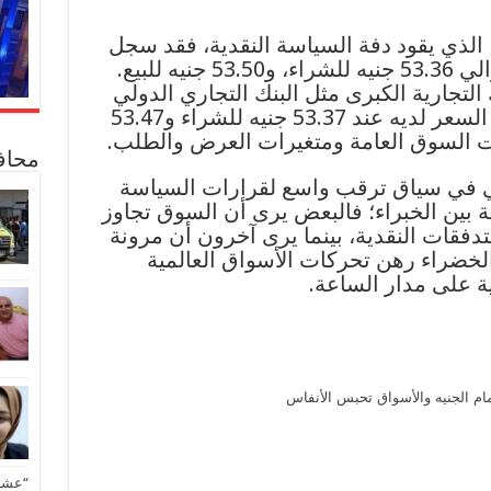
الذي يقود دفة السياسة النقدية، فقد سجل
متوسط سعر الصرف رسمياً حوالي 53.36 جنيه للشراء، و53.50 جنيه للبيع.
تجارية الكبرى مثل البنك التجاري الدولي
(CIB) مرونة مماثلة حيث استقر السعر لديه عند 53.37 جنيه للشراء و53.47
ات السوق العامة ومتغيرات العرض والطلب.
محاف
أتي في سياق ترقب واسع لقرارات السياسة
نة بين الخبراء؛ فالبعض يرى أن السوق تجاوز
فقات النقدية، بينما يرى آخرون أن مرونة
لخضراء رهن تحركات الأسواق العالمية
ة على مدار الساعة.
مام الجنيه والأسواق تحبس الأنفاس
“عشق 