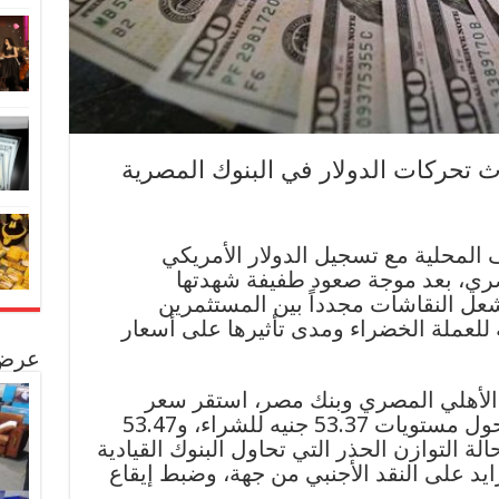
ث تحركات الدولار في البنوك المصرية
المحلية مع تسجيل الدولار الأمريكي
صري، بعد موجة صعود طفيفة شهدتها
أشعل النقاشات مجدداً بين المستثمرين
 للعملة الخضراء ومدى تأثيرها على أسعار
عرض 
ك الأهلي المصري وبنك مصر، استقر سعر
الصرف بشكل ملحوظ ليتراوح حول مستويات 53.37 جنيه للشراء، و53.47
الة التوازن الحذر التي تحاول البنوك القيادية
زايد على النقد الأجنبي من جهة، وضبط إيقاع