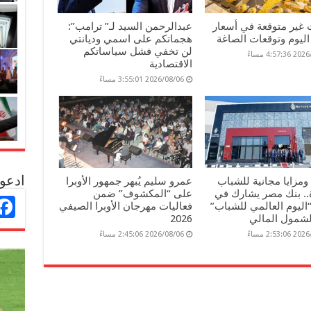
 غير متوقعة في أسعار
عبدالرحمن السيد لـ” ترامب”:
ليوم وتوقعات الصاغة
هجماتكم على اسمي وديانتي
لن تخفي فشل سياساتكم
4:57: مساءً
الاقتصادية
2026/08/06 3:55:01 مساءً
ادعو 
مزايا مجانية للشباب
عمرو سليم يُبهر جمهور الأوبرا
ة.. بنك مصر يشارك في
على “المكشوف” ضمن
“اليوم العالمي للشباب”
فعاليات مهرجان الأوبرا الصيفي
لشمول المالي
2026
2:53: مساءً
2026/08/06 2:45:06 مساءً