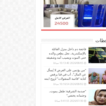
ظات
فاجعة دم داخل منزل العائلة
بالإسكندرية.. نجل يطعن والده
حتى الموت ويصيب أمه وشقيقه
2026/08/05 10:13:40 صباحًا
“من يؤتمن على العرض لا يُسأل
عن المال”.. أب في قنا يرفض
كتابة “قائمة المنقولات” لزوج ابنته
2026/08/02 10:16:54 صباحًا
“صدمة الشرقية: طفل يموت..
وجثمانه يختفي”
2026/07/30 9:41:55 صباحًا