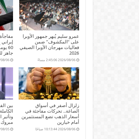
عمرو سليم يُبهر جمهور الأوبرا
مفاجأة 
على “المكشوف” ضمن
إيراني 
فعاليات مهرجان الأوبرا الصيفي
60 يو
2026
جاهز لل
2026/08/06 2:45:06 مساءً
2026/08/06 51
زلزال أصفر في أسواق
بين ال
الصاغة.. تحركات مفاجئة في
الكاملة
أسعار الذهب تضع المستثمرين
وتأثير 
أمام خيارين
مبروك 
2026/08/06 10:13:44 صباحًا
2026/08/05 25