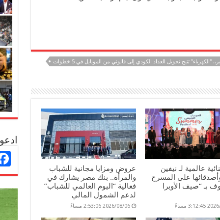
. "الكهرباء" تتيح تحويل العداد الكودي إلى قانوني من الموبايل في 5 خطوات
ادعو 
ائية عالمية لـ نيفين
عروض ومزايا مجانية للشباب
وأصدقائها على المسرح
والمرأة.. بنك مصر يشارك في
 بـ “صيف الأوبرا
فعالية “اليوم العالمي للشباب”
لدعم الشمول المالي
3:12: مساءً
2026/08/06 2:53:06 مساءً