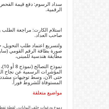
سداد الرسوم: دفع قيمة الفحص وا
الرقمية.
استلام الكارت: مراجعة الطلب 
صاحب العداد.
ولتسريع اعتماد طلب التحويل، 
صورة بطاقة الرقم القومي (ساري
مطابقة هندسية للمبنى،
نمو
حتى الآن، وسط توجيهات مشددة 
المستوفاة للشروط فوراً.
مواضيع متعلقة
دموع ودعوات خلف البوابات.. لقطة تفطر ا