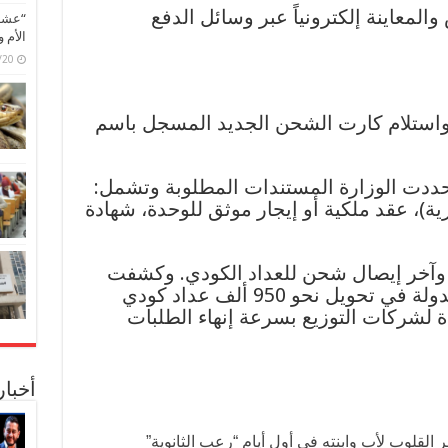
لمعاينة إلكترونياً عبر وسائل الدفع
“عشق 
الأم 
6/07/20
واستلام كارت الشحن الجديد المسجل باسم
حددت الوزارة المستندات المطلوبة وتشمل:
ة)، عقد ملكية أو إيجار موثق للوحدة، شهادة
ذج التصالح (نموذج 8 أو 10)، وآخر إيصال شحن للعداد الكودي. وكشفت
المؤشرات الرسمية عن نجاح الدولة في تحويل نحو 950 ألف عداد كودي
لشركات التوزيع بسرعة إنهاء الطلبات
أخبا
لقلوب لأب وابنته في أول أيام “رعب الثانوية”