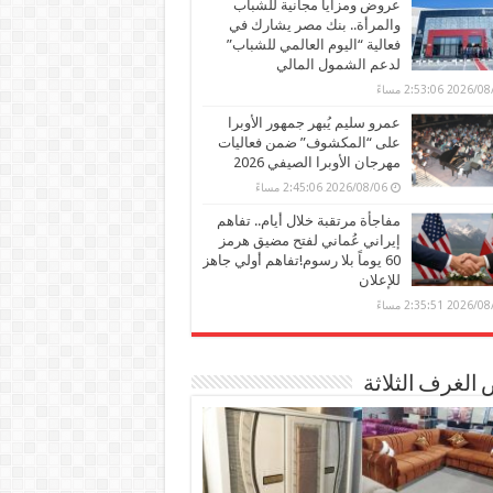
عروض ومزايا مجانية للشباب
والمرأة.. بنك مصر يشارك في
فعالية “اليوم العالمي للشباب”
لدعم الشمول المالي
2026 2:53:06 مساءً
عمرو سليم يُبهر جمهور الأوبرا
على “المكشوف” ضمن فعاليات
مهرجان الأوبرا الصيفي 2026
2026/08/06 2:45:06 مساءً
مفاجأة مرتقبة خلال أيام.. تفاهم
إيراني عُماني لفتح مضيق هرمز
60 يوماً بلا رسوم!تفاهم أولي جاهز
للإعلان
2026 2:35:51 مساءً
الغرف الثلاثة