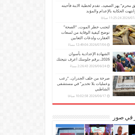
محرم” يهز الصعيد.. تقدم لخطبة الابنة فأحبته
وانتهت الحكاية بالإعدام والمؤبد
202 11:25:24 صباحًا
لتجنب خطر الموت.. “الصحة”
توضح كيفية الوقاية من لسعات
العقارب ولدغات الثعابين
2026/07/06 12:49:06 مساءً
الشهادة الإعدادية بأسوان
2026..برقم جلوسك اعرف نتيجتك
2026/06/24 2:26:43 مساءً
صرخة من خلف الجدران.. “رعب
وعمليات بلا تخدير” في مستشفى
الشاطبي
2026/06/17 10:02:58 صباحًا
ر في صور