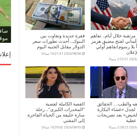
حكم 
مؤام
مونو
حسا
ليلة
على 
صافر
المل
مرتقبة خلال أيام.. تفاهم
قفزة جديدة وتفاوت بين
والد
الفر
بكأس
يهدد
لمعر
أمام أ
موقف
عُماني لفتح مضيق هرمز
البنوك.. أحدث تطورات سعر
ماً بلا رسوم!تفاهم أولي
الدولار مقابل الجنيه اليوم
إعلان
إعلان
2026/08/06 10:21:47 صباحًا
2:35: مساءً
فقه والطب… الحقائق
القصة الكاملة لقضية
 لجدل «غشاء البكارة
“المخدرات الكبرى”.. رحلة
الحيض» بعد تصريحات
سارة خليفة من الحياة الفاخرة
عطية
إلى المفتي
2:38: مساءً
2026/08/05 10:30:02 صباحًا