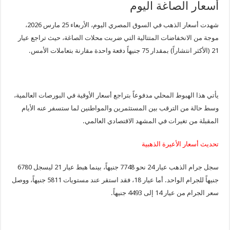
أسعار الصاغة اليوم
شهدت أسعار الذهب في السوق المصري اليوم، الأربعاء 25 مارس 2026،
موجة من الانخفاضات المتتالية التي ضربت محلات الصاغة، حيث تراجع عيار
21 (الأكثر انتشاراً) بمقدار 75 جنيهاً دفعة واحدة مقارنة بتعاملات الأمس.
يأتي هذا الهبوط المحلي مدفوعاً بتراجع أسعار الأوقية في البورصات العالمية،
وسط حالة من الترقب بين المستثمرين والمواطنين لما ستسفر عنه الأيام
المقبلة من تغيرات في المشهد الاقتصادي العالمي.
تحديث أسعار الأعيرة الذهبية
سجل جرام الذهب عيار 24 نحو 7748 جنيهاً، بينما هبط عيار 21 ليسجل 6780
جنيهاً للجرام الواحد. أما عيار 18، فقد استقر عند مستويات 5811 جنيهاً، ووصل
سعر الجرام من عيار 14 إلى 4493 جنيهاً.