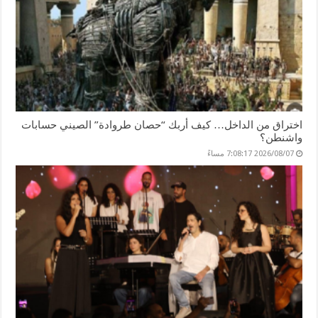
اختراق من الداخل… كيف أربك “حصان طروادة” الصيني حسابات
واشنطن؟
2026/08/07 7:08:17 مساءً