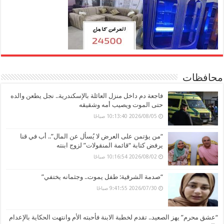
محافظات
فاجعة دم داخل منزل العائلة بالإسكندرية.. نجل يطعن والده
حتى الموت ويصيب أمه وشقيقه
2026/08/05 10:13:40 صباحًا
“من يؤتمن على العرض لا يُسأل عن المال”.. أب في قنا
يرفض كتابة “قائمة المنقولات” لزوج ابنته
2026/08/02 10:16:54 صباحًا
“صدمة الشرقية: طفل يموت.. وجثمانه يختفي”
2026/07/30 9:41:55 صباحًا
“عشق محرم” يهز الصعيد.. تقدم لخطبة الابنة فأحبته الأم وانتهت الحكاية بالإعدام