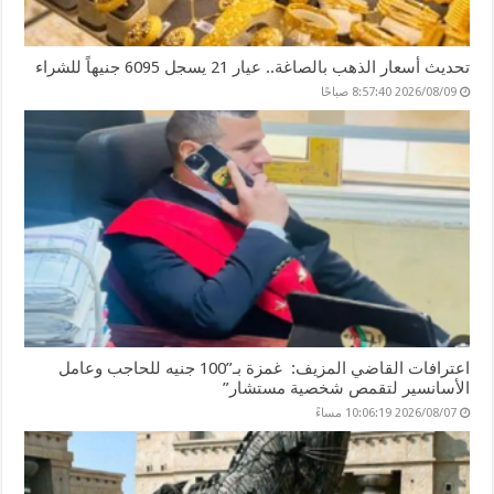
تحديث أسعار الذهب بالصاغة.. عيار 21 يسجل 6095 جنيهاً للشراء
2026/08/09 8:57:40 صباحًا
اعترافات القاضي المزيف: غمزة بـ”100 جنيه للحاجب وعامل
الأسانسير لتقمص شخصية مستشار”
2026/08/07 10:06:19 مساءً