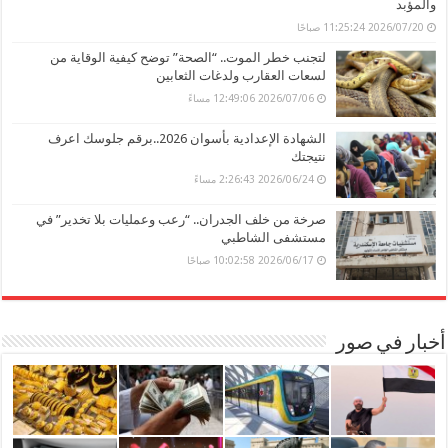
والمؤبد
2026/07/20 11:25:24 صباحًا
لتجنب خطر الموت.. “الصحة” توضح كيفية الوقاية من
لسعات العقارب ولدغات الثعابين
2026/07/06 12:49:06 مساءً
الشهادة الإعدادية بأسوان 2026..برقم جلوسك اعرف
نتيجتك
2026/06/24 2:26:43 مساءً
صرخة من خلف الجدران.. “رعب وعمليات بلا تخدير” في
مستشفى الشاطبي
2026/06/17 10:02:58 صباحًا
أخبار في صور