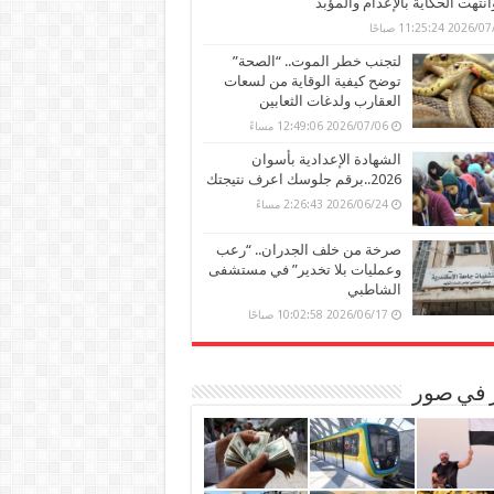
وانتهت الحكاية بالإعدام والمؤبد
202 11:25:24 صباحًا
لتجنب خطر الموت.. “الصحة”
توضح كيفية الوقاية من لسعات
العقارب ولدغات الثعابين
2026/07/06 12:49:06 مساءً
الشهادة الإعدادية بأسوان
2026..برقم جلوسك اعرف نتيجتك
2026/06/24 2:26:43 مساءً
صرخة من خلف الجدران.. “رعب
وعمليات بلا تخدير” في مستشفى
الشاطبي
2026/06/17 10:02:58 صباحًا
ر في صور