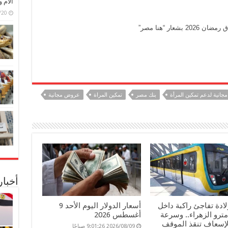
الأم 
6/07/20
ار “هنا مصر”
جانية لدعم تمكين المرأة
بنك مصر
تمكين المراة
عروض مجانية
أخبا
ولادة تفاجئ راكبة داخل
أسعار الدولار اليوم الأحد 9
ترو الزهراء.. وسرعة
أغسطس 2026
لإسعاف تنقذ الموقف
2026/08/09 9:01:26 صباحًا