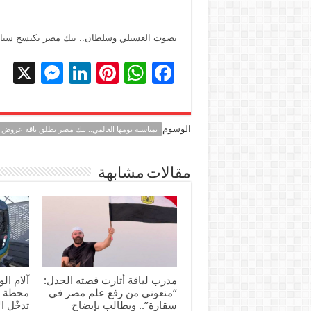
بصوت العسيلي وسلطان.. بنك مصر يكتسح سباق رمضان 2026 بشع
X
M
Li
Pi
W
F
es
n
nt
h
ac
se
k
er
at
e
الوسوم
بمناسبة يومها العالمي.. بنك مصر يطلق باقة عروض م
n
e
es
sA
b
g
dI
t
p
o
مقالات مشابهة
er
n
p
o
k
مدرب لياقة أثارت قصته الجدل:
آلام ال
“منعوني من رفع علم مصر في
محطة م
سقارة”.. ويطالب بإيضاح
تدخّل ا