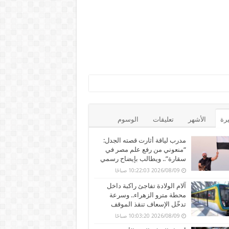
يرة
الأشهر
تعليقات
الوسوم
مدرب لياقة أثارت قصته الجدل:
“منعوني من رفع علم مصر في
سقارة”.. ويطالب بإيضاح رسمي
2026/08/09 10:22:03 صباحًا
آلام الولادة تفاجئ راكبة داخل
محطة مترو الزهراء.. وسرعة
تدخّل الإسعاف تنقذ الموقف
2026/08/09 10:03:20 صباحًا