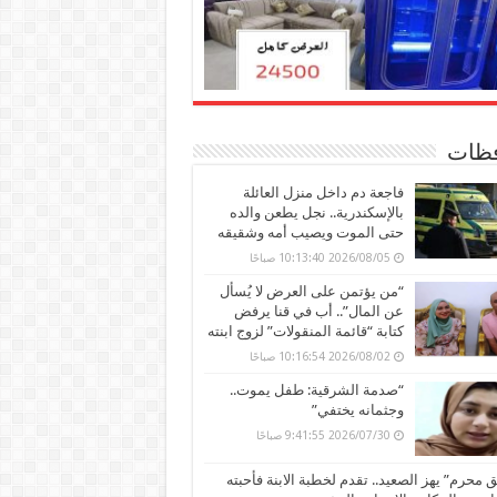
ظات
فاجعة دم داخل منزل العائلة
بالإسكندرية.. نجل يطعن والده
حتى الموت ويصيب أمه وشقيقه
2026/08/05 10:13:40 صباحًا
“من يؤتمن على العرض لا يُسأل
عن المال”.. أب في قنا يرفض
كتابة “قائمة المنقولات” لزوج ابنته
2026/08/02 10:16:54 صباحًا
“صدمة الشرقية: طفل يموت..
وجثمانه يختفي”
2026/07/30 9:41:55 صباحًا
محرم” يهز الصعيد.. تقدم لخطبة الابنة فأحبته