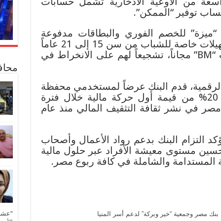
ة من الأوعية الادخارية تشمل حسابات
ساب توفير “الممكن”.
 “ميزة” للخصم الفوري والبطاقات مدفوعة
المقرداً مجاناً، بالإضافة إلى تسهيلات خاصة للشباب من سن 15 إلى 21 عاماً
لفتح الحسابات وإصدار بطاقات “BM” مجاناً، تشجيعاً لهم على الانخراط في
محاف
لرقمية، قدم البنك عرضاً لمستخدمي محفظة
“BM Wallet” يتضمن استرداد 20% من قيمة أول حركة مالية خلال فترة
 مصر في نشر ثقافة التثقيف المالي منذ عام
كد التزام البنك بدعم رواد الأعمال وأصحاب
سين مستوى معيشة الأفراد عبر حلول مالية
 المستدامة والشاملة في كافة ربوع مصر.
“عشق 
بنك مصر وجمعية “خير وبركة” لدعم أسر المنيا