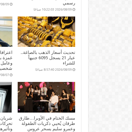
رسمي
2026/08/09 :20
2026/08/09 10:22:03 صباحًا
تحديث أسعار الذهب بالصاغة..
اعتراف
عيار 21 يسجل 6095 جنيهاً
للشراء
وعامل 
شخصية
2026/08/09 8:57:40 صباحًا
2026/08/07 :19
مسك الختام في الأوبرا…طارق
شريان ا
طرقان يُحيي ذكريات الطفولة
تحركات 
وعمرو سليم يسحر عروس
وتأثيره