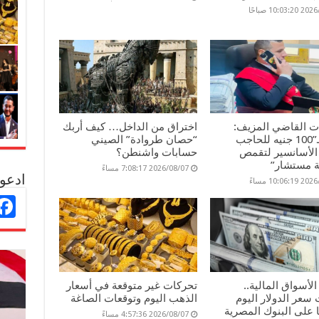
10:03 صباحًا
ات القاضي المزيف:
اختراق من الداخل… كيف أربك
غمزة بـ”100 جنيه للحاجب
“حصان طروادة” الصيني
الأسانسير لتقمص
حسابات واشنطن؟
 مستشار”
2026/08/07 7:08:17 مساءً
ادعو 
10:06 مساءً
لأسواق المالية..
تحركات غير متوقعة في أسعار
سعر الدولار اليوم
الذهب اليوم وتوقعات الصاغة
ا على البنوك المصرية
2026/08/07 4:57:36 مساءً