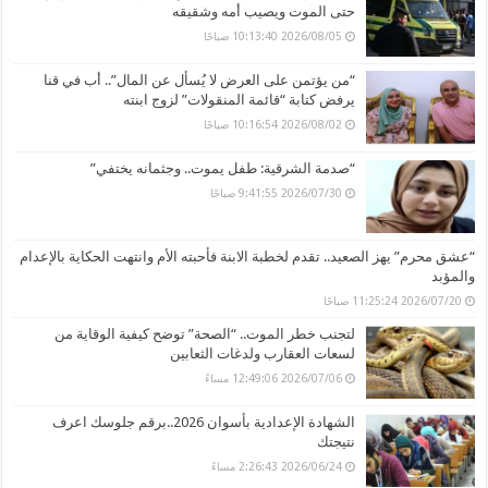
حتى الموت ويصيب أمه وشقيقه
2026/08/05 10:13:40 صباحًا
“من يؤتمن على العرض لا يُسأل عن المال”.. أب في قنا
يرفض كتابة “قائمة المنقولات” لزوج ابنته
2026/08/02 10:16:54 صباحًا
“صدمة الشرقية: طفل يموت.. وجثمانه يختفي”
2026/07/30 9:41:55 صباحًا
“عشق محرم” يهز الصعيد.. تقدم لخطبة الابنة فأحبته الأم وانتهت الحكاية بالإعدام
والمؤبد
2026/07/20 11:25:24 صباحًا
لتجنب خطر الموت.. “الصحة” توضح كيفية الوقاية من
لسعات العقارب ولدغات الثعابين
2026/07/06 12:49:06 مساءً
الشهادة الإعدادية بأسوان 2026..برقم جلوسك اعرف
نتيجتك
2026/06/24 2:26:43 مساءً