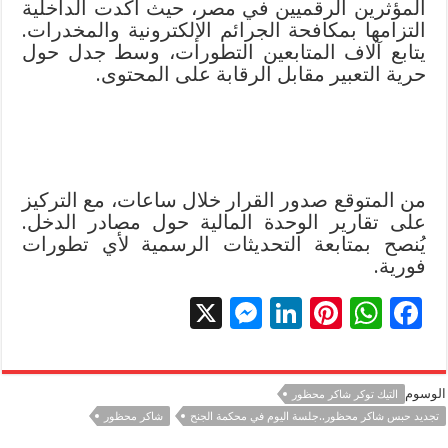
المؤثرين الرقميين في مصر، حيث أكدت الداخلية
التزامها بمكافحة الجرائم الإلكترونية والمخدرات.
يتابع آلاف المتابعين التطورات، وسط جدل حول
حرية التعبير مقابل الرقابة على المحتوى.
من المتوقع صدور القرار خلال ساعات، مع التركيز
على تقارير الوحدة المالية حول مصادر الدخل.
يُنصح بمتابعة التحديثات الرسمية لأي تطورات
فورية.
X
M
Li
Pi
W
F
es
n
nt
h
ac
se
k
er
at
e
الوسوم
التيك توكر شاكر محظور
n
e
es
sA
b
تجديد حبس شاكر محظور..جلسة اليوم في محكمة الجنح
شاكر محظور
g
dI
t
p
o