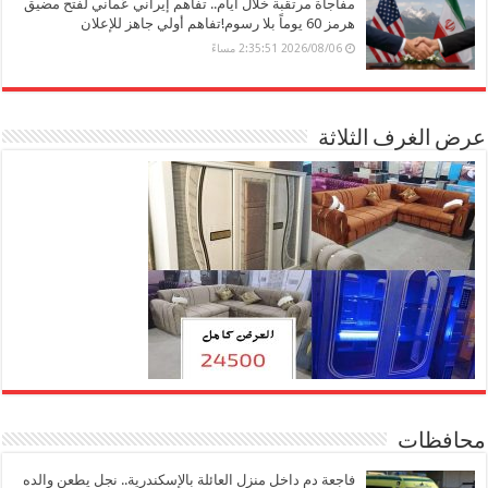
مفاجأة مرتقبة خلال أيام.. تفاهم إيراني عُماني لفتح مضيق
هرمز 60 يوماً بلا رسوم!تفاهم أولي جاهز للإعلان
2026/08/06 2:35:51 مساءً
عرض الغرف الثلاثة
محافظات
فاجعة دم داخل منزل العائلة بالإسكندرية.. نجل يطعن والده