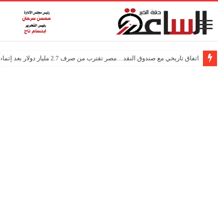
اتفاق تاريخي مع صندوق النقد…مصر تقترب من صرف 2.7 مليار دولار بعد إتمام المراجعتين