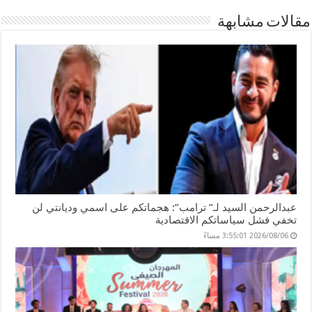
er
n
p
o
مقالات مشابهة
k
عبدالرحمن السيد لـ” ترامب”: هجماتكم على اسمي وديانتي لن
تخفي فشل سياساتكم الاقتصادية
2026/08/06 3:55:01 مساءً