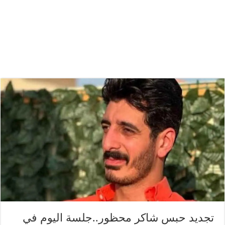
تجديد حبس شاكر محظور..جلسة اليوم في