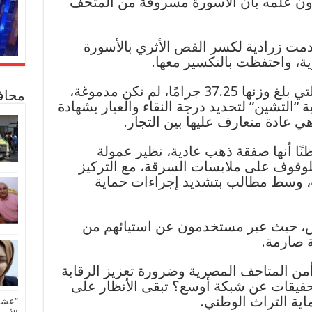
، دون علمه بأن الأسورة مسروقة من المتحف
دمت زرادية لكسر الفص الأثري بالأسورة
ثرية، واحتفظت بالتكسير معها.
وأشار المتهم إلى أن الأسورة، التي بلغ وزنها 37.25 جرامًا، لم تكن مدموغة،
محاف
 “التشين” لتحديد درجة النقاء والعيار بشهادة
 عادة متعارف عليها بين التجار.
نًا أنها صفقة ذهب عادية، نظير عمولة
وقوف على ملابسات السرقة، مع التركيز
لث، وسط مطالب بتشديد إجراءات حماية
، حيث عبر مستخدمون عن استيائهم من
 صارمة.
 أمن المتاحف المصرية وضرورة تعزيز الرقابة
تحقيقات عن شبكة أوسع؟ تبقى الأنظار على
ية التراث الوطني.
“عشق 