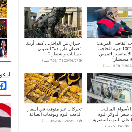
ات القاضي المزيف:
اختراق من الداخل… كيف أربك
غمزة بـ”100 جنيه للحاجب
“حصان طروادة” الصيني
الأسانسير لتقمص
حسابات واشنطن؟
 مستشار”
2026/08/07 7:08:17 مساءً
10:06 مساءً
ادعو 
لأسواق المالية..
تحركات غير متوقعة في أسعار
سعر الدولار اليوم
الذهب اليوم وتوقعات الصاغة
ا على البنوك المصرية
2026/08/07 4:57:36 مساءً
5:03: مساءً