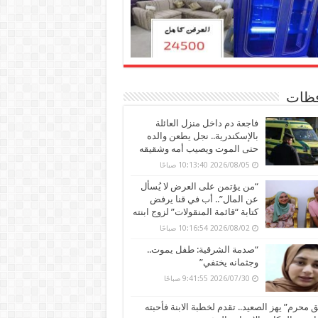
ظات
فاجعة دم داخل منزل العائلة
بالإسكندرية.. نجل يطعن والده
حتى الموت ويصيب أمه وشقيقه
2026/08/05 10:13:40 صباحًا
“من يؤتمن على العرض لا يُسأل
عن المال”.. أب في قنا يرفض
كتابة “قائمة المنقولات” لزوج ابنته
2026/08/02 10:16:54 صباحًا
“صدمة الشرقية: طفل يموت..
وجثمانه يختفي”
2026/07/30 9:41:55 صباحًا
محرم” يهز الصعيد.. تقدم لخطبة الابنة فأحبته