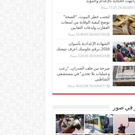
وانتهت الحكاية بالإعدام والمؤبد
202 11:25:24 صباحًا
لتجنب خطر الموت.. “الصحة”
توضح كيفية الوقاية من لسعات
العقارب ولدغات الثعابين
2026/07/06 12:49:06 مساءً
الشهادة الإعدادية بأسوان
2026..برقم جلوسك اعرف نتيجتك
2026/06/24 2:26:43 مساءً
صرخة من خلف الجدران.. “رعب
وعمليات بلا تخدير” في مستشفى
الشاطبي
2026/06/17 10:02:58 صباحًا
ر في صور