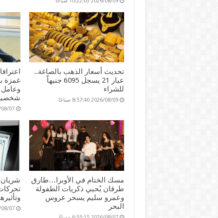
2026/08/09 10:22:03 صباحًا
تحديث أسعار الذهب بالصاغة..
اعتراف
عيار 21 يسجل 6095 جنيهاً
للشراء
وعامل 
شخصية
2026/08/09 8:57:40 صباحًا
2026/08/07 :19
مسك الختام في الأوبرا…طارق
شريان ا
طرقان يُحيي ذكريات الطفولة
تحركات 
وعمرو سليم يسحر عروس
وتأثيره
البحر
2026/08/07 45
2026/08/07 6:55:15 مساءً