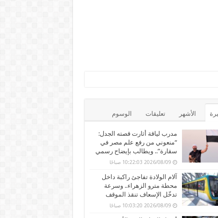
يرة
الأشهر
تعليقات
الوسوم
مدرب لياقة أثارت قصته الجدل:
“منعوني من رفع علم مصر في
سقارة”.. ويطالب بإيضاح رسمي
2026/08/09 10:22:03 صباحًا
آلام الولادة تفاجئ راكبة داخل
محطة مترو الزهراء.. وسرعة
تدخّل الإسعاف تنقذ الموقف
2026/08/09 10:03:20 صباحًا