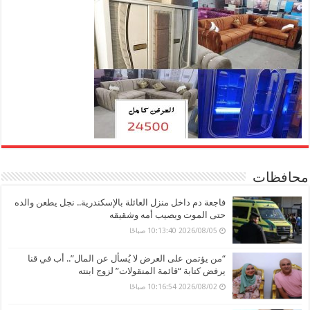
محافظات
فاجعة دم داخل منزل العائلة بالإسكندرية.. نجل يطعن والده
حتى الموت ويصيب أمه وشقيقه
2026/08/05 10:13:40 صباحًا
“من يؤتمن على العرض لا يُسأل عن المال”.. أب في قنا
يرفض كتابة “قائمة المنقولات” لزوج ابنته
2026/08/02 10:16:54 صباحًا