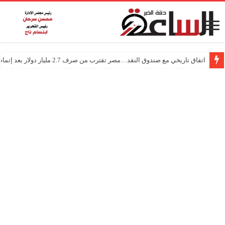
اتفاق تاريخي مع صندوق النقد…مصر تقترب من صرف 2.7 مليار دولار بعد إتمام المراجعتين