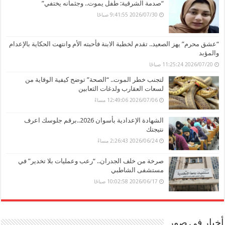
“صدمة الشرقية: طفل يموت.. وجثمانه يختفي”
2026/07/30 9:41:55 صباحًا
“عشق محرم” يهز الصعيد.. تقدم لخطبة الابنة فأحبته الأم وانتهت الحكاية بالإعدام
والمؤبد
2026/07/20 11:25:24 صباحًا
لتجنب خطر الموت.. “الصحة” توضح كيفية الوقاية من
لسعات العقارب ولدغات الثعابين
2026/07/06 12:49:06 مساءً
الشهادة الإعدادية بأسوان 2026..برقم جلوسك اعرف
نتيجتك
2026/06/24 2:26:43 مساءً
صرخة من خلف الجدران.. “رعب وعمليات بلا تخدير” في
مستشفى الشاطبي
2026/06/17 10:02:58 صباحًا
أخبار في صور