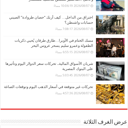
2026/08/07 10:06:19 مساءً
اختراق من الداخل… كيف أربك “حصان طروادة” الصيني
حسابات واشنطن؟
2026/08/07 7:08:17 مساءً
مسك الختام في الأوبرا…طارق طرقان يُحيي ذكريات
الطفولة وعمرو سليم يسحر عروس البحر
2026/08/07 6:55:15 مساءً
شريان الأسواق المالية.. تحركات سعر الدولار اليوم وتأثيرها
على البنوك المصرية
2026/08/07 5:03:45 مساءً
تحركات غير متوقعة في أسعار الذهب اليوم وتوقعات الصاغة
2026/08/07 4:57:36 مساءً
عرض الغرف الثلاثة