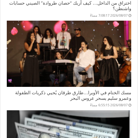
اختراق من الداخل… كيف أربك “حصان طروادة” الصيني حسابات
واشنطن؟
2026/08/07 7:08:17 مساءً
مسك الختام في الأوبرا…طارق طرقان يُحيي ذكريات الطفولة
وعمرو سليم يسحر عروس البحر
2026/08/07 6:55:15 مساءً