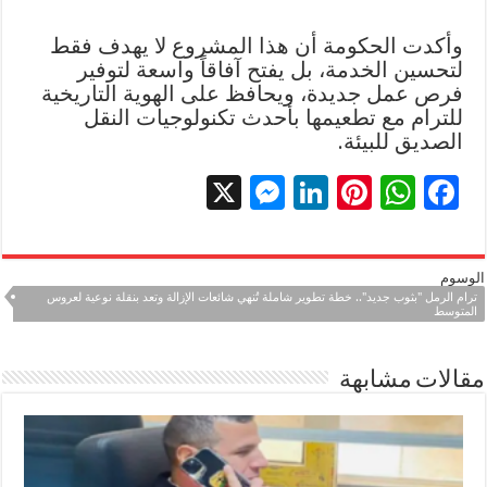
وأكدت الحكومة أن هذا المشروع لا يهدف فقط
لتحسين الخدمة، بل يفتح آفاقاً واسعة لتوفير
فرص عمل جديدة، ويحافظ على الهوية التاريخية
للترام مع تطعيمها بأحدث تكنولوجيات النقل
الصديق للبيئة.
X
M
Li
Pi
W
F
es
n
nt
h
ac
se
k
er
at
e
الوسوم
n
e
es
sA
b
ترام الرمل "بثوب جديد".. خطة تطوير شاملة تُنهي شائعات الإزالة وتعد بنقلة نوعية لعروس
المتوسط
g
dI
t
p
o
er
n
p
o
مقالات مشابهة
k