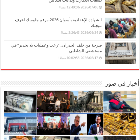
لسعات العقارب ولدغات الثعابين
2026/07/06 12:49:06 مساءً
الشهادة الإعدادية بأسوان 2026..برقم جلوسك اعرف
نتيجتك
2026/06/24 2:26:43 مساءً
صرخة من خلف الجدران.. “رعب وعمليات بلا تخدير” في
مستشفى الشاطبي
2026/06/17 10:02:58 صباحًا
أخبار في صور