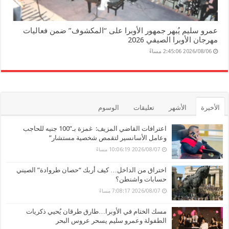
عمرو سليم يُبهر جمهور الأوبرا على “المكشوف” ضمن فعاليات
مهرجان الأوبرا الصيفي 2026
2026/08/06 2:45:06 مساءً
الأخيرة
الأشهر
تعليقات
الوسوم
اعترافات القاضي المزيف: غمزة بـ”100 جنيه للحاجب
وعامل الأسانسير لتقمص شخصية مستشار”
2026/08/07 10:06:19 مساءً
اختراق من الداخل… كيف أربك “حصان طروادة” الصيني
حسابات واشنطن؟
2026/08/07 7:08:17 مساءً
مسك الختام في الأوبرا…طارق طرقان يُحيي ذكريات
الطفولة وعمرو سليم يسحر عروس البحر