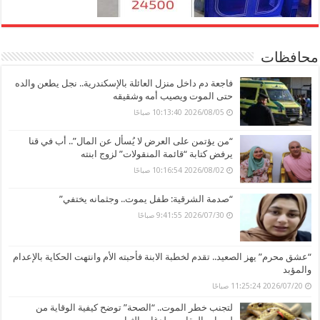
محافظات
فاجعة دم داخل منزل العائلة بالإسكندرية.. نجل يطعن والده
حتى الموت ويصيب أمه وشقيقه
2026/08/05 10:13:40 صباحًا
“من يؤتمن على العرض لا يُسأل عن المال”.. أب في قنا
يرفض كتابة “قائمة المنقولات” لزوج ابنته
2026/08/02 10:16:54 صباحًا
“صدمة الشرقية: طفل يموت.. وجثمانه يختفي”
2026/07/30 9:41:55 صباحًا
“عشق محرم” يهز الصعيد.. تقدم لخطبة الابنة فأحبته الأم وانتهت الحكاية بالإعدام
والمؤبد
2026/07/20 11:25:24 صباحًا
لتجنب خطر الموت.. “الصحة” توضح كيفية الوقاية من