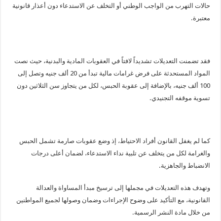
حالات التهرب من الواجب الوطني أو التخلف عن الاستدعاء دون أعذار قانونية
معتبرة.
فقد تضمنت التعديلات تشديداً لافتاً في العقوبات المادية والبدنية، حيث نصت
المواد المستحدثة على فرض غرامات مالية تبدأ من 20 ألف جنيه وتصل إلى
100 ألف جنيه، بالإضافة إلى عقوبة الحبس، لكل من يتجاوز سن الثلاثين دون
تسوية موقفه التجنيدي.
كما لم يغفل القانون أفراد الاحتياط، إذ وضع عقوبات صارمة تشمل الحبس
والغرامة لكل من يتخلف عن تلبية نداء الاستدعاء، لضمان أعلى درجات
الانضباط والجاهزية.
وتهدف هذه التعديلات في مجملها إلى ترسيخ مبدأ المساواة والعدالة
القانونية، مع التأكيد على وضوح الإجراءات وضمان وصولها لجميع المواطنين
من خلال مادة النشر الرسمية.