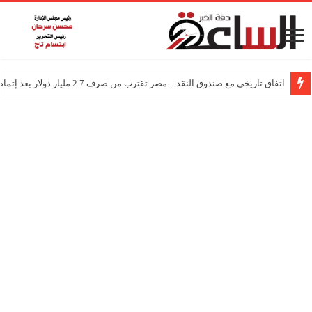
اتفاق تاريخي مع صندوق النقد…مصر تقترب من صرف 2.7 مليار دولار بعد إتمام المراجعتين
درجات الحرارة اليوم في مصر… أجواء باردة مع أمطار خفيفة