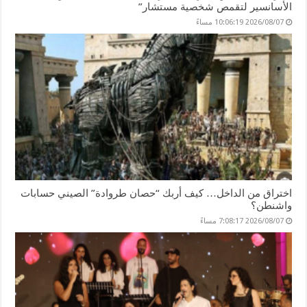
الأسانسير لتقمص شخصية مستشار”
2026/08/07 10:06:19 مساءً
اختراق من الداخل… كيف أربك “حصان طروادة” الصيني حسابات
واشنطن؟
2026/08/07 7:08:17 مساءً