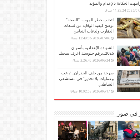
وانتهت الحكاية بالإعدام والمؤبد
202 11:25:24 صباحًا
لتجنب خطر الموت.. “الصحة”
توضح كيفية الوقاية من لسعات
العقارب ولدغات الثعابين
2026/07/06 12:49:06 مساءً
الشهادة الإعدادية بأسوان
2026..برقم جلوسك اعرف نتيجتك
2026/06/24 2:26:43 مساءً
صرخة من خلف الجدران.. “رعب
وعمليات بلا تخدير” في مستشفى
الشاطبي
2026/06/17 10:02:58 صباحًا
ر في صور