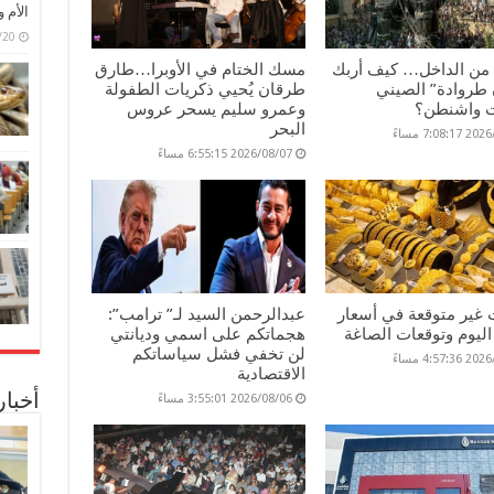
الأم 
6/07/20
 من الداخل… كيف أربك
مسك الختام في الأوبرا…طارق
طروادة” الصيني
طرقان يُحيي ذكريات الطفولة
 واشنطن؟
وعمرو سليم يسحر عروس
البحر
7:08: مساءً
2026/08/07 6:55:15 مساءً
 غير متوقعة في أسعار
عبدالرحمن السيد لـ” ترامب”:
ليوم وتوقعات الصاغة
هجماتكم على اسمي وديانتي
لن تخفي فشل سياساتكم
4:57: مساءً
الاقتصادية
أخبا
2026/08/06 3:55:01 مساءً