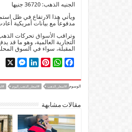
الجنيه الذهب: 36720 جنيها
ويأتي هذا الارتفاع في ظل است
مدفوعاً مع بيانات أمريكية أعا
وتراقب
الأسواق
تحركات الذهب 
التجارية العالمية، وهو ما قد يدف
المقبلة، سواء في السوق المحلي
X
M
Li
Pi
W
F
es
n
nt
h
ac
se
k
er
at
e
الوسوم
#اسعار_الذهب
#اسعار_الذهب_اليوم
#اس
n
e
es
sA
b
g
dI
t
p
o
مقالات مشابهة
er
n
p
o
k