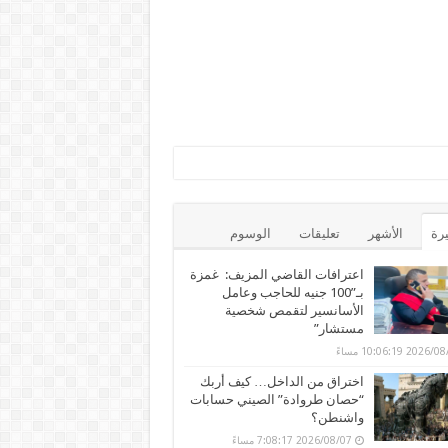
يرة
الأشهر
تعليقات
الوسوم
اعترافات القاضي المزيف: غمزة
بـ”100 جنيه للحاجب وعامل
الأسانسير لتقمص شخصية
مستشار”
202 10:06:19 مساءً
اختراق من الداخل… كيف أربك
“حصان طروادة” الصيني حسابات
واشنطن؟
2026/08/07 7:08:17 مساءً