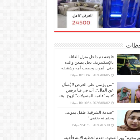
ظات
فاجعة دم داخل منزل العائلة
بالإسكندرية.. نجل يطعن والده
حتى الموت ويصيب أمه وشقيقه
2026/08/05 10:13:40 صباحًا
“من يؤتمن على العرض لا يُسأل
عن المال”.. أب في قنا يرفض
كتابة “قائمة المنقولات” لزوج ابنته
2026/08/02 10:16:54 صباحًا
“صدمة الشرقية: طفل يموت..
وجثمانه يختفي”
2026/07/30 9:41:55 صباحًا
محرم” يهز الصعيد.. تقدم لخطبة الابنة فأحبته