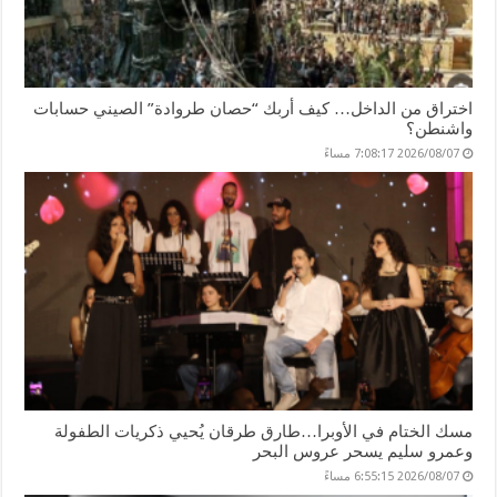
اختراق من الداخل… كيف أربك “حصان طروادة” الصيني حسابات
واشنطن؟
2026/08/07 7:08:17 مساءً
مسك الختام في الأوبرا…طارق طرقان يُحيي ذكريات الطفولة
وعمرو سليم يسحر عروس البحر
2026/08/07 6:55:15 مساءً