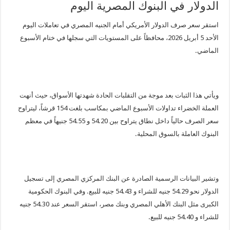
الدولار في البنوك المصرية اليوم
استقر سعر صرف الدولار الأمريكي أمام الجنيه المصري في تعاملات اليوم
الأحد 5 أبريل 2026، محافظاً على المستويات التي سجلها في ختام الأسبوع
الماضي.
ويأتي هذا الثبات بعد موجة من التقلبات الحادة شهدتها الأسواق، حيث أنهت
العملة الخضراء تداولات الأسبوع الماضي بمكاسب بلغت 154 قرشاً، ليتراوح
سعر الصرف حالياً داخل نطاق يتراوح بين 54.20 و 54.55 جنيهاً في معظم
البنوك العاملة بالسوق المحلية.
وتشير البيانات الرسمية الصادرة عن البنك المركزي المصري إلى تسجيل
الدولار نحو 54.29 جنيه للشراء و 54.43 جنيه للبيع. وفي البنوك الحكومية
الكبرى مثل البنك الأهلي المصري وبنك مصر، استقر السعر عند 54.30 جنيه
للشراء و 54.40 جنيه للبيع.