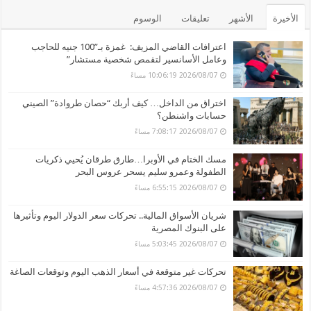
الأخيرة
الأشهر
تعليقات
الوسوم
اعترافات القاضي المزيف: غمزة بـ”100 جنيه للحاجب
وعامل الأسانسير لتقمص شخصية مستشار”
2026/08/07 10:06:19 مساءً
اختراق من الداخل… كيف أربك “حصان طروادة” الصيني
حسابات واشنطن؟
2026/08/07 7:08:17 مساءً
مسك الختام في الأوبرا…طارق طرقان يُحيي ذكريات
الطفولة وعمرو سليم يسحر عروس البحر
2026/08/07 6:55:15 مساءً
شريان الأسواق المالية.. تحركات سعر الدولار اليوم وتأثيرها
على البنوك المصرية
2026/08/07 5:03:45 مساءً
تحركات غير متوقعة في أسعار الذهب اليوم وتوقعات الصاغة
2026/08/07 4:57:36 مساءً