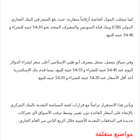
كما سجلت البنوك الخاصة أرقاماً متقاربة، حيث بلغ السعر في البنك التجاري
الدولي (CIB) وبنك قناة السويس والمصرف المتحد نحو 54.30 جنيه للشراء و
54.40 جنيه للبيع.
وفي سياق متصل، سجل مصرف أبو ظبي الإسلامي أعلى سعر لشراء الدولار
اليوم عند 54.45 جنيه للشراء و 54.55 جنيه للبيع، بينما قدم بنك الإسكندرية
أحد أقل الأسعار عند 54.20 جنيه للشراء و 54.30 جنيه للبيع.
ويأتي هذا الاستقرار تزامناً مع قرارات لجنة السياسة النقدية بالبنك المركزي
بالإبقاء على أسعار الفائدة دون تغيير، وسط ترقب الأسواق لأي تحركات
جديدة في التدفقات النقدية الأجنبية خلال الربع الثاني من العام الجاري.
مواضيع متعلقة