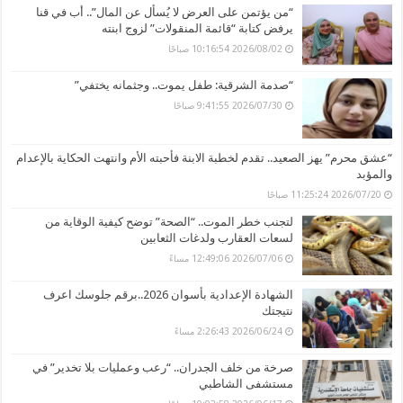
“من يؤتمن على العرض لا يُسأل عن المال”.. أب في قنا
يرفض كتابة “قائمة المنقولات” لزوج ابنته
2026/08/02 10:16:54 صباحًا
“صدمة الشرقية: طفل يموت.. وجثمانه يختفي”
2026/07/30 9:41:55 صباحًا
“عشق محرم” يهز الصعيد.. تقدم لخطبة الابنة فأحبته الأم وانتهت الحكاية بالإعدام
والمؤبد
2026/07/20 11:25:24 صباحًا
لتجنب خطر الموت.. “الصحة” توضح كيفية الوقاية من
لسعات العقارب ولدغات الثعابين
2026/07/06 12:49:06 مساءً
الشهادة الإعدادية بأسوان 2026..برقم جلوسك اعرف
نتيجتك
2026/06/24 2:26:43 مساءً
صرخة من خلف الجدران.. “رعب وعمليات بلا تخدير” في
مستشفى الشاطبي