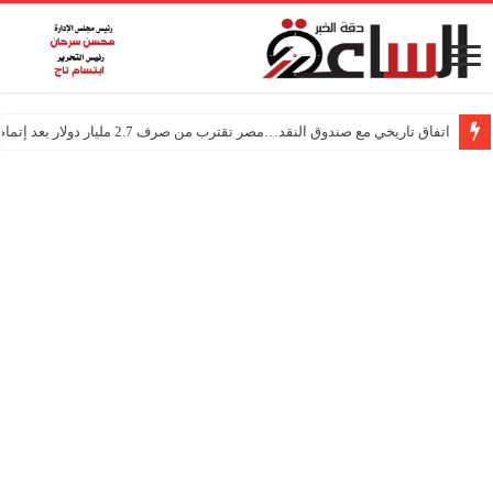
اتفاق تاريخي مع صندوق النقد…مصر تقترب من صرف 2.7 مليار دولار بعد إتمام المراجعتين