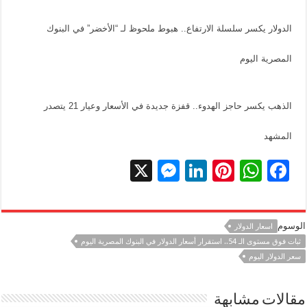
الدولار يكسر سلسلة الارتفاع.. هبوط ملحوظ لـ “الأخضر” في البنوك
المصرية اليوم
الذهب يكسر حاجز الهدوء.. قفزة جديدة في الأسعار وعيار 21 يتصدر
المشهد
X
M
Li
Pi
W
F
es
n
nt
h
ac
se
k
er
at
e
الوسوم
اسعار الدولار
n
e
es
sA
b
ثبات فوق مستوى الـ 54.. استقرار أسعار الدولار في البنوك المصرية اليوم
g
dI
t
p
o
سعر الدولار اليوم
er
n
p
o
k
مقالات مشابهة