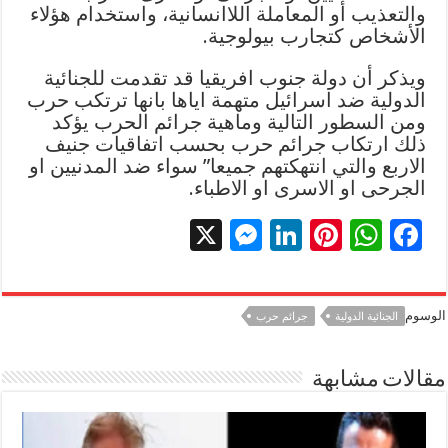
والتعذيب أو المعاملة اللاانسانية، واستخدام هؤلاء
الأشخاص كتجارب بيولوجية.
ويذكر أن دولة جنوب افريقيا قد تقدمت للجنائية
الدولية ضد اسرائيل متهمة اياها بانها ترتكب حرب
ومن السطور التالية وماهية جرائم الحرب يؤكد
ذلك ارتكاب جرائم حرب بحسب اتفاقيات جنيف
الاربع والتي انتهكتهم جميعا” سواء ضد المدنيين او
الجرحى او الاسرى او الاطباء.
X
M
Li
Pi
W
F
es
n
nt
h
ac
se
k
er
at
e
الوسوم
الجنائية الدولية
جرائم حرب
n
e
es
sA
b
g
dI
t
p
o
مقالات مشابهة
er
n
p
o
k