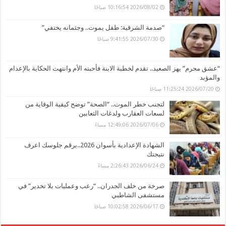
2026/08/02 10:16:54 صباحًا
“صدمة الشرقية: طفل يموت.. وجثمانه يختفي”
2026/07/30 9:41:55 صباحًا
“عشق محرم” يهز الصعيد.. تقدم لخطبة الابنة فأحبته الأم وانتهت الحكاية بالإعدام
والمؤبد
2026/07/20 11:25:24 صباحًا
لتجنب خطر الموت.. “الصحة” توضح كيفية الوقاية من
لسعات العقارب ولدغات الثعابين
2026/07/06 12:49:06 مساءً
الشهادة الإعدادية بأسوان 2026..برقم جلوسك اعرف
نتيجتك
2026/06/24 2:26:43 مساءً
صرخة من خلف الجدران.. “رعب وعمليات بلا تخدير” في
مستشفى الشاطبي
2026/06/17 10:02:58 صباحًا