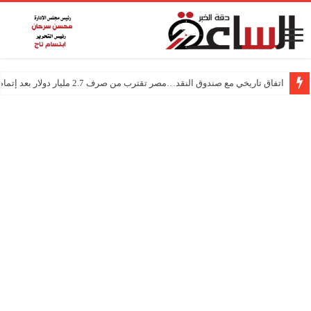
اتفاق تاريخي مع صندوق النقد…مصر تقترب من صرف 2.7 مليار دولار بعد إتمام المراجعتين