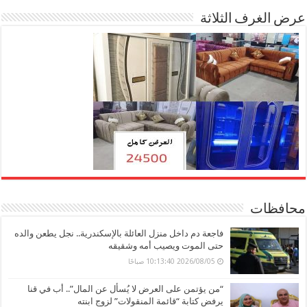
عرض الغرف الثلاثة
محافظات
فاجعة دم داخل منزل العائلة بالإسكندرية.. نجل يطعن والده
حتى الموت ويصيب أمه وشقيقه
2026/08/05 10:13:40 صباحًا
“من يؤتمن على العرض لا يُسأل عن المال”.. أب في قنا
يرفض كتابة “قائمة المنقولات” لزوج ابنته