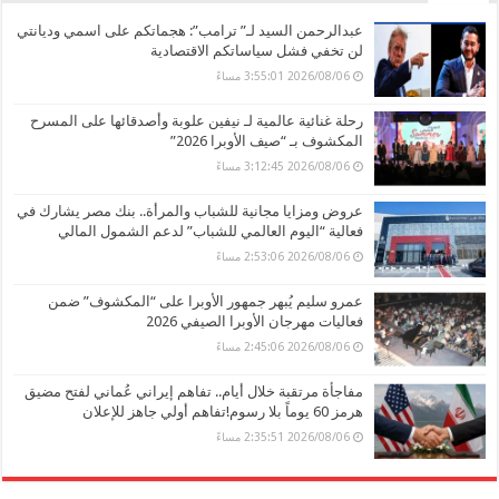
عبدالرحمن السيد لـ” ترامب”: هجماتكم على اسمي وديانتي
لن تخفي فشل سياساتكم الاقتصادية
2026/08/06 3:55:01 مساءً
رحلة غنائية عالمية لـ نيفين علوبة وأصدقائها على المسرح
المكشوف بـ “صيف الأوبرا 2026”
2026/08/06 3:12:45 مساءً
عروض ومزايا مجانية للشباب والمرأة.. بنك مصر يشارك في
فعالية “اليوم العالمي للشباب” لدعم الشمول المالي
2026/08/06 2:53:06 مساءً
عمرو سليم يُبهر جمهور الأوبرا على “المكشوف” ضمن
فعاليات مهرجان الأوبرا الصيفي 2026
2026/08/06 2:45:06 مساءً
مفاجأة مرتقبة خلال أيام.. تفاهم إيراني عُماني لفتح مضيق
هرمز 60 يوماً بلا رسوم!تفاهم أولي جاهز للإعلان
2026/08/06 2:35:51 مساءً