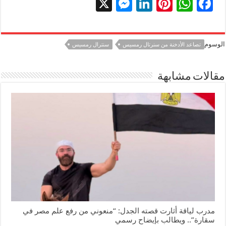
X
M
Li
Pi
W
F
es
n
nt
h
ac
se
k
er
at
e
الوسوم
تصاعد الأدخنة من سنرتال رمسيس
سنترال رمسيس
n
e
es
sA
b
g
dI
t
p
o
مقالات مشابهة
er
n
p
o
k
مدرب لياقة أثارت قصته الجدل: “منعوني من رفع علم مصر في
سقارة”.. ويطالب بإيضاح رسمي