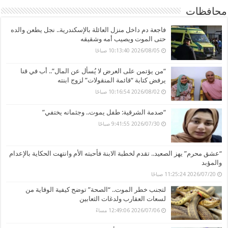
محافظات
فاجعة دم داخل منزل العائلة بالإسكندرية.. نجل يطعن والده
حتى الموت ويصيب أمه وشقيقه
2026/08/05 10:13:40 صباحًا
“من يؤتمن على العرض لا يُسأل عن المال”.. أب في قنا
يرفض كتابة “قائمة المنقولات” لزوج ابنته
2026/08/02 10:16:54 صباحًا
“صدمة الشرقية: طفل يموت.. وجثمانه يختفي”
2026/07/30 9:41:55 صباحًا
“عشق محرم” يهز الصعيد.. تقدم لخطبة الابنة فأحبته الأم وانتهت الحكاية بالإعدام
والمؤبد
2026/07/20 11:25:24 صباحًا
لتجنب خطر الموت.. “الصحة” توضح كيفية الوقاية من
لسعات العقارب ولدغات الثعابين
2026/07/06 12:49:06 مساءً