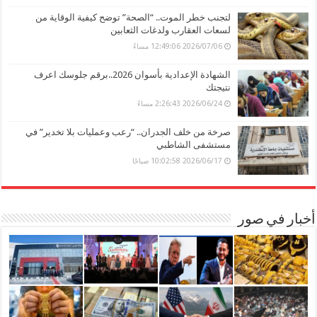
لتجنب خطر الموت.. “الصحة” توضح كيفية الوقاية من
لسعات العقارب ولدغات الثعابين
2026/07/06 12:49:06 مساءً
الشهادة الإعدادية بأسوان 2026..برقم جلوسك اعرف
نتيجتك
2026/06/24 2:26:43 مساءً
صرخة من خلف الجدران.. “رعب وعمليات بلا تخدير” في
مستشفى الشاطبي
2026/06/17 10:02:58 صباحًا
أخبار في صور