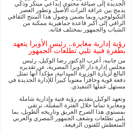
الجديدة إلى صياغة محتوى إبداعي مبتكر وذكي
يدمج بين عراقة التراث الأصيل وتطور العصر
التكنولوجي، وبما يضمن وصول هذا المنتج الثقافي
الراقي إلى أكبر قاعدة جماهيرية ممكنة من
الشباب والجمهور بمختلف فئاته.
رؤية إدارية مغايرة.. رئيس الأوبرا يتعهد
بطفرة فنية تلبي تطلعات الجمهور
من جانبه، أعرب الدكتور رضا الوكيل، رئيس
مجلس إدارة دار الأوبرا المصرية، عن تقديره
البالغ لزيارة الوزيرة الميدانية، مؤكداً أنها تمثل
دفعة قوية وحافزاً معنوياً كبيراً للإدارة الجديدة في
مستهل عملها التنفيذي.
وتعهد الوكيل بتقديم رؤية فنية وإدارية شاملة
ومغايرة تماماً خلال الفترة المقبلة، ترتقي
بمستوى هذا الصرح العريق وتاريخه الطويل، بما
يلبي تطلعات وشغف الجمهور المصري والعربي
المتعطش للفنون الرفيعة.