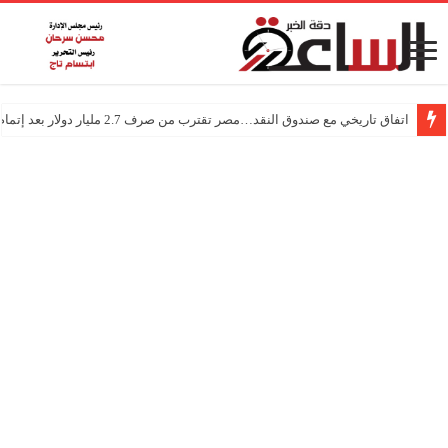
اتفاق تاريخي مع صندوق النقد…مصر تقترب من صرف 2.7 مليار دولار بعد إتمام المراجعتين
درجات الحرارة اليوم في مصر… أجواء باردة مع أمطار خفيفة