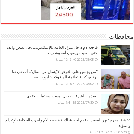
محافظات
فاجعة دم داخل منزل العائلة بالإسكندرية.. نجل يطعن والده
حتى الموت ويصيب أمه وشقيقه
2026/08/05 10:13:40 صباحًا
“من يؤتمن على العرض لا يُسأل عن المال”.. أب في قنا
يرفض كتابة “قائمة المنقولات” لزوج ابنته
2026/08/02 10:16:54 صباحًا
“صدمة الشرقية: طفل يموت.. وجثمانه يختفي”
2026/07/30 9:41:55 صباحًا
“عشق محرم” يهز الصعيد.. تقدم لخطبة الابنة فأحبته الأم وانتهت الحكاية بالإعدام
والمؤبد
2026/07/20 11:25:24 صباحًا