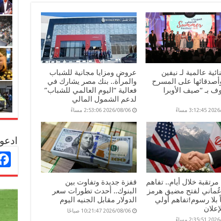
ائية عالمية لـ نيفين
عروض ومزايا مجانية للشباب
وأصدقائها على المسرح
والمرأة.. بنك مصر يشارك في
 بـ “صيف الأوبرا
فعالية “اليوم العالمي للشباب”
لدعم الشمول المالي
3:12: مساءً
2026/08/06 2:53:06 مساءً
ادعو 
مرتقبة خلال أيام.. تفاهم
قفزة جديدة وتفاوت بين
عُماني لفتح مضيق هرمز
البنوك.. أحدث تطورات سعر
ماً بلا رسوم!تفاهم أولي
الدولار مقابل الجنيه اليوم
إعلان
2026/08/06 10:21:47 صباحًا
2:35: مساءً