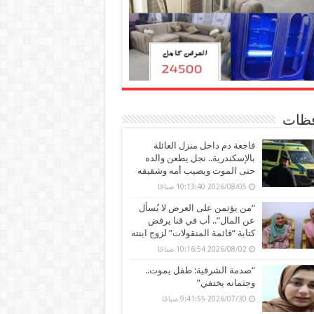
ظات
فاجعة دم داخل منزل العائلة
بالإسكندرية.. نجل يطعن والده
حتى الموت ويصيب أمه وشقيقه
2026/08/05 10:13:40 صباحًا
“من يؤتمن على العرض لا يُسأل
عن المال”.. أب في قنا يرفض
كتابة “قائمة المنقولات” لزوج ابنته
2026/08/02 10:16:54 صباحًا
“صدمة الشرقية: طفل يموت..
وجثمانه يختفي”
2026/07/30 9:41:55 صباحًا