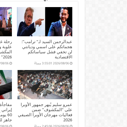
er
n
p
o
k
عبدالرحمن السيد لـ” ترامب”:
رحلة غن
هجماتكم على اسمي وديانتي
علوبة 
لن تخفي فشل سياساتكم
المكشوف
الاقتصادية
2026”
2026/08/06 3:55:01 مساءً
2026/08/06 45
عمرو سليم يُبهر جمهور الأوبرا
مفاجأة 
على “المكشوف” ضمن
إيراني 
فعاليات مهرجان الأوبرا الصيفي
60 يو
2026
جاهز لل
2026/08/06 2:45:06 مساءً
2026/08/06 51