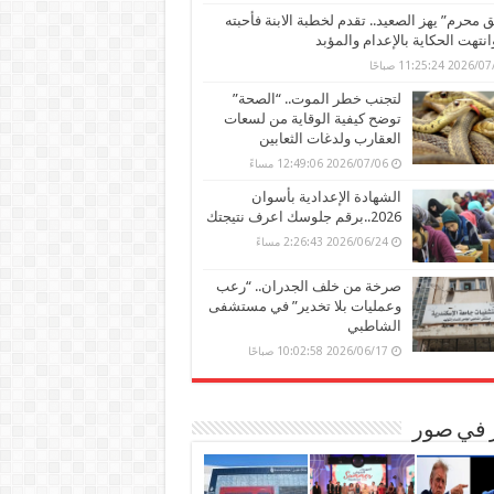
محرم” يهز الصعيد.. تقدم لخطبة الابنة فأحبته
وانتهت الحكاية بالإعدام والمؤبد
202 11:25:24 صباحًا
لتجنب خطر الموت.. “الصحة”
توضح كيفية الوقاية من لسعات
العقارب ولدغات الثعابين
2026/07/06 12:49:06 مساءً
الشهادة الإعدادية بأسوان
2026..برقم جلوسك اعرف نتيجتك
2026/06/24 2:26:43 مساءً
صرخة من خلف الجدران.. “رعب
وعمليات بلا تخدير” في مستشفى
الشاطبي
2026/06/17 10:02:58 صباحًا
ر في صور