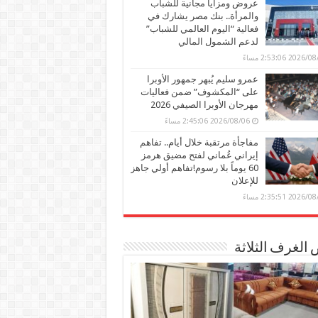
عروض ومزايا مجانية للشباب
والمرأة.. بنك مصر يشارك في
فعالية “اليوم العالمي للشباب”
لدعم الشمول المالي
2026 2:53:06 مساءً
عمرو سليم يُبهر جمهور الأوبرا
على “المكشوف” ضمن فعاليات
مهرجان الأوبرا الصيفي 2026
2026/08/06 2:45:06 مساءً
مفاجأة مرتقبة خلال أيام.. تفاهم
إيراني عُماني لفتح مضيق هرمز
60 يوماً بلا رسوم!تفاهم أولي جاهز
للإعلان
2026 2:35:51 مساءً
الغرف الثلاثة