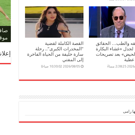
حكم 
مؤام
مونو
حسا
ليلة
على 
صافر
المل
والد
الفر
بكأس
يهدد
لمعر
أمام أ
موقف
فقه والطب… الحقائق
القصة الكاملة لقضية
 لجدل «غشاء البكارة
“المخدرات الكبرى”.. رحلة
إعلان
الحيض» بعد تصريحات
سارة خليفة من الحياة الفاخرة
عطية
إلى المفتي
2:38: مساءً
2026/08/05 10:30:02 صباحًا
ا رامى