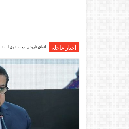
اتفاق تاريخي مع صندوق النقد…مصر تقترب من صرف 7
أخبار عاجلة