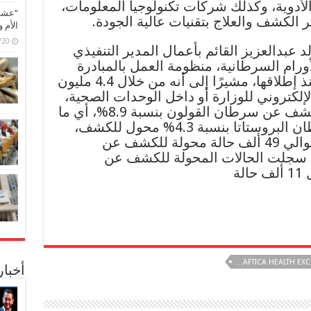
الأدوية، وكذلك شركات تكنولوجيا المعلومات،
“عشق 
الكشف والعلاج بتقنيات عالية الجودة.
الأم 
6/07/20
 عبدالعزيز القائم بأعمال المدير التنفيذي
ورام السرطانية، منظومة العمل بالمبادرة
والنتائج الحالية لأهداف العمل منذ إطلاقها، مشيرًا إلى أنه من خلال 4.4 مليون
إلكتروني للوزارة أو داخل الوحدات الصحية،
فقد بلغت معدلات المحولين للكشف عن سرطان القولون بنسبة 8.9%، أي ما
يقارب 386 ألف حالة، يليها سرطان البروستاتا بنسبة 4.3% محول للكشف،
أي ما يقارب 187 ألف حالة،‎• وحوالي 49 ألف حالة محولة للكشف عن
ة بنسبة 1.1%، فيما سجلت الحالات المحولة للكشف عن
ة
أخبا