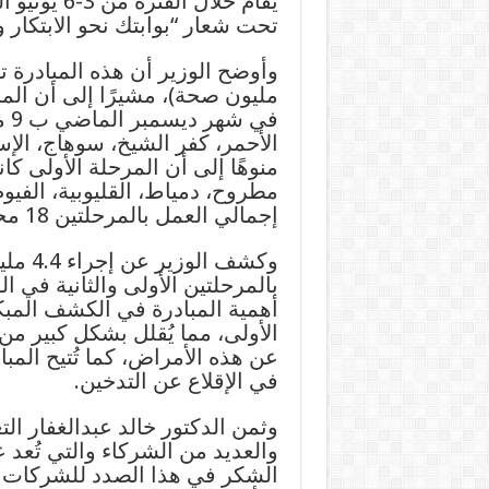
يقام خلال 
تحت شعار “بوابتك نحو الابتكار و
وأوضح الوزير أن هذه المبادرة 
مليون صحة)، مشيرًا إلى أن المرح
في
الأحمر، كفر الشيخ، سوهاج، الإ
منوهًا إلى أن المرحلة الأولى 
مطروح، دمياط، القليوبية، الفيو
إجمالي العمل بالمرحلتين 18 محافظة حتى الآن.
وكشف ا
أهمية المبادرة في الكشف المب
الأولى، مما يُقلل بشكل كبير من
عن هذه الأمراض، كما تُتيح المب
في الإقلاع عن التدخين.
‏‎وثمن الدكتور خالد عبدالغفار ا
والعديد من الشركاء والتي تُعد عا
الشكر في هذا الصدد للشركات ا