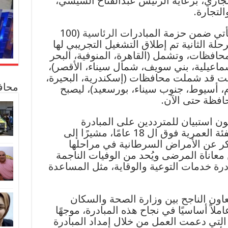
الفتره من 3-6 يونيو الجاري، برعاية الرئيس عبدالفتاح السيسي،
التجارة.
تأتي ضمن حزمة المبادرات
الرئاسية
(100
لة الثانية تم إطلاق التشغيل التجريبي لها
 شهر ديسمبر الماضي ب 9 محافظات، وتشمل (القاهرة، المنوفية، البحر
سماعيلية، بني سويف، شمال سيناء، الأقصر)،
كانت قد شملت محافظات (إسكندرية، البحيرة،
م، أسيوط، جنوب سيناء، بورسعيد)، ليصبح
محاف
لوزير عن إجراء 4.4 مليون استبيان للمترددين على المبادرة
بالمرحلتين الأولى والثانية في الفئة العمرية فوق ال 18 عامًا، مشيرًا إلى
كر عن الأمراض السرطانية في مراحلها
 معاناة المرضى ويُحد من الوفيات الناجمة
ادرة خدمات التوعية والوقاية، مثل المساعدة
لتعاون الناجح بين وزارة الصحة والسكان
ملاً أساسيًا في نجاح هذه المبادرة، موجهًا
لتي دعمت العمل من خلال إمداد المبادرة