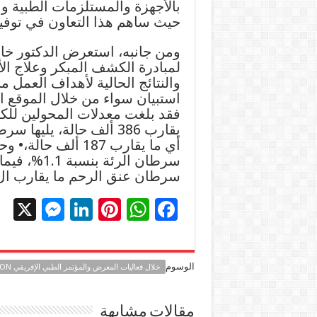
بالأجهزة والمستلزمات الطبية و
حيث ساهم هذا التعاون في توفير 
ومن جانبه، استعرض الدكتور خالد
لمبادرة الكشف المبكر وعلاج الأ
استبيان سواء من خلال الموقع ال
سرطان الرئ
سرطان عنق الرحم ما يقارب ال 11 ألف حال
X
M
Li
Pi
W
F
es
n
nt
h
ac
se
k
er
at
e
الوسوم
خلال فعاليات المعرض والمؤتمر الطبي الإفريقي AFTICA HEALTH EXCON…
n
e
es
sA
b
g
dI
t
p
o
مقالات مشابهة