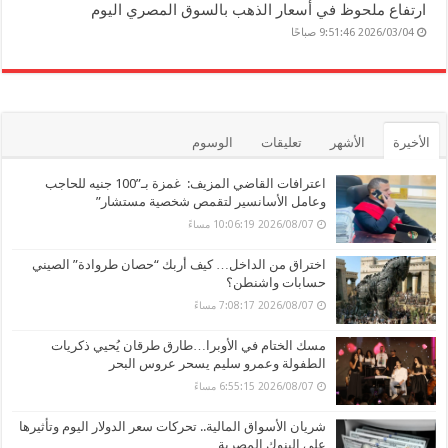
ارتفاع ملحوظ في أسعار الذهب بالسوق المصري اليوم
2026/03/04 9:51:46 صباحًا
الأخيرة
الأشهر
تعليقات
الوسوم
اعترافات القاضي المزيف: غمزة بـ”100 جنيه للحاجب
وعامل الأسانسير لتقمص شخصية مستشار”
2026/08/07 10:06:19 مساءً
اختراق من الداخل… كيف أربك “حصان طروادة” الصيني
حسابات واشنطن؟
2026/08/07 7:08:17 مساءً
مسك الختام في الأوبرا…طارق طرقان يُحيي ذكريات
الطفولة وعمرو سليم يسحر عروس البحر
2026/08/07 6:55:15 مساءً
شريان الأسواق المالية.. تحركات سعر الدولار اليوم وتأثيرها
على البنوك المصرية