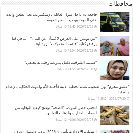
محافظات
فاجعة دم داخل منزل العائلة بالإسكندرية.. نجل يطعن والده
حتى الموت ويصيب أمه وشقيقه
2026/08/05 10:13:40 صباحًا
“من يؤتمن على العرض لا يُسأل عن المال”.. أب في قنا
يرفض كتابة “قائمة المنقولات” لزوج ابنته
2026/08/02 10:16:54 صباحًا
“صدمة الشرقية: طفل يموت.. وجثمانه يختفي”
2026/07/30 9:41:55 صباحًا
“عشق محرم” يهز الصعيد.. تقدم لخطبة الابنة فأحبته الأم وانتهت الحكاية بالإعدام
والمؤبد
2026/07/20 11:25:24 صباحًا
لتجنب خطر الموت.. “الصحة” توضح كيفية الوقاية من
لسعات العقارب ولدغات الثعابين
2026/07/06 12:49:06 مساءً
الشهادة الإعدادية بأسوان 2026..برقم جلوسك اعرف