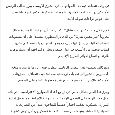
في وقت تتصاعد فيه حدة المواجهات في الشرق الأوسط، يبرز خطاب الرئيس
الأمريكي دونالد ترامب كواجهة لطموحات عسكرية تعكس قدرة واشنطن
على خوض نزاعات طويلة الأمد.
فمن خلال منصته “تروث سوشال”، أكد ترامب أن
الولايات
المتحدة تمتلك
مخزوناً “غير محدود تقريبًا” من الذخائر المتطورة، مشدداً على أن مستويات
التسلح الحالية لم يسبق لها مثيل، مع وجود استراتيجية تعتمد على تخزين
كميات ضخمة من الأسلحة في دول حليفة ومجاورة لمواجهة أي سيناريوهات
طارئة أو اتساع لدوائر الصراع الإقليمي.
ومع ذلك، يصطدم هذا التفاؤل الرئاسي بتقارير فنية، أبرزها ما نشره موقع
“أكسيوس”، تشير إلى تحديات لوجستية معقدة؛ حيث تتضاءل المخزونات
الأمريكية والإسرائيلية بوتيرة تتجاوز قدرة خطوط الإنتاج على التعويض.
ويبرز هذا القلق بشكل خاص في تراجع أعداد الصواريخ الاعتراضية، التي باتت
تمثل حجر الزاوية في التصدي للهجمات الصاروخية الإيرانية، مما يجعل إدارة
الموارد العسكرية بحكمة اختباراً حقيقياً للبنتاجون بعيداً عن التصريحات
السياسية المعلنة، وهو ما حذر منه سابقاً قادة عسكريون أمريكيون كشرط