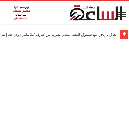
اتفاق تاريخي مع صندوق النقد…مصر تقترب من صرف 2.7 مليار دولار بعد إتمام المراجعتين