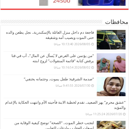
محافظات
فاجعة دم داخل منزل العائلة بالإسكندرية.. نجل يطعن والده
حتى الموت ويصيب أمه وشقيقه
2026/08/05 10:13:40 صباحًا
“من يؤتمن على العرض لا يُسأل عن المال”.. أب في قنا
يرفض كتابة “قائمة المنقولات” لزوج ابنته
2026/08/02 10:16:54 صباحًا
“صدمة الشرقية: طفل يموت.. وجثمانه يختفي”
2026/07/30 9:41:55 صباحًا
“عشق محرم” يهز الصعيد.. تقدم لخطبة الابنة فأحبته الأم وانتهت الحكاية بالإعدام
والمؤبد
2026/07/20 11:25:24 صباحًا
لتجنب خطر الموت.. “الصحة” توضح كيفية الوقاية من
لسعات العقارب ولدغات الثعابين