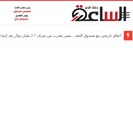
اتفاق تاريخي مع صندوق النقد…مصر تقترب من صرف 2.7 مليار دولار بعد إتمام المراجعتين