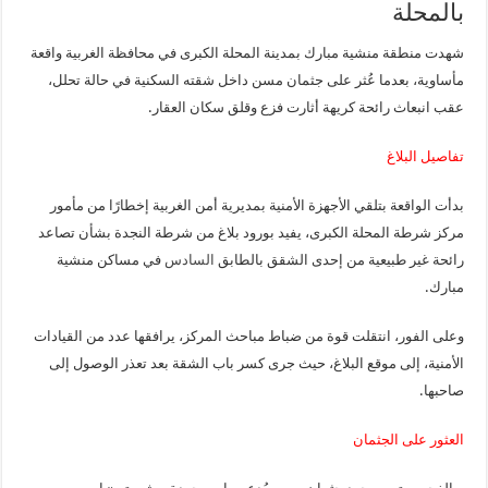
بالمحلة
شهدت منطقة منشية مبارك بمدينة المحلة الكبرى في محافظة الغربية واقعة
مأساوية، بعدما عُثر على جثمان مسن داخل شقته السكنية في حالة تحلل،
عقب انبعاث رائحة كريهة أثارت فزع وقلق سكان العقار.
تفاصيل البلاغ
بدأت الواقعة بتلقي الأجهزة الأمنية بمديرية أمن الغربية إخطارًا من مأمور
مركز شرطة المحلة الكبرى، يفيد بورود بلاغ من شرطة النجدة بشأن تصاعد
رائحة غير طبيعية من إحدى الشقق بالطابق
السادس
في مساكن منشية
مبارك.
وعلى الفور، انتقلت قوة من ضباط مباحث المركز، يرافقها عدد من القيادات
الأمنية، إلى موقع البلاغ، حيث جرى كسر باب الشقة بعد تعذر الوصول إلى
صاحبها.
العثور على الجثمان