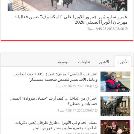
عمرو سليم يُبهر جمهور الأوبرا على “المكشوف” ضمن فعاليات
مهرجان الأوبرا الصيفي 2026
2026/08/06 2:45:06 مساءً
الأخيرة
الأشهر
تعليقات
الوسوم
اعترافات القاضي المزيف: غمزة بـ”100 جنيه للحاجب
وعامل الأسانسير لتقمص شخصية مستشار”
2026/08/07 10:06:19 مساءً
اختراق من الداخل… كيف أربك “حصان طروادة” الصيني
حسابات واشنطن؟
2026/08/07 7:08:17 مساءً
مسك الختام في الأوبرا…طارق طرقان يُحيي ذكريات
الطفولة وعمرو سليم يسحر عروس البحر