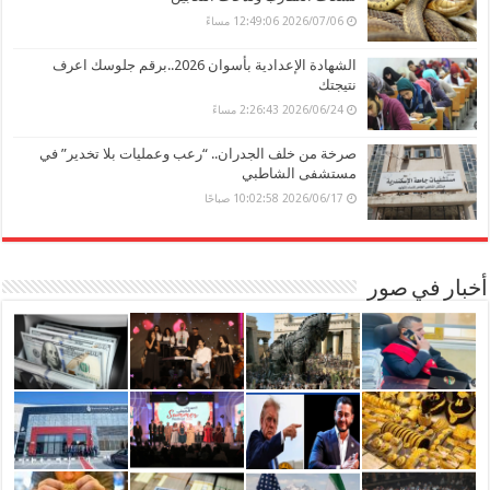
2026/07/06 12:49:06 مساءً
الشهادة الإعدادية بأسوان 2026..برقم جلوسك اعرف
نتيجتك
2026/06/24 2:26:43 مساءً
صرخة من خلف الجدران.. “رعب وعمليات بلا تخدير” في
مستشفى الشاطبي
2026/06/17 10:02:58 صباحًا
أخبار في صور