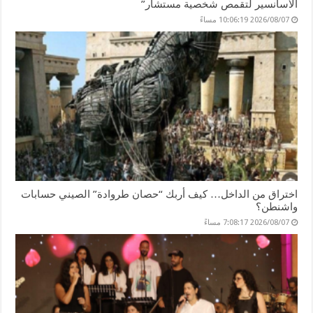
الأسانسير لتقمص شخصية مستشار”
2026/08/07 10:06:19 مساءً
اختراق من الداخل… كيف أربك “حصان طروادة” الصيني حسابات
واشنطن؟
2026/08/07 7:08:17 مساءً