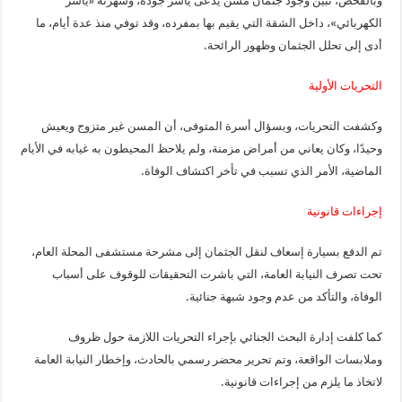
وبالفحص، تبين وجود جثمان مسن يُدعى ياسر جودة، وشهرته «ياسر
الكهربائي»، داخل الشقة التي يقيم بها بمفرده، وقد توفي منذ عدة أيام، ما
أدى إلى تحلل الجثمان وظهور الرائحة.
التحريات الأولية
وكشفت التحريات، وبسؤال أسرة المتوفى، أن المسن غير متزوج ويعيش
وحيدًا، وكان يعاني من أمراض مزمنة، ولم يلاحظ المحيطون به غيابه في الأيام
الماضية، الأمر الذي تسبب في تأخر اكتشاف الوفاة.
إجراءات قانونية
تم الدفع بسيارة إسعاف لنقل الجثمان إلى مشرحة مستشفى المحلة العام،
تحت تصرف النيابة العامة، التي باشرت التحقيقات للوقوف على أسباب
الوفاة، والتأكد من عدم وجود شبهة جنائية.
كما كلفت إدارة البحث الجنائي بإجراء التحريات اللازمة حول ظروف
وملابسات الواقعة، وتم تحرير محضر رسمي بالحادث، وإخطار النيابة العامة
لاتخاذ ما يلزم من إجراءات قانونية.