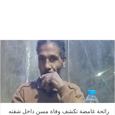
رائحة غامضة تكشف وفاة مسن داخل شقته