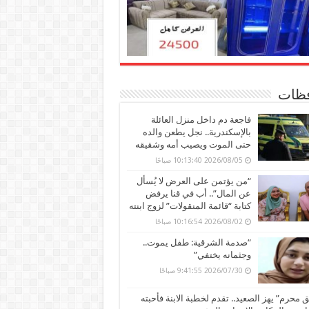
ظات
فاجعة دم داخل منزل العائلة
بالإسكندرية.. نجل يطعن والده
حتى الموت ويصيب أمه وشقيقه
2026/08/05 10:13:40 صباحًا
“من يؤتمن على العرض لا يُسأل
عن المال”.. أب في قنا يرفض
كتابة “قائمة المنقولات” لزوج ابنته
2026/08/02 10:16:54 صباحًا
“صدمة الشرقية: طفل يموت..
وجثمانه يختفي”
2026/07/30 9:41:55 صباحًا
محرم” يهز الصعيد.. تقدم لخطبة الابنة فأحبته