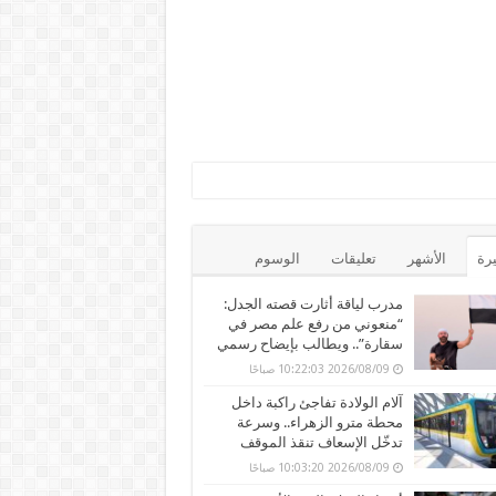
يرة
الأشهر
تعليقات
الوسوم
مدرب لياقة أثارت قصته الجدل:
“منعوني من رفع علم مصر في
سقارة”.. ويطالب بإيضاح رسمي
2026/08/09 10:22:03 صباحًا
آلام الولادة تفاجئ راكبة داخل
محطة مترو الزهراء.. وسرعة
تدخّل الإسعاف تنقذ الموقف
2026/08/09 10:03:20 صباحًا