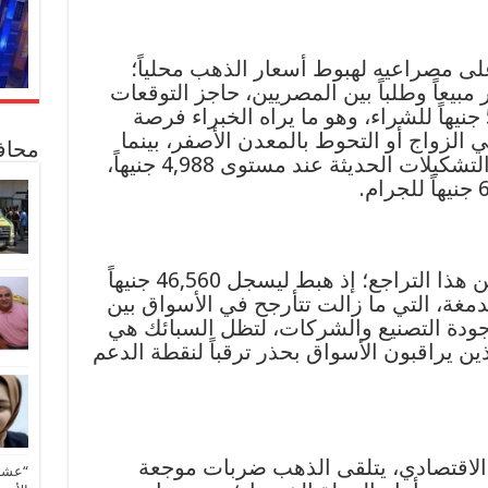
على مصراعيه لهبوط أسعار الذهب محلياً؛
لجرام عيار 21، الأكثر مبيعاً وطلباً بين المصريين، حاجز التوقعات
مسجلاً 5,820 جنيهاً للبيع و5,770 جنيهاً للشراء، وهو ما يراه الخبراء فرصة
 الزواج أو التحوط بالمعدن الأصفر، بينما
محاف
تحرك عيار 18 الأكثر جاذبية في التشكيلات الحديثة عند مستوى 4,988 جنيهاً،
ولم يكن الجنيه الذهب بمعزل عن هذا التراجع؛ إذ هبط ليسجل 46,560 جنيهاً
مغة، التي ما زالت تتأرجح في الأسواق بين
 بحسب جودة التصنيع والشركات، لتظل السبائك هي
الذين يراقبون الأسواق بحذر ترقباً لنقطة الدعم
الاقتصادي، يتلقى الذهب ضربات موجعة
“عشق 