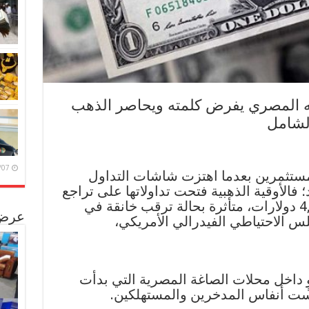
نيه المصري يفرض كلمته ويحاصر الذهب
الشامل
6/08/07
مستثمرين بعدما اهتزت شاشات التداول
 فالأوقية الذهبية فتحت تداولاتها على تراجع
حاد لتستقر قرب مستويات 4,109 دولارات، متأثرة بحالة ترقب خانقة في
عرض 
لس الاحتياطي الفيدرالي الأمريكي،
ٍ داخل محلات الصاغة المصرية التي بدأت
ست أنفاس المدخرين والمستهلكين.