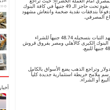
المصري أمام العملة الخضراء؛ حيث تراجع
الأم 
الدولار الأمريكي بوضوح ليستقر بقوة تحت حاجز الـ 49 جنيهاً في كافة البنوك
6/07/20
دفوعاً بتدفقات نقدية ضخمة وانتعاش مشهود
طاع المصرفي.
البنك المركزي المصري قاد مشهد الثبات بتسجيله 48.74 جنيهاً للشراء
 تلاحقت البنوك الكبرى كالأهلي ومصر بفروق قروش
دولار وتراجع الذهب يضع الأسواق بالكامل
م ملامح خريطة استثمارية جديدة كلياً
لبيع أو الشراء.
أخبا