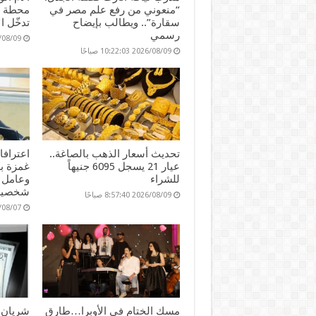
“منعوني من رفع علم مصر في
محطة م
سقارة”.. ويطالب بإيضاح
تدخّل ا
رسمي
2026/08/09 :20
2026/08/09 10:22:03 صباحًا
تحديث أسعار الذهب بالصاغة..
اعتراف
عيار 21 يسجل 6095 جنيهاً
للشراء
وعامل 
شخصية
2026/08/09 8:57:40 صباحًا
2026/08/07 :19
مسك الختام في الأوبرا…طارق
شريان ا