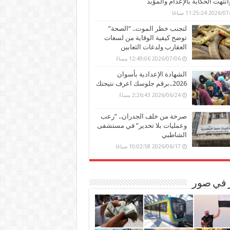
وانتهت الحكاية بالإعدام والمؤبد
202 11:25:24 صباحًا
لتجنب خطر الموت.. “الصحة”
توضح كيفية الوقاية من لسعات
العقارب ولدغات الثعابين
2026/07/06 12:49:06 مساءً
الشهادة الإعدادية بأسوان
2026..برقم جلوسك اعرف نتيجتك
2026/06/24 2:26:43 مساءً
صرخة من خلف الجدران.. “رعب
وعمليات بلا تخدير” في مستشفى
الشاطبي
2026/06/17 10:02:58 صباحًا
ر في صور