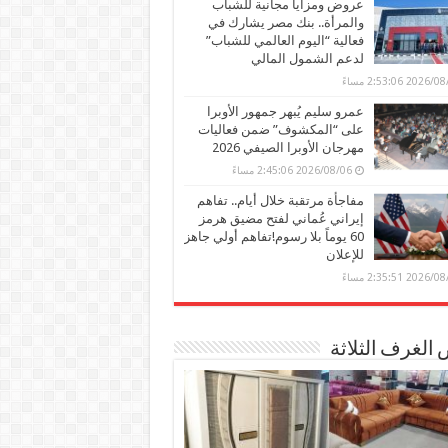
عروض ومزايا مجانية للشباب
والمرأة.. بنك مصر يشارك في
فعالية “اليوم العالمي للشباب”
لدعم الشمول المالي
2026 2:53:06 مساءً
عمرو سليم يُبهر جمهور الأوبرا
على “المكشوف” ضمن فعاليات
مهرجان الأوبرا الصيفي 2026
2026/08/06 2:45:06 مساءً
مفاجأة مرتقبة خلال أيام.. تفاهم
إيراني عُماني لفتح مضيق هرمز
60 يوماً بلا رسوم!تفاهم أولي جاهز
للإعلان
2026 2:35:51 مساءً
الغرف الثلاثة