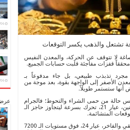
/08/06
غة تشتعل والذهب يكسر التوقعات
ة لا تتوقف عن الحركة، والمعدن النفيس
حققاً قفزات مفاجئة قلبت حسابات الجميع.
 مجرد تذبذب طبيعي، بل جاء مدفوعاً بـ
/08/06
عدن الأصفر إلى الواجهة بقوة، بعد موجة من
 أنها ستستمر طويلاً.
س حالة من حمى الشراء والتحوط؛ فالجرام
عرض 
الأكثر شعبية وطلباً بين المواطنين، عيار 21، تحرك بسرعة ليتجاوز حاجز الـ
في الوقت نفسه، حلق العيار النقي والفاخر، عيار 24، فوق مستويات الـ 7200