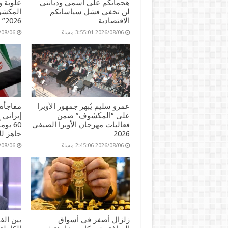
هجماتكم على اسمي وديانتي
علوبة 
لن تخفي فشل سياساتكم
المكشوف
الاقتصادية
2026”
2026/08/06 3:55:01 مساءً
2026/08/06 45
عمرو سليم يُبهر جمهور الأوبرا
مفاجأة 
على “المكشوف” ضمن
إيراني 
فعاليات مهرجان الأوبرا الصيفي
60 يو
2026
جاهز لل
2026/08/06 2:45:06 مساءً
2026/08/06 51
زلزال أصفر في أسواق
بين ال