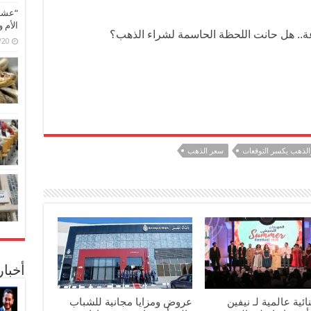
“عشق 
الأم 
اغة.. هل حانت اللحظة الحاسمة لشراء الذهب؟
6/07/20
والذهب يكسر التوقعات
سعر الذهب
أخبا
ائية عالمية لـ نيفين
عروض ومزايا مجانية للشباب