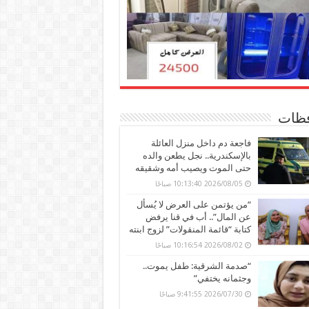
ظات
فاجعة دم داخل منزل العائلة
بالإسكندرية.. نجل يطعن والده
حتى الموت ويصيب أمه وشقيقه
2026/08/05 10:13:40 صباحًا
“من يؤتمن على العرض لا يُسأل
عن المال”.. أب في قنا يرفض
كتابة “قائمة المنقولات” لزوج ابنته
2026/08/02 10:16:54 صباحًا
“صدمة الشرقية: طفل يموت..
وجثمانه يختفي”
2026/07/30 9:41:55 صباحًا