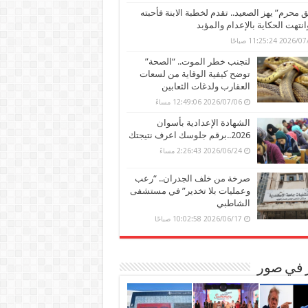
محرم” يهز الصعيد.. تقدم لخطبة الابنة فأحبته
وانتهت الحكاية بالإعدام والمؤبد
202 11:25:24 صباحًا
لتجنب خطر الموت.. “الصحة”
توضح كيفية الوقاية من لسعات
العقارب ولدغات الثعابين
2026/07/06 12:49:06 مساءً
الشهادة الإعدادية بأسوان
2026..برقم جلوسك اعرف نتيجتك
2026/06/24 2:26:43 مساءً
صرخة من خلف الجدران.. “رعب
وعمليات بلا تخدير” في مستشفى
الشاطبي
2026/06/17 10:02:58 صباحًا
ر في صور