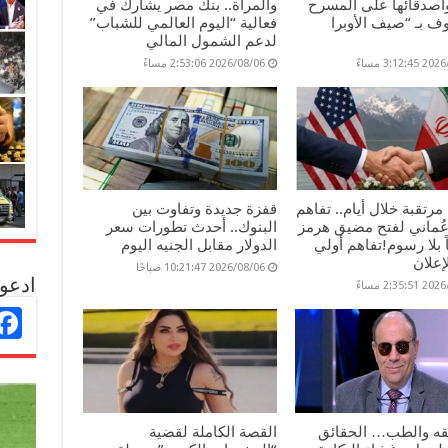
وأصدقائها على المسرح
والمرأة.. بنك مصر يشارك في
 بـ “صيف الأوبرا
فعالية “اليوم العالمي للشباب”
لدعم الشمول المالي
3:12: مساءً
2026/08/06 2:53:06 مساءً
مرتقبة خلال أيام.. تفاهم
قفزة جديدة وتفاوت بين
عُماني لفتح مضيق هرمز
البنوك.. أحدث تطورات سعر
ماً بلا رسوم!تفاهم أولي
الدولار مقابل الجنيه اليوم
إعلان
2026/08/06 10:21:47 صباحًا
ادعو 
2:35: مساءً
فقه والطب… الحقائق
القصة الكاملة لقضية