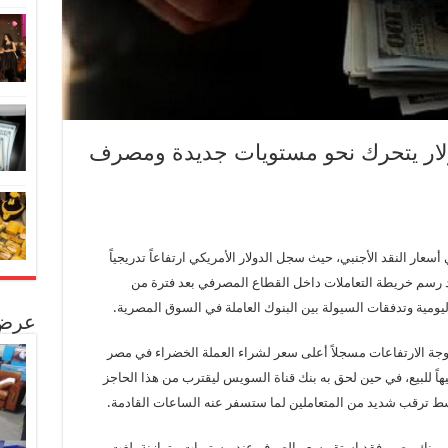
دولار يتحرك نحو مستويات جديدة ومصرف
ر النقد الأجنبي، حيث سجل الدولار الأمريكي ارتفاعاً تدريجياً
يد رسم خريطة التعاملات داخل القطاع المصرفي بعد فترة من
ليومية وتدفقات السيولة بين البنوك العاملة في السوق المصرية.
عرض 
جة الارتفاعات مسجلاً أعلى سعر لشراء العملة الخضراء في مصر
إلى مستوى 51.92 جنيهاً للشراء و52.02 جنيهاً للبيع، في حين لحق به بنك قناة السويس ليقترب من هذا الحاجز
ري وبنك مصر، فقد استقر سعر الصرف عند مستويات متوازنة بلغت