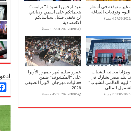
 غير متوقعة في أسعار
عبدالرحمن السيد لـ” ترامب”:
ليوم وتوقعات الصاغة
هجماتكم على اسمي وديانتي
لن تخفي فشل سياساتكم
4:57: مساءً
الاقتصادية
2026/08/06 3:55:01 مساءً
مزايا مجانية للشباب
عمرو سليم يُبهر جمهور الأوبرا
ادعو 
ة.. بنك مصر يشارك في
على “المكشوف” ضمن
“اليوم العالمي للشباب”
فعاليات مهرجان الأوبرا الصيفي
لشمول المالي
2026
2:53: مساءً
2026/08/06 2:45:06 مساءً