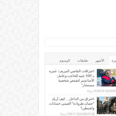
يرة
الأشهر
تعليقات
الوسوم
اعترافات القاضي المزيف: غمزة
بـ”100 جنيه للحاجب وعامل
الأسانسير لتقمص شخصية
مستشار”
202 10:06:19 مساءً
اختراق من الداخل… كيف أربك
“حصان طروادة” الصيني حسابات
واشنطن؟
2026/08/07 7:08:17 مساءً