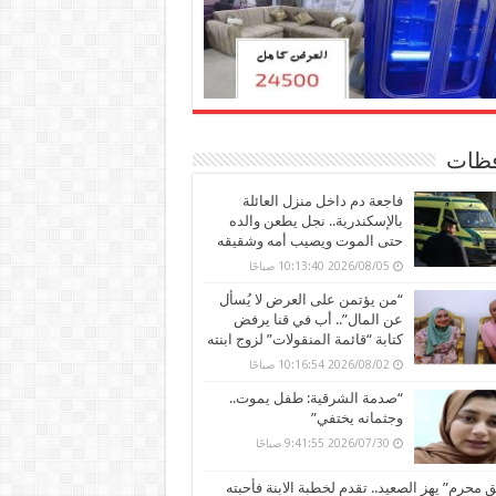
ظات
فاجعة دم داخل منزل العائلة
بالإسكندرية.. نجل يطعن والده
حتى الموت ويصيب أمه وشقيقه
2026/08/05 10:13:40 صباحًا
“من يؤتمن على العرض لا يُسأل
عن المال”.. أب في قنا يرفض
كتابة “قائمة المنقولات” لزوج ابنته
2026/08/02 10:16:54 صباحًا
“صدمة الشرقية: طفل يموت..
وجثمانه يختفي”
2026/07/30 9:41:55 صباحًا
محرم” يهز الصعيد.. تقدم لخطبة الابنة فأحبته