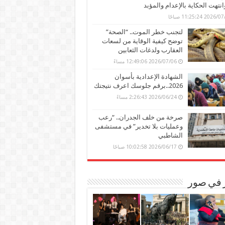
وانتهت الحكاية بالإعدام والمؤبد
202 11:25:24 صباحًا
لتجنب خطر الموت.. “الصحة”
توضح كيفية الوقاية من لسعات
العقارب ولدغات الثعابين
2026/07/06 12:49:06 مساءً
الشهادة الإعدادية بأسوان
2026..برقم جلوسك اعرف نتيجتك
2026/06/24 2:26:43 مساءً
صرخة من خلف الجدران.. “رعب
وعمليات بلا تخدير” في مستشفى
الشاطبي
2026/06/17 10:02:58 صباحًا
ر في صور