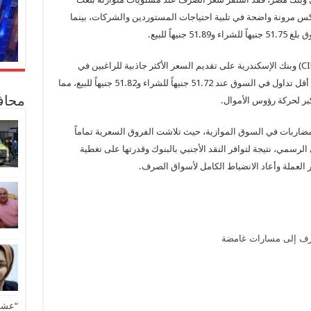
جنيهاً للبيع، وهو ما يعكس مرونة واضحة في تلبية احتياجات المستوردين والشركات، بينما
هاً للبيع.
على الجانب الآخر، حافظ البنك التجاري الدولي (CIB) وبنك الإسكندرية على تقديم السعر الأكثر جاذبية للراغبين في
الشراء من المواطنين، حيث سجل الأخضر لديهما أقل تداول في السوق عند 51.72 جنيهاً للشراء و51.82 جنيهاً للبيع، مما
كبر لحركة رؤوس الأموال.
محاف
للمضاربات في السوق الموازية، حيث تلاشت الفروق السعرية تماماً
الرسمي، نتيجة لتوافر النقد الأجنبي بالبنوك وقدرتها على تغطية
 العملة وأعاد الانضباط الكامل لأسواق الصرف.
صرف إلى مسارات غامضة
“عشق 