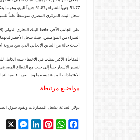
51.77 جنيهاً للشراء و51.87 
سجل البنك المركزي المصري متوسطاً عاماً للسوق بلغ 51.75 جنيهاً للشراء و51.89 جني
أحدث حالة من التباين الإيجابي الذي يتيح مرونة أ
المفاجأة الأكبر تمثلت في الاختفاء شبه الكامل 
لتسير الأسعار جنباً إلى جنب مع القطاع المصرفي 
الاعتمادات المستندية، مما وجه ضربة قاضية لتجار
مواضيع مرتبطة
دولار الصاغة يشعل المضاربات ويقود سوق ال
X
M
Li
Pi
W
F
es
n
nt
h
ac