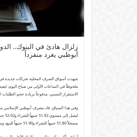
زلزال هادئ في البنوك.. ال
أبوظبي يغرد منفرداً
شهدت أسواق الصرف المحلية تحركات جديدة في أسعا
ملحوظاً في الساعات الأولى من صباح اليوم، ليع
الاستقرار النسبي، مدفوعاً بزيادة حجم الطلبات ا
وفي هذا السياق، قاد مصرف أبوظبي الإسلامي مو
ليصل 
مسجلاً 51.80 جنيهاً للشراء و51.90 جنيهاً للبيع، وسط ترقب شديد من المتعاملين لما ستسفر عنه الساعات القادمة.
أما في أكبر بنكين حكوميين، البنك الأهلي المص