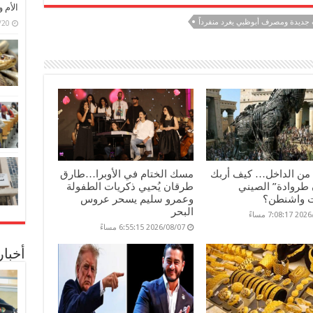
الأم 
ت جديدة ومصرف أبوظبي يغرد منفرداً
6/07/20
 من الداخل… كيف أربك
مسك الختام في الأوبرا…طارق
طروادة” الصيني
طرقان يُحيي ذكريات الطفولة
 واشنطن؟
وعمرو سليم يسحر عروس
البحر
7:08: مساءً
2026/08/07 6:55:15 مساءً
أخبا