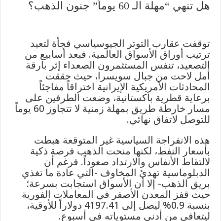
هل تنهي “مهلة الـ 60 يوماً” جنون الذهب؟
توقفت عقارب التوتر الجيوسياسي فجأة لتعيد
ترتيب أوراق الأسواق العالمية. فبعد أسابيع من
التصعيد، تنفس المستثمرون الصعداء إثر بارقة
أمل لاحت من جبال سويسرا، حيث حققت
المحادثات الأمريكية الإيرانية اختراقاً مفاجئاً
برعاية قطرية باكستانية، وضعت الطرفين على
مسار خارطة طريق بمهلة زمنية لا تتجاوز 60 يوماً
للتوصل لاتفاق نهائي.
هذه الانفراجة السياسية غير المتوقعة هبطت
بأسعار النفط، لكنها منحت الذهب فرصة ذكية
لالتقاط الأنفاس والارتداد صعوداً. فرغم أن
الدبلوماسية تهدئ المخاوف -التي عادة ما تغذي
بريق الذهب- إلا أن الأسواق استجابت بسرعة؛
حيث قفز المعدن الأصفر في المعاملات الفورية
بنسبة 0.9% ليصل إلى 4197.41 دولاراً للأوقية،
ليتعافى من أدنى مستوياته في أسبوع.