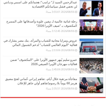
عبدالرحمن السيد لـ” ترامب”: هجماتكم على اسمي وديانتي
لن تخفي فشل سياساتكم الاقتصادية
2026/08/06 3:55:01 مساءً
رحلة غنائية عالمية لـ نيفين علوبة وأصدقائها على المسرح
المكشوف بـ “صيف الأوبرا 2026”
2026/08/06 3:12:45 مساءً
عروض ومزايا مجانية للشباب والمرأة.. بنك مصر يشارك في
فعالية “اليوم العالمي للشباب” لدعم الشمول المالي
2026/08/06 2:53:06 مساءً
عمرو سليم يُبهر جمهور الأوبرا على “المكشوف” ضمن
فعاليات مهرجان الأوبرا الصيفي 2026
2026/08/06 2:45:06 مساءً
مفاجأة مرتقبة خلال أيام.. تفاهم إيراني عُماني لفتح مضيق
هرمز 60 يوماً بلا رسوم!تفاهم أولي جاهز للإعلان
2026/08/06 2:35:51 مساءً