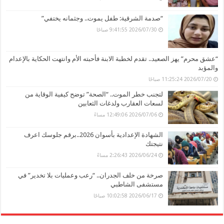
“صدمة الشرقية: طفل يموت.. وجثمانه يختفي”
2026/07/30 9:41:55 صباحًا
“عشق محرم” يهز الصعيد.. تقدم لخطبة الابنة فأحبته الأم وانتهت الحكاية بالإعدام
والمؤبد
2026/07/20 11:25:24 صباحًا
لتجنب خطر الموت.. “الصحة” توضح كيفية الوقاية من
لسعات العقارب ولدغات الثعابين
2026/07/06 12:49:06 مساءً
الشهادة الإعدادية بأسوان 2026..برقم جلوسك اعرف
نتيجتك
2026/06/24 2:26:43 مساءً
صرخة من خلف الجدران.. “رعب وعمليات بلا تخدير” في
مستشفى الشاطبي
2026/06/17 10:02:58 صباحًا