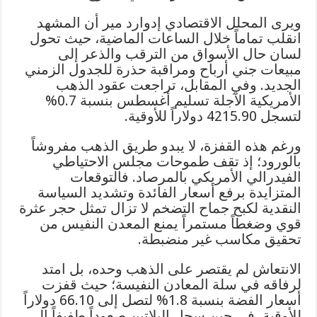
ويرى المحلل الاقتصادي إدوارد مير أن المشهد
انقلب تماماً خلال الساعات الماضية، حيث تحول
لسان حال الأسواق من الترقب والذعر إلى
مبيعات جني أرباح ومراقبة حذرة للجدول الزمني
الجديد. وفي المقابل، تراجعت عقود الذهب
الأمريكية الآجلة تسليم أغسطس بنسبة 0.7%
لتسجل 4215.90 دولاراً للأوقية.
ورغم هذه القفزة، لا يبدو طريق الذهب مفروشاً
بالورود؛ إذ تقف طموحات مجلس الاحتياطي
الفيدرالي الأمريكي بالمرصاد. فالتوقعات
المتزايدة برفع أسعار الفائدة وتشديد السياسة
النقدية لكبح جماح التضخم لا تزال تمثل حجر عثرة
قوي وضغطاً مستمراً يمنع المعدن النفيس من
تحقيق مكاسب غير منضبطة.
الانتعاش لم يقتصر على الذهب وحده، بل امتد
لرفاقه في سلة المعادن النفيسة؛ حيث قفزت
أسعار الفضة بنسبة 1.8% لتصل إلى 66.10 دولاراً
للأوقية، في حين سجل البلاتين صعوداً طفيفاً إلى