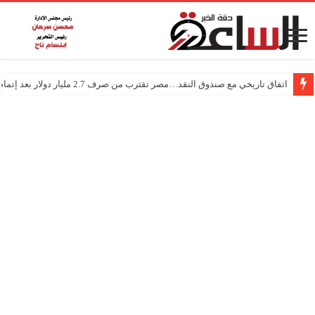
اتفاق تاريخي مع صندوق النقد…مصر تقترب من صرف 2.7 مليار دولار بعد إتمام المراجعتين
درجات الحرارة اليوم في مصر… أجواء باردة مع أمطار خفيفة