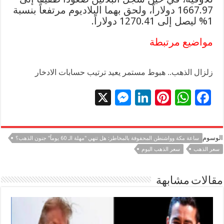
1667.97 دولاراً، ولحق بهما البلاديوم مرتفعاً بنسبة
1% ليصل إلى 1270.41 دولاراً.
مواضيع مرتبطة
زلزال الذهب.. هبوط مستمر يعيد ترتيب حسابات الادخار
X
M
Li
Pi
W
F
es
n
nt
h
ac
se
k
er
at
e
الوسوم
ساعة مكة وواشنطن المحفوفة بالمخاطر: هل تنهي "مهلة الـ 60 يوماً" جنون الذهب؟
n
e
es
sA
b
سعر الذهب
سعر الذهب اليوم
g
dI
t
p
o
er
n
p
o
مقالات مشابهة
k