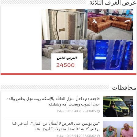
عرض الغرف الثلاثة
محافظات
فاجعة دم داخل منزل العائلة بالإسكندرية.. نجل يطعن والده
حتى الموت ويصيب أمه وشقيقه
2026/08/05 10:13:40 صباحًا
“من يؤتمن على العرض لا يُسأل عن المال”.. أب في قنا
يرفض كتابة “قائمة المنقولات” لزوج ابنته
2026/08/02 10:16:54 صباحًا