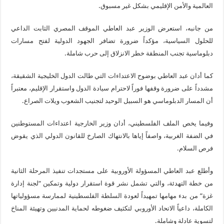
العالمية والأمن الإقليمي بشكل غير مسبوق.
من جانبه، استعرض الوزير عبد العاطي الموقف المصري الثابت الداعي
للحلول السياسية، مؤكداً ضرورة تضافر الجهود الدولية لفتح مسارات
دبلوماسية تجنب المنطقة خطر الانزلاق إلى حرب شاملة.
كما أدان عبد العاطي بوضوح الاعتداءات التي طالت الدول الخليجية الشقيقة،
مشدداً على ضرورة وقفها فوراً لاحترام سيادة الدول واستقرار الإقليم، معتبراً
أن المسار الدبلوماسي هو السبيل الوحيد لتجنيب الشعوب ويلات الصراع.
وفيما يخص الملف الفلسطيني، أدان وزير الخارجية اعتداءات المستوطنين
في الضفة الغربية، واصفاً إياها بالانتهاك الصارخ للقانون الدولي الذي يقوض
فرص السلام.
وأطلع عبد العاطي المسؤولة الأوروبية على مستجدات تنفيذ المرحلة الثانية
من خطة التهدئة، والتي تشمل نشر قوة استقرار دولية وتمكين “لجنة إدارة
غزة” من بدء مهامها تمهيداً لعودة السلطة الفلسطينية لممارسة مسؤولياتها
الكاملة، داعياً الاتحاد الأوروبي لتكثيف ضغوطه لحماية المدنيين وتهيئة المناخ
لتسوية عادلة وشاملة.