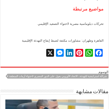
مواضيع مرتبطة
تحركات دبلوماسية مصرية لاحتواء التصعيد الإقليمي
القاهرة وطهران: مشاورات مكثفة لضبط إيقاع التهدئة الإقليمية
X
M
Li
Pi
W
F
es
n
nt
h
ac
se
k
er
at
e
الوسوم
n
e
es
sA
b
شراكة استراتيجية للتهدئة.. الاتحاد الأوروبي يعول على الدور المصري لاحتواء أزمات المنطقة
g
dI
t
p
o
er
n
p
o
مقالات مشابهة
k