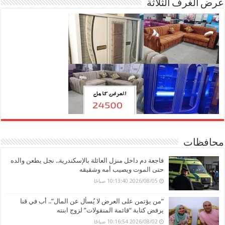
عرض الغرف الثلاثة
محافظات
فاجعة دم داخل منزل العائلة بالإسكندرية.. نجل يطعن والده
حتى الموت ويصيب أمه وشقيقه
2026/08/05 10:13:40 صباحًا
“من يؤتمن على العرض لا يُسأل عن المال”.. أب في قنا
يرفض كتابة “قائمة المنقولات” لزوج ابنته
2026/08/02 10:16:54 صباحًا