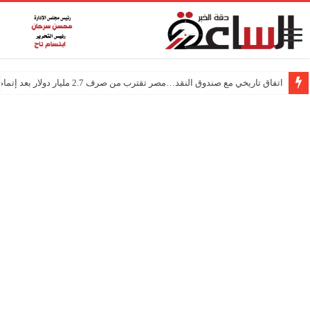
اتفاق تاريخي مع صندوق النقد…مصر تقترب من صرف 2.7 مليار دولار بعد إتمام المراجعتين