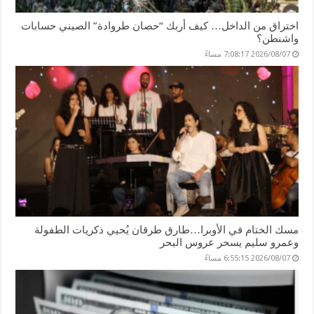
اختراق من الداخل… كيف أربك “حصان طروادة” الصيني حسابات
واشنطن؟
2026/08/07 7:08:17 مساءً
مسك الختام في الأوبرا…طارق طرقان يُحيي ذكريات الطفولة
وعمرو سليم يسحر عروس البحر
2026/08/07 6:55:15 مساءً