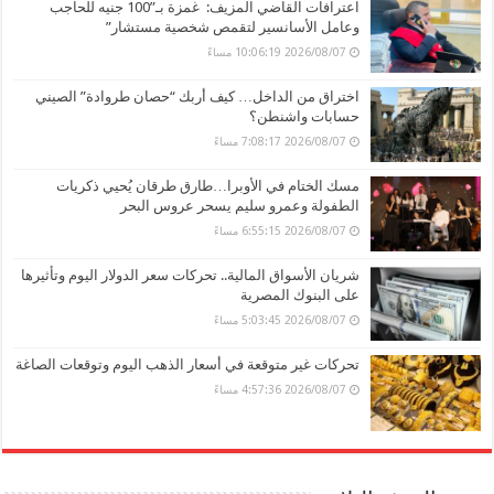
اعترافات القاضي المزيف: غمزة بـ”100 جنيه للحاجب
وعامل الأسانسير لتقمص شخصية مستشار”
2026/08/07 10:06:19 مساءً
اختراق من الداخل… كيف أربك “حصان طروادة” الصيني
حسابات واشنطن؟
2026/08/07 7:08:17 مساءً
مسك الختام في الأوبرا…طارق طرقان يُحيي ذكريات
الطفولة وعمرو سليم يسحر عروس البحر
2026/08/07 6:55:15 مساءً
شريان الأسواق المالية.. تحركات سعر الدولار اليوم وتأثيرها
على البنوك المصرية
2026/08/07 5:03:45 مساءً
تحركات غير متوقعة في أسعار الذهب اليوم وتوقعات الصاغة
2026/08/07 4:57:36 مساءً