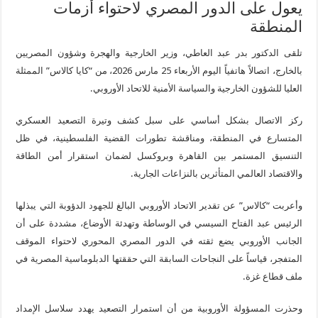
يعول على الدور المصري لاحتواء أزمات
المنطقة
تلقى الدكتور بدر عبد العاطي، وزير الخارجية والهجرة وشؤون المصريين
بالخارج، اتصالاً هاتفياً اليوم الأربعاء 25 مارس 2026، من “كايا كالاس” الممثلة
العليا للشؤون الخارجية والسياسة الأمنية للاتحاد الأوروبي.
ركز الاتصال بشكل أساسي على سبل كشف وتيرة التصعيد العسكري
المتسارع في المنطقة، ومناقشة تطورات القضية الفلسطينية، في ظل
التنسيق المستمر بين القاهرة وبروكسل لضمان استقرار أمن الطاقة
والاقتصاد العالمي المتأثرين بالنزاعات الجارية.
وأعربت “كالاس” عن تقدير الاتحاد الأوروبي البالغ
للجهود
الدؤوبة التي يبذلها
الرئيس عبد الفتاح السيسي في الوساطة وتهدئة الأوضاع، مشددة على أن
الجانب الأوروبي يضع ثقته في الدور المصري المحوري لاحتواء الموقف
المتفجر، قياساً على النجاحات السابقة التي حققتها الدبلوماسية المصرية في
ملف قطاع غزة.
وحذرت المسؤولة الأوروبية من أن استمرار التصعيد يهدد سلاسل الإمداد