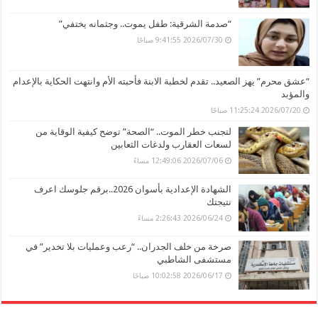
“صدمة الشرقية: طفل يموت.. وجثمانه يختفي”
2026/07/30 9:41:55 صباحًا
“عشق محرم” يهز الصعيد.. تقدم لخطبة الابنة فأحبته الأم وانتهت الحكاية بالإعدام
والمؤبد
2026/07/20 11:25:24 صباحًا
لتجنب خطر الموت.. “الصحة” توضح كيفية الوقاية من
لسعات العقارب ولدغات الثعابين
2026/07/06 12:49:06 مساءً
الشهادة الإعدادية بأسوان 2026..برقم جلوسك اعرف
نتيجتك
2026/06/24 2:26:43 مساءً
صرخة من خلف الجدران.. “رعب وعمليات بلا تخدير” في
مستشفى الشاطبي
2026/06/17 10:02:58 صباحًا