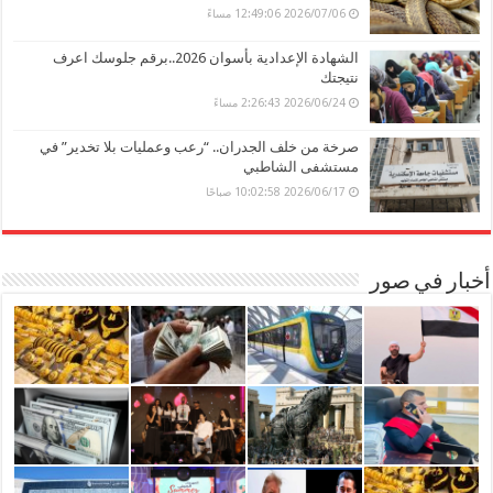
2026/07/06 12:49:06 مساءً
الشهادة الإعدادية بأسوان 2026..برقم جلوسك اعرف
نتيجتك
2026/06/24 2:26:43 مساءً
صرخة من خلف الجدران.. “رعب وعمليات بلا تخدير” في
مستشفى الشاطبي
2026/06/17 10:02:58 صباحًا
أخبار في صور