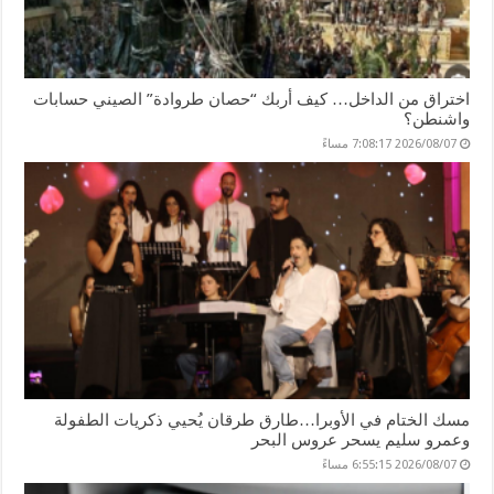
اختراق من الداخل… كيف أربك “حصان طروادة” الصيني حسابات
واشنطن؟
2026/08/07 7:08:17 مساءً
مسك الختام في الأوبرا…طارق طرقان يُحيي ذكريات الطفولة
وعمرو سليم يسحر عروس البحر
2026/08/07 6:55:15 مساءً