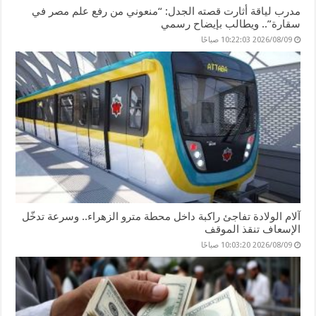
مدرب لياقة أثارت قصته الجدل: “منعوني من رفع علم مصر في
سقارة”.. ويطالب بإيضاح رسمي
2026/08/09 10:22:03 صباحًا
آلام الولادة تفاجئ راكبة داخل محطة مترو الزهراء.. وسرعة تدخّل
الإسعاف تنقذ الموقف
2026/08/09 10:03:20 صباحًا