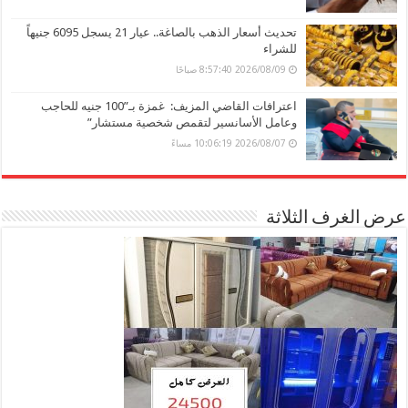
تحديث أسعار الذهب بالصاغة.. عيار 21 يسجل 6095 جنيهاً
للشراء
2026/08/09 8:57:40 صباحًا
اعترافات القاضي المزيف: غمزة بـ”100 جنيه للحاجب
وعامل الأسانسير لتقمص شخصية مستشار”
2026/08/07 10:06:19 مساءً
عرض الغرف الثلاثة