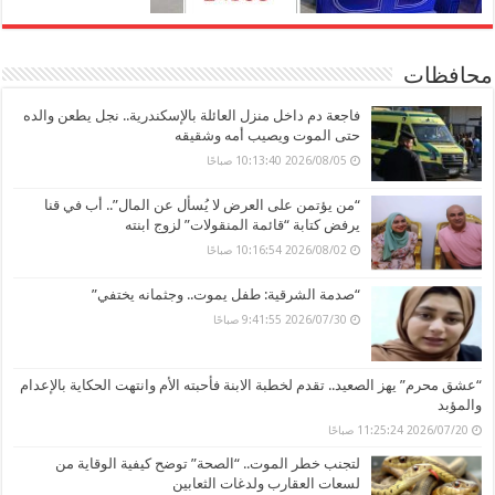
محافظات
فاجعة دم داخل منزل العائلة بالإسكندرية.. نجل يطعن والده
حتى الموت ويصيب أمه وشقيقه
2026/08/05 10:13:40 صباحًا
“من يؤتمن على العرض لا يُسأل عن المال”.. أب في قنا
يرفض كتابة “قائمة المنقولات” لزوج ابنته
2026/08/02 10:16:54 صباحًا
“صدمة الشرقية: طفل يموت.. وجثمانه يختفي”
2026/07/30 9:41:55 صباحًا
“عشق محرم” يهز الصعيد.. تقدم لخطبة الابنة فأحبته الأم وانتهت الحكاية بالإعدام
والمؤبد
2026/07/20 11:25:24 صباحًا
لتجنب خطر الموت.. “الصحة” توضح كيفية الوقاية من
لسعات العقارب ولدغات الثعابين