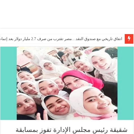
اتفاق تاريخي مع صندوق النقد…مصر تقترب من صرف 2.7 مليار دولار بعد إتمام المراجعتين
درجات الحرارة اليوم في مصر… أجواء باردة مع أمطار خفيفة
شقيقة رئيس مجلس الإدارة تفوز بمسابقة