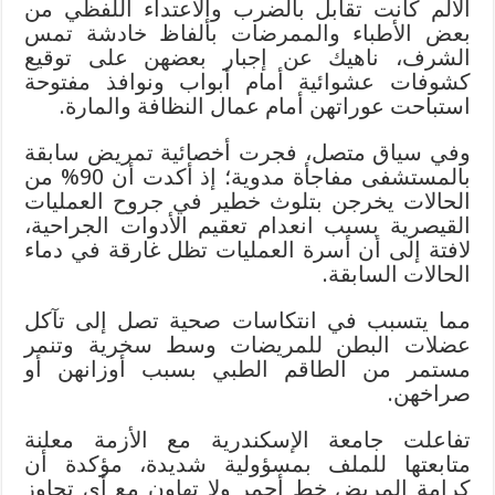
الألم كانت تقابل بالضرب والاعتداء اللفظي من
بعض الأطباء والممرضات بألفاظ خادشة تمس
الشرف، ناهيك عن إجبار بعضهن على توقيع
كشوفات عشوائية أمام أبواب ونوافذ مفتوحة
استباحت عوراتهن أمام عمال النظافة والمارة.
وفي سياق متصل، فجرت أخصائية تمريض سابقة
بالمستشفى مفاجأة مدوية؛ إذ أكدت أن 90% من
الحالات يخرجن بتلوث خطير في جروح العمليات
القيصرية بسبب انعدام تعقيم الأدوات الجراحية،
لافتة إلى أن أسرة العمليات تظل غارقة في دماء
الحالات السابقة.
مما يتسبب في انتكاسات صحية تصل إلى تآكل
عضلات البطن للمريضات وسط سخرية وتنمر
مستمر من الطاقم الطبي بسبب أوزانهن أو
صراخهن.
تفاعلت جامعة الإسكندرية مع الأزمة معلنة
متابعتها للملف بمسؤولية شديدة، مؤكدة أن
كرامة المريض خط أحمر ولا تهاون مع أي تجاوز