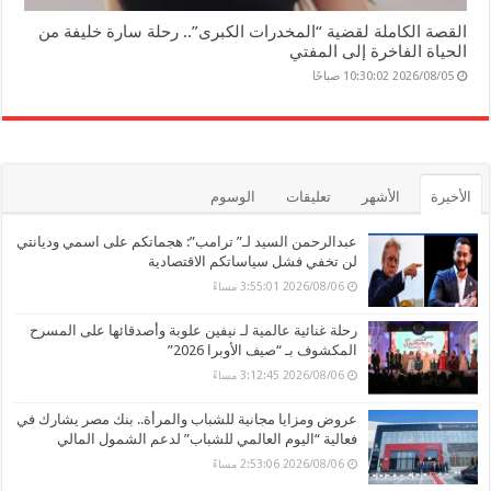
القصة الكاملة لقضية “المخدرات الكبرى”.. رحلة سارة خليفة من
الحياة الفاخرة إلى المفتي
2026/08/05 10:30:02 صباحًا
الأخيرة
الأشهر
تعليقات
الوسوم
عبدالرحمن السيد لـ” ترامب”: هجماتكم على اسمي وديانتي
لن تخفي فشل سياساتكم الاقتصادية
2026/08/06 3:55:01 مساءً
رحلة غنائية عالمية لـ نيفين علوبة وأصدقائها على المسرح
المكشوف بـ “صيف الأوبرا 2026”
2026/08/06 3:12:45 مساءً
عروض ومزايا مجانية للشباب والمرأة.. بنك مصر يشارك في
فعالية “اليوم العالمي للشباب” لدعم الشمول المالي
2026/08/06 2:53:06 مساءً