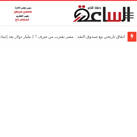
اتفاق تاريخي مع صندوق النقد…مصر تقترب من صرف 2.7 مليار دولار بعد إتمام المراجعتين
درجات الحرارة اليوم في مصر… أجواء باردة مع أمطار خفيفة