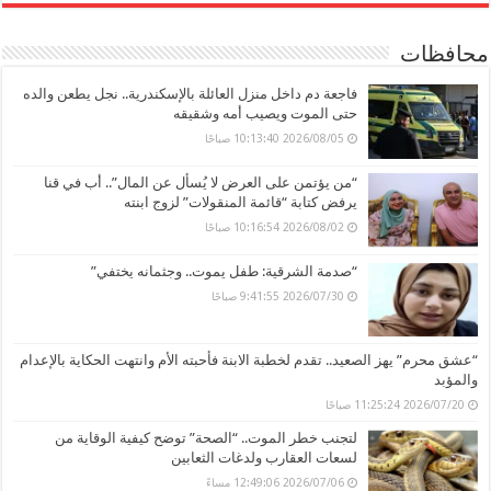
محافظات
فاجعة دم داخل منزل العائلة بالإسكندرية.. نجل يطعن والده
حتى الموت ويصيب أمه وشقيقه
2026/08/05 10:13:40 صباحًا
“من يؤتمن على العرض لا يُسأل عن المال”.. أب في قنا
يرفض كتابة “قائمة المنقولات” لزوج ابنته
2026/08/02 10:16:54 صباحًا
“صدمة الشرقية: طفل يموت.. وجثمانه يختفي”
2026/07/30 9:41:55 صباحًا
“عشق محرم” يهز الصعيد.. تقدم لخطبة الابنة فأحبته الأم وانتهت الحكاية بالإعدام
والمؤبد
2026/07/20 11:25:24 صباحًا
لتجنب خطر الموت.. “الصحة” توضح كيفية الوقاية من
لسعات العقارب ولدغات الثعابين
2026/07/06 12:49:06 مساءً