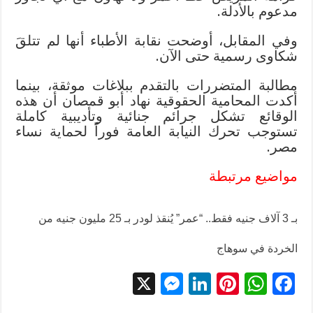
مدعوم بالأدلة.
وفي المقابل، أوضحت نقابة الأطباء أنها لم تتلقَ
شكاوى رسمية حتى الآن.
مطالبة المتضررات بالتقدم ببلاغات موثقة، بينما
أكدت المحامية الحقوقية نهاد أبو قمصان أن هذه
الوقائع تشكل جرائم جنائية وتأديبية كاملة
تستوجب تحرك النيابة العامة فوراً لحماية نساء
مصر.
مواضيع مرتبطة
بـ 3 آلاف جنيه فقط.. “عمر” يُنقذ لودر بـ 25 مليون جنيه من
الخردة في سوهاج
X
M
Li
Pi
W
F
es
n
nt
h
ac