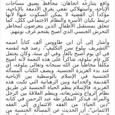
واقع يتنازعه اتجاهان: محافظ يضيق مساحات
الإباحة، واستهلاكي نفعي يغرق الأدمغة بالإباحية،
مؤكداً أن القضية لا يمكن السكوت عنها! لأنها
ترتبط بكيان الأسرة والنظام الاجتماعي ككل، كما
تتعلق بمستقبل الأطفال الذين يتعرضون لمخاطر
التحرش الجنسي الذي أصبح يقتحم غرف نومهم.
وأشار إلى أن ابن طاووس ألف كتاباً اسمه
“التشريف ببلوغ سن التكليف”، رصد فيه لنفسه
في أي يوم أصبح بالغاً، وفي أي سنة، وكان يحتفل
كل عام ببلوغه، شاكراً على هذه النعمة لأنه أصبح
مكلّفاً مخاطباً من الله سبحانه وتعالى ببلوغه، أي
عند بدء الغريزة الجنسية. ويصف الكتاب المسألة
الجنسية في الإسلام بالوسطية بين الإباحية
القديمة والحداثية وبين الرهبانية التي تكبت هذه
الغريزة، فالإسلام ينظم الحياة الجنسية عن طريق
نظام الزواج وتشريعاته، وينظم العلاقةَ بين الرجل
والمرأة، فيذكر المفكر طه عبد الرحمن في كتابه
“دين الحياء: من الفقه الائتماري إلى الفقه
الائتماني”، أن الحديث عن المسألة الجنسية من