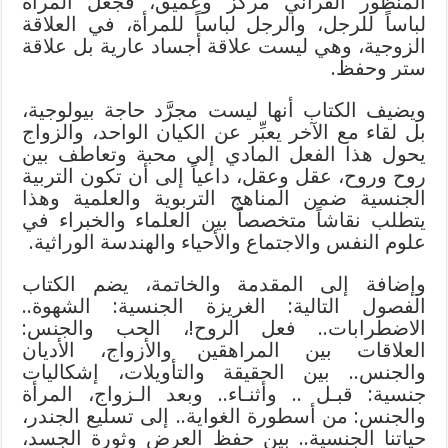
المنظور القرآني مركز وعميق، فجعل المرأة
لباساً للرجل، والرجل لباساً للمرأة، في العلاقة
الزوجية، وهي ليست علاقة أجساد عارية بل علاقة
ستر وحفظ.
ويضيف الكتاب أنها ليست مجرَّد حاجة بيولوجية،
بل لقاء مع الآخر يعبِّر عن الكيان الواحد، والزواج
يحول هذا الفعل المادي إلى محبة وتعاطف بين
روح وروح، عقل وعقل، داعياً إلى أن تكون التربية
الجنسية ضمن المناهج التربوية والعلمية وهذا
يتطلب نقاشاً متخصصاً بين العلماء والخبراء في
علوم النفس والاجتماع والأحياء والهندسة الوراثية.
وإضافة إلى المقدمة والخاتمة، يضم الكتاب
الفصول التالية: الغريزة الجنسية: الشهوة..
الاضطرابات.. فعل الروح!، الحب والجنس:
العلاقات بين المراهقين والأزواج، الأديان
والجنس.. بين الحقيقة والتأويلات، إشكاليات
جنسية: قبـل .. وأثنـاء.. وبعد الـزواج، المرأة
والجنس: من أسطورة الغواية.. إلى تسليع الجندر،
حياتنا الجنسية.. بين حفظ العرض وثورة الجسد،