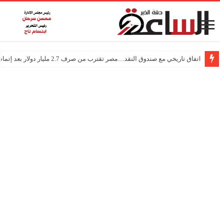
اتفاق تاريخي مع صندوق النقد…مصر تقترب من صرف 2.7 مليار دولار بعد إتمام المراجعتين