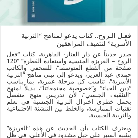
فعـل الـروح.. كتاب يدعو لمناهج “التربية
الأسرية” لتثقيف المراهقين
صدر حديثاً عن دار الفنار- القاهرية، كتاب “فعل
الروح – الغريزة الجنسية واستعادة الفطرة” “120
صفحة من القطع المتوسط”، للصحفي والكاتب
حمدي عبد العزيز، ويدعو إلى تبني مناهج “التربية
الأسرية”، تناسب كل مرحلة عمرية، بما يناسب
“دين الحياء” و”خصوصية مجتمعاتنا”، بديلاً لمنهج
“التثقيف الجنسي”، لأن تدريس منهج منفصل
يحمل خطري اختزال التربية الجنسية في تعلم
تقنيات الممارسة، والخلط بين التنشئة الاجتماعية
والتربية الجنسية.
ويعترف الكتاب بأن الحديث عن هذه “الغريزة”
يشبه السير على حبل
مشدود
في الأعلى، في ظل