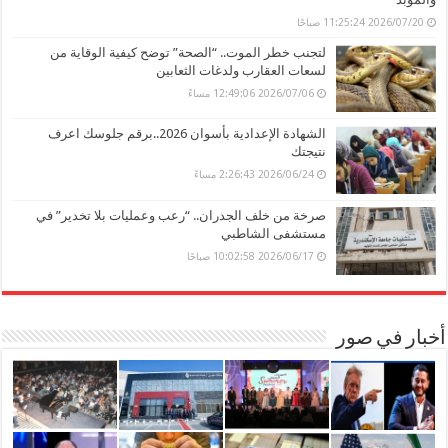
2026/07/20 11:25:24 صباحًا
لتجنب خطر الموت.. “الصحة” توضح كيفية الوقاية من
لسعات العقارب ولدغات الثعابين
2026/07/06 12:49:06 مساءً
الشهادة الإعدادية بأسوان 2026..برقم جلوسك اعرف
نتيجتك
2026/06/24 2:26:43 مساءً
صرخة من خلف الجدران.. “رعب وعمليات بلا تخدير” في
مستشفى الشاطبي
2026/06/17 10:02:58 صباحًا
أخبار في صور