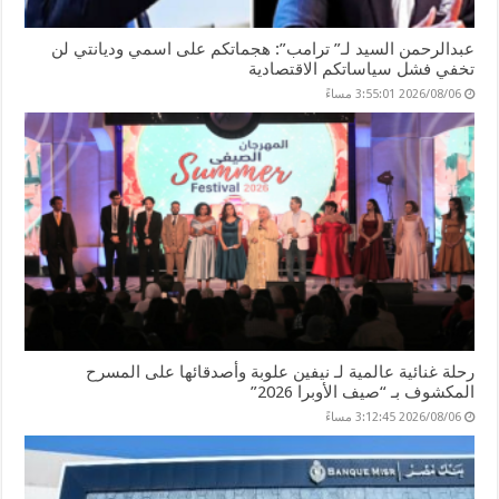
عبدالرحمن السيد لـ” ترامب”: هجماتكم على اسمي وديانتي لن
تخفي فشل سياساتكم الاقتصادية
2026/08/06 3:55:01 مساءً
رحلة غنائية عالمية لـ نيفين علوبة وأصدقائها على المسرح
المكشوف بـ “صيف الأوبرا 2026”
2026/08/06 3:12:45 مساءً