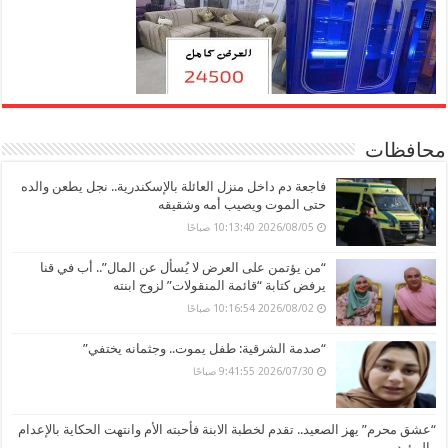
محافظات
فاجعة دم داخل منزل العائلة بالإسكندرية.. نجل يطعن والده
حتى الموت ويصيب أمه وشقيقه
2026/08/05 10:13:40 صباحًا
“من يؤتمن على العرض لا يُسأل عن المال”.. أب في قنا
يرفض كتابة “قائمة المنقولات” لزوج ابنته
2026/08/02 10:16:54 صباحًا
“صدمة الشرقية: طفل يموت.. وجثمانه يختفي”
2026/07/30 9:41:55 صباحًا
“عشق محرم” يهز الصعيد.. تقدم لخطبة الابنة فأحبته الأم وانتهت الحكاية بالإعدام
والمؤبد