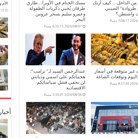
 من الداخل… كيف أربك
مسك الختام في الأوبرا…طارق
الأم 
طروادة” الصيني
طرقان يُحيي ذكريات الطفولة
6/07/20
 واشنطن؟
وعمرو سليم يسحر عروس
البحر
7:08: مساءً
2026/08/07 6:55:15 مساءً
 غير متوقعة في أسعار
عبدالرحمن السيد لـ” ترامب”:
ليوم وتوقعات الصاغة
هجماتكم على اسمي وديانتي
لن تخفي فشل سياساتكم
4:57: مساءً
الاقتصادية
2026/08/06 3:55:01 مساءً
أخبا