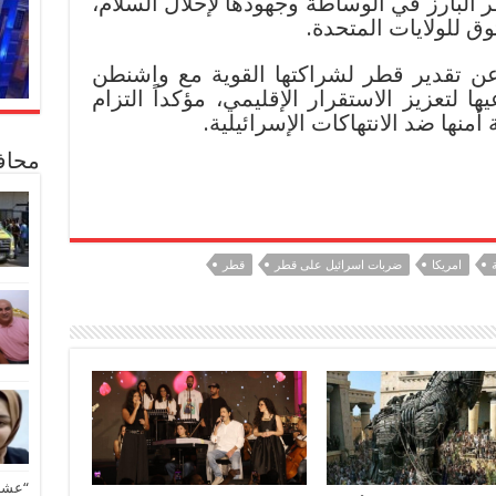
 البارز في الوساطة وجهودها لإحلال السلام،
وق للولايات المتحدة.
ن تقدير قطر لشراكتها القوية مع واشنطن
 لتعزيز الاستقرار الإقليمي، مؤكداً التزام
 أمنها ضد الانتهاكات الإسرائيلية.
محاف
ة
امريكا
ضربات اسرائيل على قطر
قطر
“عشق 