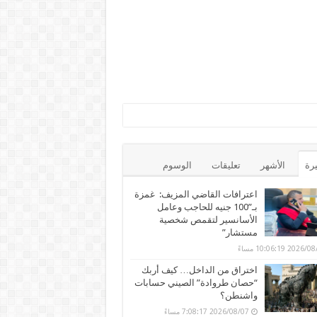
يرة
الأشهر
تعليقات
الوسوم
اعترافات القاضي المزيف: غمزة
بـ”100 جنيه للحاجب وعامل
الأسانسير لتقمص شخصية
مستشار”
202 10:06:19 مساءً
اختراق من الداخل… كيف أربك
“حصان طروادة” الصيني حسابات
واشنطن؟
2026/08/07 7:08:17 مساءً