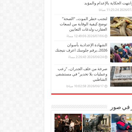
وانتهت الحكاية بالإعدام والمؤبد
202 11:25:24 صباحًا
لتجنب خطر الموت.. “الصحة”
توضح كيفية الوقاية من لسعات
العقارب ولدغات الثعابين
2026/07/06 12:49:06 مساءً
الشهادة الإعدادية بأسوان
2026..برقم جلوسك اعرف نتيجتك
2026/06/24 2:26:43 مساءً
صرخة من خلف الجدران.. “رعب
وعمليات بلا تخدير” في مستشفى
الشاطبي
2026/06/17 10:02:58 صباحًا
ر في صور