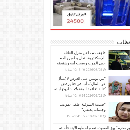
ظات
فاجعة دم داخل منزل العائلة
بالإسكندرية.. نجل يطعن والده
حتى الموت ويصيب أمه وشقيقه
2026/08/05 10:13:40 صباحًا
“من يؤتمن على العرض لا يُسأل
عن المال”.. أب في قنا يرفض
كتابة “قائمة المنقولات” لزوج ابنته
2026/08/02 10:16:54 صباحًا
“صدمة الشرقية: طفل يموت..
وجثمانه يختفي”
2026/07/30 9:41:55 صباحًا
محرم” يهز الصعيد.. تقدم لخطبة الابنة فأحبته